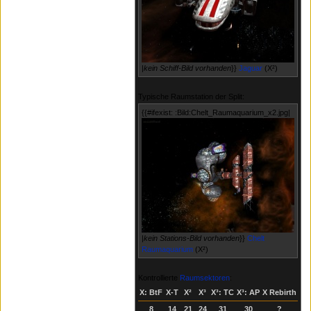
|
kein Schiff-Bild vorhanden
}}
Jaguar
(X²)
Typische Raumstation der Split:
{{#ifexist: :Bild:Chelt_Raumaquarium_x2.jpg|
|
kein Stations-Bild vorhanden
}}
Chelt
Raumaquarium
(X²)
Kontrollierte
Raumsektoren
:
X: BtF
X‑T
X²
X³
X³: TC
X³: AP
X Rebirth
8
14
21
24
31
30
?