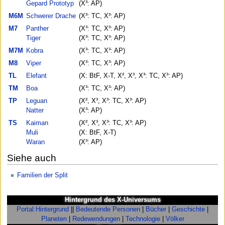
Gepard Prototyp
(X³: AP)
M6M
Schwerer Drache
(X³: TC, X³: AP)
M7
Panther
(X³: TC, X³: AP)
Tiger
(X³: TC, X³: AP)
M7M
Kobra
(X³: TC, X³: AP)
M8
Viper
(X³: TC, X³: AP)
TL
Elefant
(X: BtF, X-T, X², X³, X³: TC, X³: AP)
TM
Boa
(X³: TC, X³: AP)
TP
Leguan
(X², X³, X³: TC, X³: AP)
Natter
(X³: AP)
TS
Kaiman
(X², X³, X³: TC, X³: AP)
Muli
(X: BtF, X-T)
Waran
(X³: AP)
Siehe auch
Familien der Split
Hintergrund des X-Universums
Portal:Hintergrund
||
Bedeutende Personen
|
Bücher
|
Geschichte
|
Planeten
|
Redewendungen
|
Technologie
|
Völker