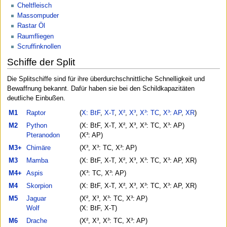
Cheltfleisch
Massompuder
Rastar Öl
Raumfliegen
Scruffinknollen
Schiffe der Split
Die Splitschiffe sind für ihre überdurchschnittliche Schnelligkeit und
Bewaffnung bekannt. Dafür haben sie bei den Schildkapazitäten
deutliche Einbußen.
M1
Raptor
(
X: BtF
,
X-T
,
X²
,
X³
,
X³: TC
,
X³: AP
,
XR
)
M2
Python
(X: BtF, X-T, X², X³, X³: TC, X³: AP)
Pteranodon
(X³: AP)
M3+
Chimäre
(X³, X³: TC, X³: AP)
M3
Mamba
(X: BtF, X-T, X², X³, X³: TC, X³: AP, XR)
M4+
Aspis
(X³: TC, X³: AP)
M4
Skorpion
(X: BtF, X-T, X², X³, X³: TC, X³: AP, XR)
M5
Jaguar
(X², X³, X³: TC, X³: AP)
Wolf
(X: BtF, X-T)
M6
Drache
(X², X³, X³: TC, X³: AP)