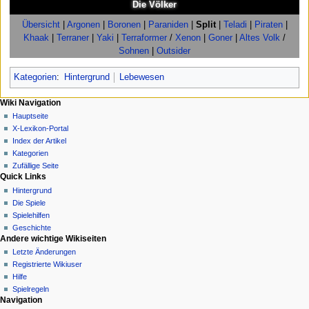
Die Völker
Übersicht
|
Argonen
|
Boronen
|
Paraniden
|
Split
|
Teladi
|
Piraten
|
Khaak
|
Terraner
|
Yaki
|
Terraformer
/
Xenon
|
Goner
|
Altes Volk
/
Sohnen
|
Outsider
Kategorien
:
Hintergrund
Lebewesen
N
Seitenaktionen
Meine Werkzeuge
Wiki Navigation
Seite
Anmelden
Hauptseite
a
Diskussion
X-Lexikon-Portal
v
Lesen
Index der Artikel
i
Quelltext
Kategorien
g
anzeigen
Zufällige Seite
Quick Links
Versionsgeschichte
a
Hintergrund
t
Die Spiele
i
Spielehilfen
o
Geschichte
n
Andere wichtige Wikiseiten
Letzte Änderungen
s
Registrierte Wikiuser
m
Hilfe
e
Spielregeln
n
Werkzeuge
Navigation