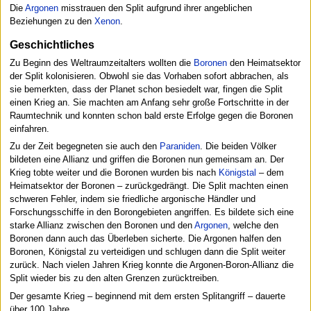
Die
Argonen
misstrauen den Split aufgrund ihrer angeblichen
Beziehungen zu den
Xenon
.
Geschichtliches
Zu Beginn des Weltraumzeitalters wollten die
Boronen
den Heimatsektor
der Split kolonisieren. Obwohl sie das Vorhaben sofort abbrachen, als
sie bemerkten, dass der Planet schon besiedelt war, fingen die Split
einen Krieg an. Sie machten am Anfang sehr große Fortschritte in der
Raumtechnik und konnten schon bald erste Erfolge gegen die Boronen
einfahren.
Zu der Zeit begegneten sie auch den
Paraniden
. Die beiden Völker
bildeten eine Allianz und griffen die Boronen nun gemeinsam an. Der
Krieg tobte weiter und die Boronen wurden bis nach
Königstal
– dem
Heimatsektor der Boronen – zurückgedrängt. Die Split machten einen
schweren Fehler, indem sie friedliche argonische Händler und
Forschungsschiffe in den Borongebieten angriffen. Es bildete sich eine
starke Allianz zwischen den Boronen und den
Argonen
, welche den
Boronen dann auch das Überleben sicherte. Die Argonen halfen den
Boronen, Königstal zu verteidigen und schlugen dann die Split weiter
zurück. Nach vielen Jahren Krieg konnte die Argonen-Boron-Allianz die
Split wieder bis zu den alten Grenzen zurücktreiben.
Der gesamte Krieg – beginnend mit dem ersten Splitangriff – dauerte
über 100 Jahre.