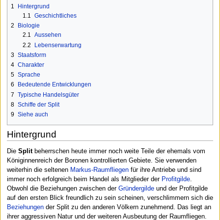
1
Hintergrund
1.1
Geschichtliches
2
Biologie
2.1
Aussehen
2.2
Lebenserwartung
3
Staatsform
4
Charakter
5
Sprache
6
Bedeutende Entwicklungen
7
Typische Handelsgüter
8
Schiffe der Split
9
Siehe auch
Hintergrund
Die
Split
beherrschen heute immer noch weite Teile der ehemals vom
Königinnenreich der Boronen kontrollierten Gebiete. Sie verwenden
weiterhin die seltenen
Markus-Raumfliegen
für ihre Antriebe und sind
immer noch erfolgreich beim Handel als Mitglieder der
Profitgilde
.
Obwohl die Beziehungen zwischen der
Gründergilde
und der Profitgilde
auf den ersten Blick freundlich zu sein scheinen, verschlimmern sich die
Beziehungen
der Split zu den anderen Völkern zunehmend. Das liegt an
ihrer aggressiven Natur und der weiteren Ausbeutung der Raumfliegen.