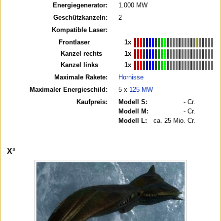
Energiegenerator:
1.000 MW
Geschützkanzeln:
2
Kompatible Laser:
Frontlaser
1x
Kanzel rechts
1x
Kanzel links
1x
Maximale Rakete:
Hornisse
Maximaler Energieschild:
5 x
125 MW
Kaufpreis:
Modell S:
- Cr.
Modell M:
- Cr.
Modell L:
ca. 25 Mio. Cr.
X³