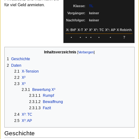
für viel Geld anmieten.
Klasse:
TL
Vorgänger:
keiner
Nachfolger:
keiner
X: BtF
X-T
X²
X³
X³: TC
X³: AP
X Rebirth
•
•
•
•
•
•
?
Inhaltsverzeichnis
1
Geschichte
2
Daten
2.1
X-Tension
2.2
X²
2.3
X³
2.3.1
Bewertung X³
2.3.1.1
Rumpf
2.3.1.2
Bewaffnung
2.3.1.3
Fazit
2.4
X³: TC
2.5
X³: AP
Geschichte