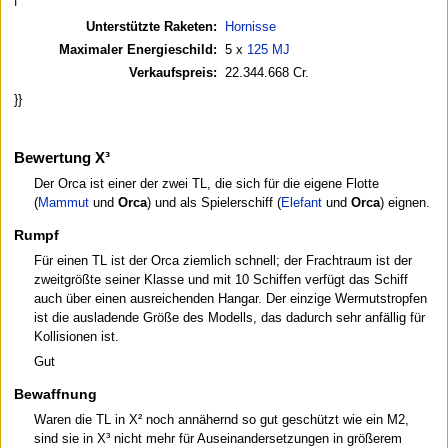
Unterstützte Raketen:
Hornisse
Maximaler Energieschild:
5 x
125 MJ
Verkaufspreis:
22.344.668 Cr.
}}
Bewertung X³
Der Orca ist einer der zwei TL, die sich für die eigene Flotte
(
Mammut
und
Orca
) und als Spielerschiff (
Elefant
und
Orca
) eignen.
Rumpf
Für einen TL ist der Orca ziemlich schnell; der Frachtraum ist der
zweitgrößte seiner Klasse und mit 10 Schiffen verfügt das Schiff
auch über einen ausreichenden Hangar. Der einzige Wermutstropfen
ist die ausladende Größe des Modells, das dadurch sehr anfällig für
Kollisionen ist.
Gut
Bewaffnung
Waren die TL in X² noch annähernd so gut geschützt wie ein M2,
sind sie in X³ nicht mehr für Auseinandersetzungen in größerem