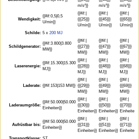
m/s²}}
m/s²}}
m/s²}}
{{#if:|
{{#if:|
{{#if:|
{{#if:0,5|0,5
Wendigkeit:
{{{25}}}
{{{45}}}
{{{65}}}
U/min}}
U/min}}
U/min}}
U/min}}
Schilde:
5 x
200 MJ
{{#if:|
{{#if:|
{{#if:|
{{#if:3.800|3.800
Schildgenerator:
{{{27}}}
{{{47}}}
{{{67}}}
MW}}
MW}}
MW}}
MW}}
{{#if:|
{{#if:|
{{#if:|
{{#if:15.300|15.300
Laserenergie:
{{{28}}}
{{{48}}}
{{{68}}}
MJ}}
MJ}}
MJ}}
MJ}}
{{#if:|
{{#if:|
{{#if:|
Laderate:
{{#if:153|153 MW}}
{{{29}}}
{{{49}}}
{{{69}}}
MW}}
MW}}
MW}}
{{#if:|
{{#if:|
{{#if:|
{{#if:50.000|50.000
Laderaumgröße:
{{{30}}}
{{{50}}}
{{{70}}}
Einheiten}}
Einheiten}}
Einheiten}}
Einheiten}}
{{#if:|
{{#if:|
{{#if:|
{{#if:50.000|50.000
Aufrüstbar bis:
{{{31}}}
{{{51}}}
{{{71}}}
Einheiten}}
Einheiten}}
Einheiten}}
Einheiten}}
Transportklasse:
ST