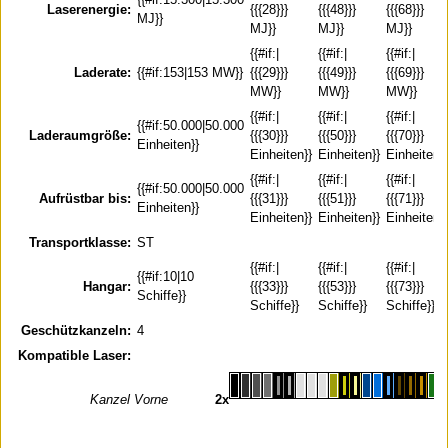
Laserenergie:
{{{28}}}
{{{48}}}
{{{68}}}
MJ}}
MJ}}
MJ}}
MJ}}
{{#if:|
{{#if:|
{{#if:|
Laderate:
{{#if:153|153 MW}}
{{{29}}}
{{{49}}}
{{{69}}}
MW}}
MW}}
MW}}
{{#if:|
{{#if:|
{{#if:|
{{#if:50.000|50.000
Laderaumgröße:
{{{30}}}
{{{50}}}
{{{70}}}
Einheiten}}
Einheiten}}
Einheiten}}
Einheiten}}
{{#if:|
{{#if:|
{{#if:|
{{#if:50.000|50.000
Aufrüstbar bis:
{{{31}}}
{{{51}}}
{{{71}}}
Einheiten}}
Einheiten}}
Einheiten}}
Einheiten}}
Transportklasse:
ST
{{#if:|
{{#if:|
{{#if:|
{{#if:10|10
Hangar:
{{{33}}}
{{{53}}}
{{{73}}}
Schiffe}}
Schiffe}}
Schiffe}}
Schiffe}}
Geschützkanzeln:
4
Kompatible Laser:
Kanzel Vorne
2x