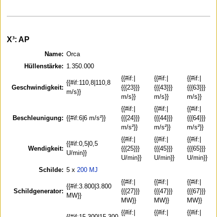
X³: AP
Name:
Orca
Hüllenstärke:
1.350.000
{{#if:|
{{#if:|
{{#if:|
{{#if:110,8|110,8
Geschwindigkeit:
{{{23}}}
{{{43}}}
{{{63}}}
m/s}}
m/s}}
m/s}}
m/s}}
{{#if:|
{{#if:|
{{#if:|
Beschleunigung:
{{#if:6|6 m/s²}}
{{{24}}}
{{{44}}}
{{{64}}}
m/s²}}
m/s²}}
m/s²}}
{{#if:|
{{#if:|
{{#if:|
{{#if:0,5|0,5
Wendigkeit:
{{{25}}}
{{{45}}}
{{{65}}}
U/min}}
U/min}}
U/min}}
U/min}}
Schilde:
5 x
200 MJ
{{#if:|
{{#if:|
{{#if:|
{{#if:3.800|3.800
Schildgenerator:
{{{27}}}
{{{47}}}
{{{67}}}
MW}}
MW}}
MW}}
MW}}
{{#if:|
{{#if:|
{{#if:|
{{#if:15.300|15.300