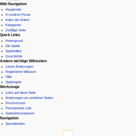
t
Wiki Navigation
i
Hauptseite
X-Lexikon-Portal
o
Index der Artikel
n
Kategorien
s
Zufällige Seite
Quick Links
m
Hintergrund
e
Die Spiele
n
Spielehilfen
ü
Geschichte
Andere wichtige Wikiseiten
Letzte Änderungen
Registrierte Wikiuser
Hilfe
Spielregeln
Werkzeuge
Links auf diese Seite
Änderungen an verlinkten Seiten
Druckversion
Permanenter Link
Seiten­­informationen
Navigation
Spezialseiten