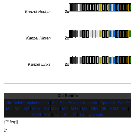
Kanzel Rechts
2x
Kanzel Hinten
2x
Kanzel Links
2x
Die Schiffe
Alle Schiffe alphabetisch
|
Alle Schiffe nach Klassen
|
Spezielle Schiffe
M0
|
M1
|
M2
|
M2+
|
M3
|
M3+
|
M4
|
M4+
|
M5
|
M5+
|
M6
|
M6M
|
M7
|
M7M
|
M8
||
TL
|
TM
|
TP
|
TS
||
Drohnen
{{#ifeq:||
}}