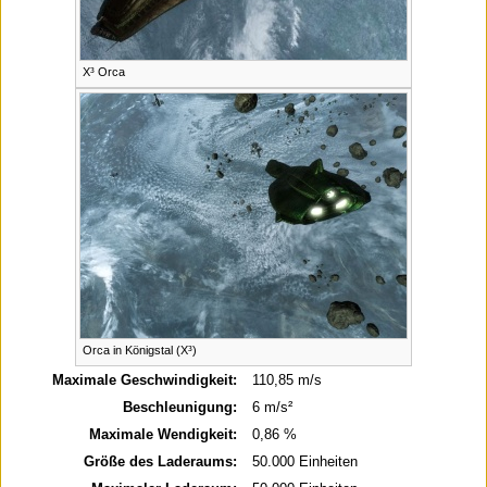
X³ Orca
Orca in Königstal (X³)
Maximale Geschwindigkeit:
110,85 m/s
Beschleunigung:
6 m/s²
Maximale Wendigkeit:
0,86 %
Größe des Laderaums:
50.000 Einheiten