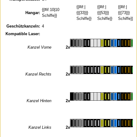
{{#if:|
{{#if:|
{{#if:|
{{#if:10|10
Hangar:
{{{33}}}
{{{53}}}
{{{73}}}
Schiffe}}
Schiffe}}
Schiffe}}
Schiffe}}
Geschützkanzeln:
4
Kompatible Laser:
Kanzel Vorne
2x
Kanzel Rechts
2x
Kanzel Hinten
2x
Kanzel Links
2x