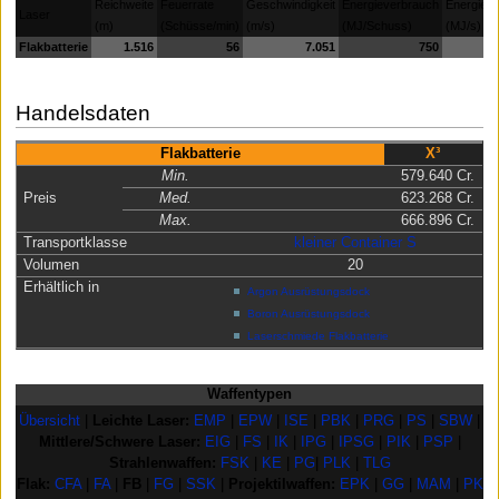
Reichweite
Feuerrate
Geschwindigkeit
Energieverbrauch
Energiev
Laser
(m)
(Schüsse/min)
(m/s)
(MJ/Schuss)
(MJ/s)
Flakbatterie
1.516
56
7.051
750
Handelsdaten
Flakbatterie
X³
Min.
579.640 Cr.
Preis
Med.
623.268 Cr.
Max.
666.896 Cr.
Transportklasse
kleiner Container S
Volumen
20
Erhältlich in
Argon Ausrüstungsdock
Boron Ausrüstungsdock
Laserschmiede Flakbatterie
Waffentypen
Übersicht
|
Leichte Laser:
EMP
|
EPW
|
ISE
|
PBK
|
PRG
|
PS
|
SBW
|
Mittlere/Schwere Laser:
EIG
|
FS
|
IK
|
IPG
|
IPSG
|
PIK
|
PSP
|
Strahlenwaffen:
FSK
|
KE
|
PG
|
PLK
|
TLG
Flak:
CFA
|
FA
|
FB
|
FG
|
SSK
|
Projektilwaffen:
EPK
|
GG
|
MAM
|
PK