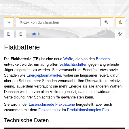
Deprecated
: Use of MediaWiki\Skin\Skin::appendSpecialPagesLinkIfAbsent was deprecated in
MediaWiki 1.44. [Called from MediaWiki\Skin\Skin::buildSidebar in
/homepages/8/d312538493/htdocs/X-Lexikon/includes/skins/Skin.php at line 1639] in
/homepages/8/d312538493/htdocs/X-Lexikon/includes/debug/MWDebug.php
on line
386
Suche
mehr
Flakbatterie
Zur
Zur
Die
Flakbatterie
(FB) ist eine neue
Waffe
, die von den
Boronen
Navigation
Suche
entwickelt wurde, um auf großen
Schlachtschiffen
gegen angreifende
springen
springen
Jäger eingesetzt zu werden. Sie verursacht im Endeffekt etwa soviel
Schaden wie
Energieplasmawerfer
, wobei sie langsamer feuert, dafür
aber pro Schuss mehr Schaden verursacht. Ihre Reichweite ist relativ
gering, außerdem verbraucht sie mehr Energie als alle anderen Waffen.
Dennoch wird sie von allen Völkern genutzt, da sie eine wirksame
Verteidigung ihrer Schlachtschiffe gewährleisten kann.
Sie wird in der
Laserschmiede Flakbatterie
hergestellt, aber auch
zusammen mit dem
Flakgeschütz
im
Produktionskomplex Flak
.
Technische Daten