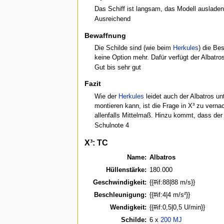
Das Schiff ist langsam, das Modell ausladend
Ausreichend
Bewaffnung
Die Schilde sind (wie beim
Herkules
) die Be
keine Option mehr. Dafür verfügt der Albatr
Gut bis sehr gut
Fazit
Wie der
Herkules
leidet auch der Albatros u
montieren kann, ist die Frage in X³ zu verna
allenfalls Mittelmaß. Hinzu kommt, dass der 
Schulnote 4
X³: TC
Name:
Albatros
Hüllenstärke:
180.000
Geschwindigkeit:
{{#if:88|88 m/s}}
Beschleunigung:
{{#if:4|4 m/s²}}
Wendigkeit:
{{#if:0,5|0,5 U/min}}
Schilde:
6 x
200 MJ