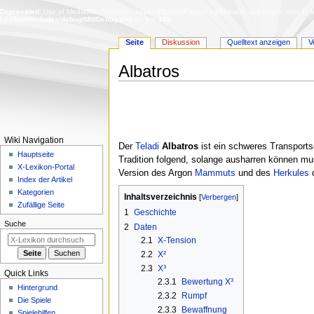
Deprecated
: Use of MediaWiki\Skin\Skin::appendSpecialPagesLinkIfAbsent was deprecated in Me
Lexikon/includes/debug/MWDebug.php
on line
386
Seite
Diskussion
Quelltext anzeigen
V
Albatros
Zur
Zur
Navigation
Suche
springen
springen
N
Wiki Navigation
Der
Teladi
Albatros
ist ein schweres Transports
a
Hauptseite
Tradition folgend, solange ausharren können mus
X-Lexikon-Portal
v
Version des Argon
Mammuts
und des
Herkules
Index der Artikel
i
Kategorien
Inhaltsverzeichnis
g
Zufällige Seite
1
Geschichte
a
Suche
2
Daten
t
2.1
X-Tension
i
2.2
X²
o
2.3
X³
Quick Links
n
2.3.1
Bewertung X³
Hintergrund
s
2.3.2
Rumpf
Die Spiele
m
2.3.3
Bewaffnung
Spielehilfen