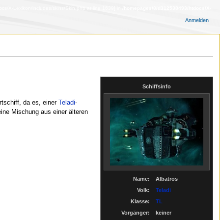
s/X-Lexikon/includes/skins/Skin.php at line 1639] in
/homepages/8/d312538493/htdocs/X-
Anmelden
Schiffsinfo
tschiff, da es, einer
Teladi
-
eine Mischung aus einer älteren
Name:
Albatros
Volk:
Teladi
Klasse:
TL
Vorgänger:
keiner