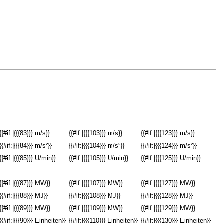
{{#if:|{{{83}}} m/s}}
{{#if:|{{{103}}} m/s}}
{{#if:|{{{123}}} m/s}}
{{#if:|{{{84}}} m/s²}}
{{#if:|{{{104}}} m/s²}}
{{#if:|{{{124}}} m/s²}}
{{#if:|{{{85}}} U/min}}
{{#if:|{{{105}}} U/min}}
{{#if:|{{{125}}} U/min}}
{{#if:|{{{87}}} MW}}
{{#if:|{{{107}}} MW}}
{{#if:|{{{127}}} MW}}
{{#if:|{{{88}}} MJ}}
{{#if:|{{{108}}} MJ}}
{{#if:|{{{128}}} MJ}}
{{#if:|{{{89}}} MW}}
{{#if:|{{{109}}} MW}}
{{#if:|{{{129}}} MW}}
{{#if:|{{{90}}} Einheiten}}
{{#if:|{{{110}}} Einheiten}}
{{#if:|{{{130}}} Einheiten}}