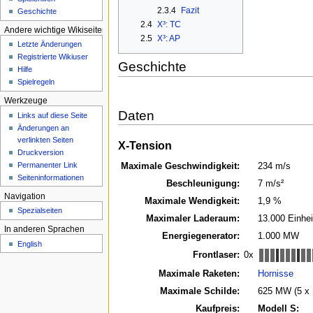
2.3.4
Fazit
e
Geschichte
2.4
X³: TC
n
Andere wichtige Wikiseiten
2.5
X³: AP
ü
Letzte Änderungen
Registrierte Wikiuser
Geschichte
Hilfe
Spielregeln
Werkzeuge
Daten
Links auf diese Seite
Änderungen an
verlinkten Seiten
X-Tension
Druckversion
Permanenter Link
Maximale Geschwindigkeit:
234 m/s
Seiten­­informationen
Beschleunigung:
7 m/s²
Navigation
Maximale Wendigkeit:
1,9 %
Spezialseiten
Maximaler Laderaum:
13.000 Einhei
In anderen Sprachen
Energiegenerator:
1.000 MW
English
Frontlaser:
0x
Maximale Raketen:
Hornisse
Maximale Schilde:
625 MW (5 x
Kaufpreis:
Modell S: