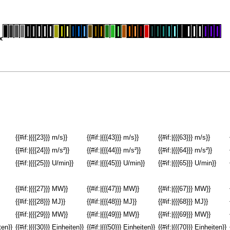
x
{{#if:|{{{23}}} m/s}}
{{#if:|{{{43}}} m/s}}
{{#if:|{{{63}}} m/s}}
{{#if:|{{{24}}} m/s²}}
{{#if:|{{{44}}} m/s²}}
{{#if:|{{{64}}} m/s²}}
{{#if:|{{{25}}} U/min}}
{{#if:|{{{45}}} U/min}}
{{#if:|{{{65}}} U/min}}
{{#if:|{{{27}}} MW}}
{{#if:|{{{47}}} MW}}
{{#if:|{{{67}}} MW}}
{{#if:|{{{28}}} MJ}}
{{#if:|{{{48}}} MJ}}
{{#if:|{{{68}}} MJ}}
{{#if:|{{{29}}} MW}}
{{#if:|{{{49}}} MW}}
{{#if:|{{{69}}} MW}}
ten}}
{{#if:|{{{30}}} Einheiten}}
{{#if:|{{{50}}} Einheiten}}
{{#if:|{{{70}}} Einheiten}}