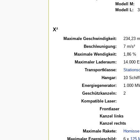
Modell M:
Modell L:
3
X²
Maximale Geschwindigkeit:
234,23 m
Beschleunigung:
7 m/s²
Maximale Wendigkeit:
1,86 %
Maximaler Laderaum:
14.000 E
Transportklasse:
Stations
Hangar:
10 Schiff
Energiegenerator:
1.000 M
Geschützkanzeln:
2
Kompatible Laser:
Frontlaser
Kanzel links
Kanzel rechts
Maximale Rakete:
Hornisse
Maximaler Energieschild:
6 x
125