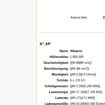
Kanzel links
2
X³: AP
Name:
Albatros
Hüllenstärke:
1.800.000
Geschwindigkeit:
{{#if:88|88 m/s}}
Beschleunigung:
{{#if:4|4 m/s²}}
Wendigkeit:
{{#if:0,5|0,5 U/min}}
Schilde:
6 x
200 MJ
Schildgenerator:
{{#if:3.200|3.200 MW}}
Laserenergie:
{{#if:17.100|17.100 MJ}}
Laderate:
{{#if:171|171 MW}}
Laderaumgröße:
{{#if:43.000|43.000 Einhei