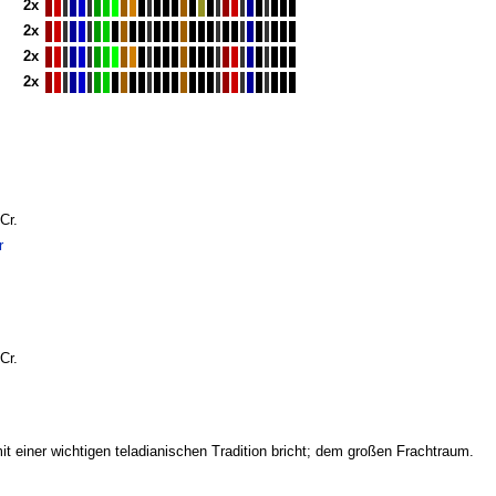
2x
2x
2x
2x
Cr.
r
Cr.
mit einer wichtigen teladianischen Tradition bricht; dem großen Frachtraum.