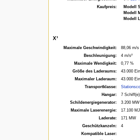
Kaufpreis:
Modell S
Modell 
Modell L
X³
Maximale Geschwindigkeit:
88,06 m/s
Beschleunigung:
4 m/s²
Maximale Wendigkeit:
0,77 %
Größe des Laderaums:
43.000 Ein
Maximaler Laderaum:
43.000 Ein
Transportklasse:
Stationsco
Hangar:
7 Schiff(e)
Schildenergiegenerator:
3.200 MW
Maximale Laserenergie:
17.100 MJ
Laderate:
171 MW
Geschützkanzeln:
4
Kompatible Laser: