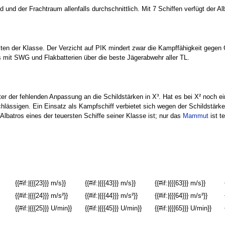
 und der Frachtraum allenfalls durchschnittlich. Mit 7 Schiffen verfügt der A
sten der Klasse. Der Verzicht auf PIK mindert zwar die Kampffähigkeit gegen
os mit SWG und Flakbatterien über die beste Jägerabwehr aller TL.
nter der fehlenden Anpassung an die Schildstärken in X³. Hat es bei X² noch 
chlässigen. Ein Einsatz als Kampfschiff verbietet sich wegen der Schildstärke
Albatros eines der teuersten Schiffe seiner Klasse ist; nur das
Mammut
ist t
{{#if:|{{{23}}} m/s}}
{{#if:|{{{43}}} m/s}}
{{#if:|{{{63}}} m/s}}
{{#if:|{{{24}}} m/s²}}
{{#if:|{{{44}}} m/s²}}
{{#if:|{{{64}}} m/s²}}
{{#if:|{{{25}}} U/min}}
{{#if:|{{{45}}} U/min}}
{{#if:|{{{65}}} U/min}}