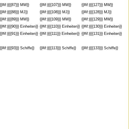
{{#if:|{{{87}}} MW}}
{{#if:|{{{107}}} MW}}
{{#if:|{{{127}}} MW}}
{{#if:|{{{88}}} MJ}}
{{#if:|{{{108}}} MJ}}
{{#if:|{{{128}}} MJ}}
{{#if:|{{{89}}} MW}}
{{#if:|{{{109}}} MW}}
{{#if:|{{{129}}} MW}}
{{#if:|{{{90}}} Einheiten}}
{{#if:|{{{110}}} Einheiten}}
{{#if:|{{{130}}} Einheiten}}
{{#if:|{{{91}}} Einheiten}}
{{#if:|{{{111}}} Einheiten}}
{{#if:|{{{131}}} Einheiten}}
{{#if:|{{{93}}} Schiffe}}
{{#if:|{{{113}}} Schiffe}}
{{#if:|{{{133}}} Schiffe}}