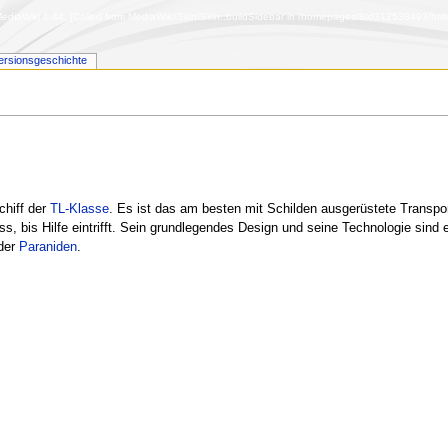
diaWiki 1.44. [Called from MediaWiki\Skin\Skin::buildSidebar in /homepages/8/d312538493/htdoc
ersionsgeschichte
chiff der
TL-Klasse
. Es ist das am besten mit Schilden ausgerüstete Transpor
s, bis Hilfe eintrifft. Sein grundlegendes Design und seine Technologie sind 
der
Paraniden
.