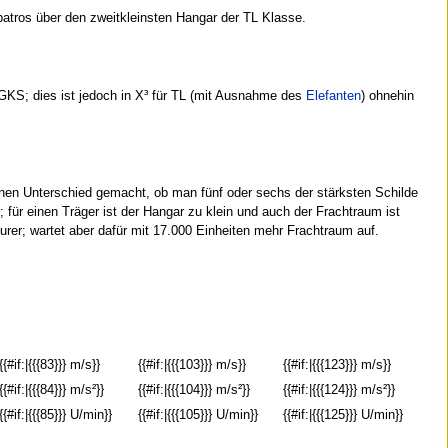
lbatros über den zweitkleinsten Hangar der TL Klasse.
 GKS; dies ist jedoch in X³ für TL (mit Ausnahme des
Elefanten
) ohnehin
einen Unterschied gemacht, ob man fünf oder sechs der stärksten Schilde
; für einen Träger ist der Hangar zu klein und auch der Frachtraum ist
eurer; wartet aber dafür mit 17.000 Einheiten mehr Frachtraum auf.
{{#if:|{{{83}}} m/s}}
{{#if:|{{{103}}} m/s}}
{{#if:|{{{123}}} m/s}}
{{#if:|{{{84}}} m/s²}}
{{#if:|{{{104}}} m/s²}}
{{#if:|{{{124}}} m/s²}}
{{#if:|{{{85}}} U/min}}
{{#if:|{{{105}}} U/min}}
{{#if:|{{{125}}} U/min}}