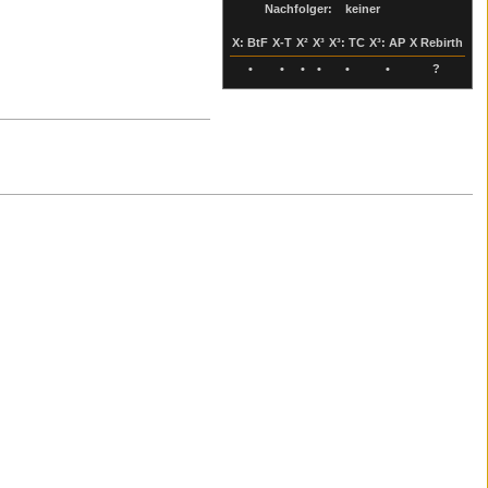
Nachfolger:
keiner
X: BtF
X-T
X²
X³
X³: TC
X³: AP
X Rebirth
•
•
•
•
•
•
?