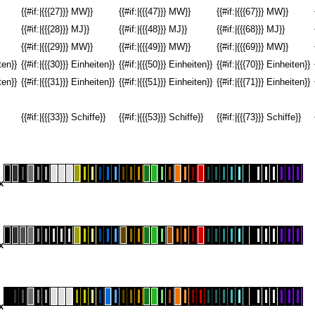
{{#if:|{{{27}}} MW}}
{{#if:|{{{47}}} MW}}
{{#if:|{{{67}}} MW}}
{{#if:|{{{28}}} MJ}}
{{#if:|{{{48}}} MJ}}
{{#if:|{{{68}}} MJ}}
{{#if:|{{{29}}} MW}}
{{#if:|{{{49}}} MW}}
{{#if:|{{{69}}} MW}}
ten}}
{{#if:|{{{30}}} Einheiten}}
{{#if:|{{{50}}} Einheiten}}
{{#if:|{{{70}}} Einheiten}}
ten}}
{{#if:|{{{31}}} Einheiten}}
{{#if:|{{{51}}} Einheiten}}
{{#if:|{{{71}}} Einheiten}}
{{#if:|{{{33}}} Schiffe}}
{{#if:|{{{53}}} Schiffe}}
{{#if:|{{{73}}} Schiffe}}
x
x
x