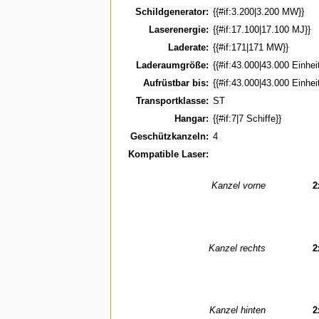
Schildgenerator:
{{#if:3.200|3.200 MW}}
Laserenergie:
{{#if:17.100|17.100 MJ}}
Laderate:
{{#if:171|171 MW}}
Laderaumgröße:
{{#if:43.000|43.000 Einhei
Aufrüstbar bis:
{{#if:43.000|43.000 Einhei
Transportklasse:
ST
Hangar:
{{#if:7|7 Schiffe}}
Geschützkanzeln:
4
Kompatible Laser:
Kanzel vorne
2
Kanzel rechts
2
Kanzel hinten
2