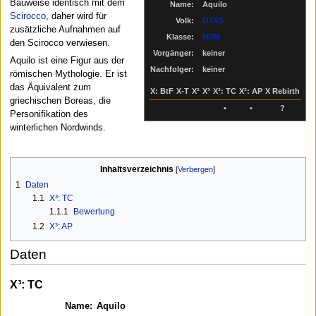
Bauweise identisch mit dem
Name:
Aquilo
Scirocco
, daher wird für
Volk:
OTAS
zusätzliche Aufnahmen auf
Klasse:
M7M
den Scirocco verwiesen.
Vorgänger:
keiner
Aquilo ist eine Figur aus der
Nachfolger:
keiner
römischen Mythologie. Er ist
das Äquivalent zum
X: BtF
X-T
X²
X³
X³: TC
X³: AP
X Rebirth
griechischen Boreas, die
•
•
?
Personifikation des
winterlichen Nordwinds.
Inhaltsverzeichnis
1
Daten
1.1
X³: TC
1.1.1
Bewertung
1.2
X³: AP
Daten
X³: TC
Name:
Aquilo