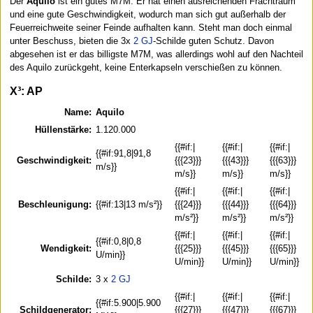
Der
Aquilo
ist ein gutes M7M. Er hat einen ausreichenden Frachtraum
und eine gute Geschwindigkeit, wodurch man sich gut außerhalb der
Feuerreichweite seiner Feinde aufhalten kann. Steht man doch einmal
unter Beschuss, bieten die 3x
2 GJ
-Schilde guten Schutz. Davon
abgesehen ist er das billigste M7M, was allerdings wohl auf den Nachteil
des Aquilo zurückgeht, keine Enterkapseln verschießen zu können.
X³: AP
Name:
Aquilo
Hüllenstärke:
1.120.000
{{#if:|
{{#if:|
{{#if:|
{{#if:91,8|91,8
Geschwindigkeit:
{{{23}}}
{{{43}}}
{{{63}}}
m/s}}
m/s}}
m/s}}
m/s}}
{{#if:|
{{#if:|
{{#if:|
Beschleunigung:
{{#if:13|13 m/s²}}
{{{24}}}
{{{44}}}
{{{64}}}
m/s²}}
m/s²}}
m/s²}}
{{#if:|
{{#if:|
{{#if:|
{{#if:0,8|0,8
Wendigkeit:
{{{25}}}
{{{45}}}
{{{65}}}
U/min}}
U/min}}
U/min}}
U/min}}
Schilde:
3 x
2 GJ
{{#if:|
{{#if:|
{{#if:|
{{#if:5.900|5.900
Schildgenerator:
{{{27}}}
{{{47}}}
{{{67}}}