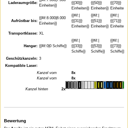
Laderaumgröße:
{{{30}}}
{{{50}}}
{{{70}}}
Einheiten}}
Einheiten}}
Einheiten}}
Einheiten}}
{{#if:|
{{#if:|
{{#if:|
{{#if:8.000|8.000
Aufrüstbar bis:
{{{31}}}
{{{51}}}
{{{71}}}
Einheiten}}
Einheiten}}
Einheiten}}
Einheiten}}
Transportklasse:
XL
{{#if:|
{{#if:|
{{#if:|
Hangar:
{{#if:0|0 Schiffe}}
{{{33}}}
{{{53}}}
{{{73}}}
Schiffe}}
Schiffe}}
Schiffe}}
Geschützkanzeln:
3
Kompatible Laser:
Kanzel vorn
8x
R
Kanzel vorn
8x
R
Kanzel hinten
2x
Bewertung