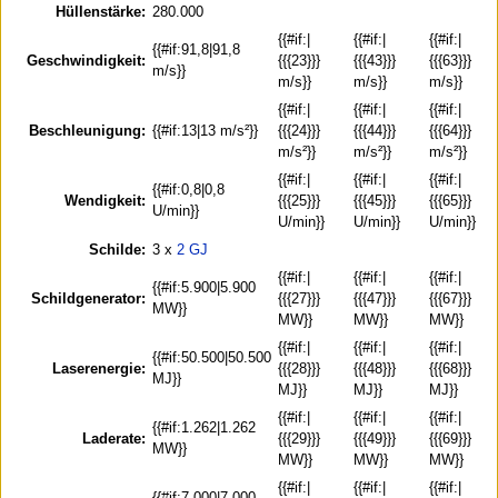
Hüllenstärke:
280.000
{{#if:|
{{#if:|
{{#if:|
{{#if:91,8|91,8
Geschwindigkeit:
{{{23}}}
{{{43}}}
{{{63}}}
m/s}}
m/s}}
m/s}}
m/s}}
{{#if:|
{{#if:|
{{#if:|
Beschleunigung:
{{#if:13|13 m/s²}}
{{{24}}}
{{{44}}}
{{{64}}}
m/s²}}
m/s²}}
m/s²}}
{{#if:|
{{#if:|
{{#if:|
{{#if:0,8|0,8
Wendigkeit:
{{{25}}}
{{{45}}}
{{{65}}}
U/min}}
U/min}}
U/min}}
U/min}}
Schilde:
3 x
2 GJ
{{#if:|
{{#if:|
{{#if:|
{{#if:5.900|5.900
Schildgenerator:
{{{27}}}
{{{47}}}
{{{67}}}
MW}}
MW}}
MW}}
MW}}
{{#if:|
{{#if:|
{{#if:|
{{#if:50.500|50.500
Laserenergie:
{{{28}}}
{{{48}}}
{{{68}}}
MJ}}
MJ}}
MJ}}
MJ}}
{{#if:|
{{#if:|
{{#if:|
{{#if:1.262|1.262
Laderate:
{{{29}}}
{{{49}}}
{{{69}}}
MW}}
MW}}
MW}}
MW}}
{{#if:|
{{#if:|
{{#if:|
{{#if:7.000|7.000