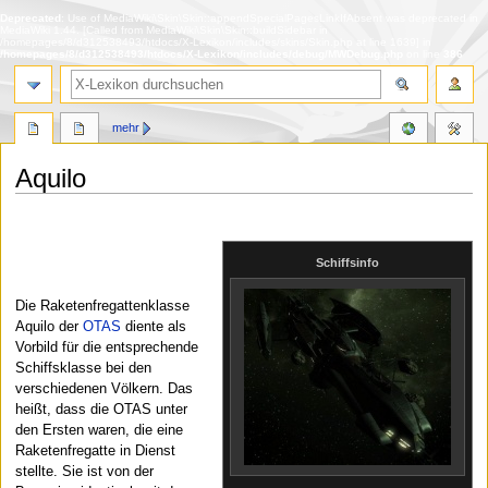
Deprecated
: Use of MediaWiki\Skin\Skin::appendSpecialPagesLinkIfAbsent was deprecated in
MediaWiki 1.44. [Called from MediaWiki\Skin\Skin::buildSidebar in
/homepages/8/d312538493/htdocs/X-Lexikon/includes/skins/Skin.php at line 1639] in
/homepages/8/d312538493/htdocs/X-Lexikon/includes/debug/MWDebug.php
on line
386
Suche
mehr
Aquilo
Zur
Zur
Navigation
Suche
springen
springen
Schiffsinfo
Die Raketenfregattenklasse
Aquilo der
OTAS
diente als
Vorbild für die entsprechende
Schiffsklasse bei den
verschiedenen Völkern. Das
heißt, dass die OTAS unter
den Ersten waren, die eine
Raketenfregatte in Dienst
stellte. Sie ist von der