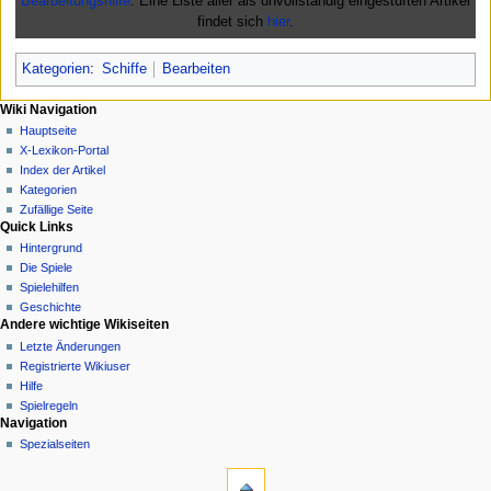
Bearbeitungshilfe
. Eine Liste aller als unvollständig eingestuften Artikel
findet sich
hier
.
Kategorien
:
Schiffe
Bearbeiten
N
Seitenaktionen
Meine Werkzeuge
Wiki Navigation
Seite
Anmelden
Hauptseite
a
Diskussion
X-Lexikon-Portal
v
Lesen
Index der Artikel
i
Quelltext
Kategorien
g
anzeigen
Zufällige Seite
Quick Links
Versionsgeschichte
a
Hintergrund
t
Die Spiele
i
Spielehilfen
o
Geschichte
n
Andere wichtige Wikiseiten
Letzte Änderungen
s
Registrierte Wikiuser
m
Hilfe
e
Spielregeln
n
Werkzeuge
Navigation
Links
Spezialseiten
ü
In anderen Sprachen
auf
diese
English