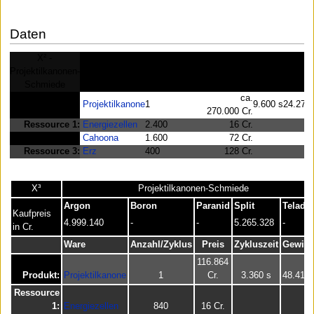
Daten
X² -
Projektilkanonen-
Ware
Anzahl/Zyklus
Preis
Zyklus
Gewinn
Schmiede
ca.
Produkt:
Projektilkanone
1
9.600 s
24.270 
270.000 Cr.
Ressource 1:
Energiezellen
2.400
16 Cr.
Ressource 2:
Cahoona
1.600
72 Cr.
Ressource 3:
Erz
400
128 Cr.
X³
Projektilkanonen-Schmiede
Argon
Boron
Paranid
Split
Teladi
Kaufpreis
4.999.140
-
-
5.265.328
-
in Cr.
Ware
Anzahl/Zyklus
Preis
Zykluszeit
Gewinn
116.864
Produkt:
Projektilkanone
1
Cr.
3.360 s
48.411 
Ressource
1:
Energiezellen
840
16 Cr.