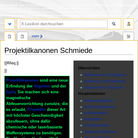
Deprecated
: Use of MediaWiki\Skin\Skin::appendSpecialPagesLinkIfAbsent was deprecated in
MediaWiki 1.44. [Called from MediaWiki\Skin\Skin::buildSidebar in
/homepages/8/d312538493/htdocs/X-Lexikon/includes/skins/Skin.php at line 1639] in
/homepages/8/d312538493/htdocs/X-Lexikon/includes/debug/MWDebug.php
on line
386
Suche
mehr
Projektilkanonen Schmiede
Zur
Zur
{{#ifeq:||
Übersichten
Navigation
Suche
}}
springen
springen
Stationen nach Kategorie
Projektilkanonen
sind eine neue
Stationen nach Alphabet
Erfindung der
Argonen
und der
Tabellarische Übersicht
Split
. Sie machen sich eine
Hauptstationen
magnetische
Handelsstationen
Abfeuervorrichtung zunutze, die
Ausrüstungsdocks
es erlaubt,
Projektile
dieser Art
Schiffswerften
mit höchster Geschwindigkeit
Raumpiers
abzufeuern, ohne dafür
Hauptquartiere
chemische oder laserbasierte
Spezielle Stationen
Waffensysteme zu benötigen.
Börsenstationen