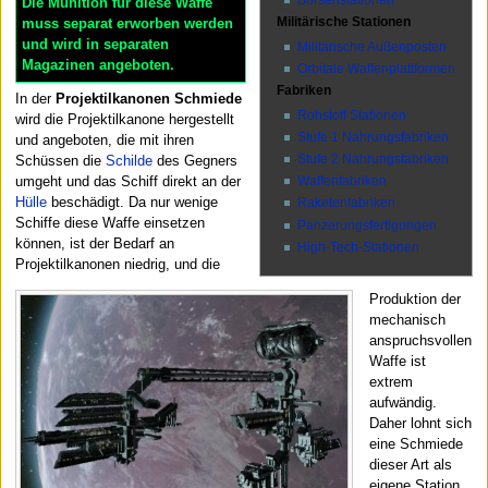
Die Munition für diese Waffe
Militärische Stationen
muss separat erworben werden
und wird in separaten
Militärische Außenposten
Magazinen angeboten.
Orbitale Waffenplattformen
Fabriken
In der
Projektilkanonen Schmiede
Rohstoff Stationen
wird die Projektilkanone hergestellt
Stufe 1 Nahrungsfabriken
und angeboten, die mit ihren
Stufe 2 Nahrungsfabriken
Schüssen die
Schilde
des Gegners
Waffenfabriken
umgeht und das Schiff direkt an der
Hülle
beschädigt. Da nur wenige
Raketenfabriken
Schiffe diese Waffe einsetzen
Panzerungsfertigungen
können, ist der Bedarf an
High-Tech-Stationen
Projektilkanonen niedrig, und die
Produktion der
mechanisch
anspruchsvollen
Waffe ist
extrem
aufwändig.
Daher lohnt sich
eine Schmiede
dieser Art als
eigene Station