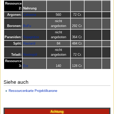
Ressource
2:
Nahrung
Argonen:
Cahoona
560
72 Cr.
nicht
Boronen:
BoFu
angeboten
292 Cr.
nicht
Paraniden:
Sojagrütze
angeboten
364 Cr.
Split:
Rastaröl
84
484 Cr.
nicht
Teladi:
Nostropöl
angeboten
72 Cr.
Ressource
3:
Erz
140
128 Cr.
Siehe auch
Ressourcenkarte Projektilkanone
Achtung