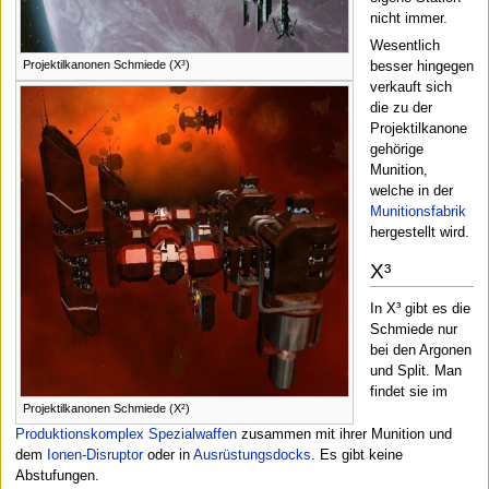
nicht immer.
Wesentlich
Projektilkanonen Schmiede (X³)
besser hingegen
verkauft sich
die zu der
Projektilkanone
gehörige
Munition,
welche in der
Munitionsfabrik
hergestellt wird.
X³
In X³ gibt es die
Schmiede nur
bei den Argonen
und Split. Man
findet sie im
Projektilkanonen Schmiede (X²)
Produktionskomplex Spezialwaffen
zusammen mit ihrer Munition und
dem
Ionen-Disruptor
oder in
Ausrüstungsdocks
. Es gibt keine
Abstufungen.