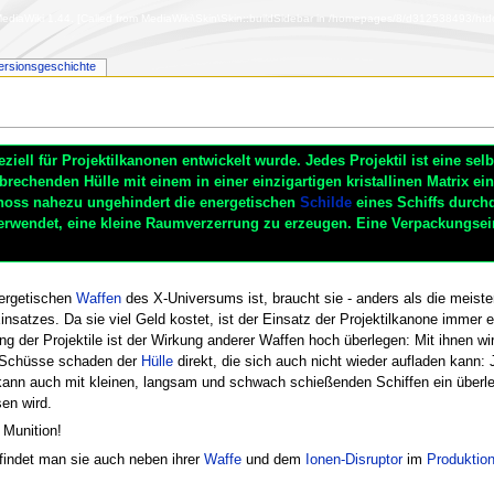
diaWiki 1.44. [Called from MediaWiki\Skin\Skin::buildSidebar in /homepages/8/d312538493/htdoc
ersionsgeschichte
ziell für Projektilkanonen entwickelt wurde. Jedes Projektil ist eine sel
brechenden Hülle mit einem in einer einzigartigen kristallinen Matrix e
hoss nahezu ungehindert die energetischen
Schilde
eines Schiffs durch
verwendet, eine kleine Raumverzerrung zu erzeugen. Eine Verpackungsein
nergetischen
Waffen
des X-Universums ist, braucht sie - anders als die meist
nsatzes. Da sie viel Geld kostet, ist der Einsatz der Projektilkanone immer e
g der Projektile ist der Wirkung anderer Waffen hoch überlegen: Mit ihnen wir
e Schüsse schaden der
Hülle
direkt, die sich auch nicht wieder aufladen kann:
 kann auch mit kleinen, langsam und schwach schießenden Schiffen ein überl
en wird.
 Munition!
 findet man sie auch neben ihrer
Waffe
und dem
Ionen-Disruptor
im
Produktio