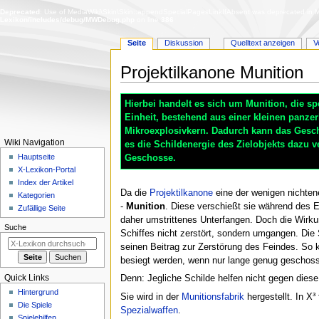
Deprecated
: Use of MediaWiki\Skin\Skin::appendSpecialPagesLinkIfAbsent was deprecated in Me
Lexikon/includes/debug/MWDebug.php
on line
386
Seite
Diskussion
Quelltext anzeigen
V
Projektilkanone Munition
Zur
Zur
Hierbei handelt es sich um Munition, die spe
Navigation
Suche
Einheit, bestehend aus einer kleinen panzer
springen
springen
Mikroexplosivkern. Dadurch kann das Gesc
N
Wiki Navigation
es die Schildenergie des Zielobjekts dazu 
a
Hauptseite
Geschosse.
X-Lexikon-Portal
v
Index der Artikel
i
Da die
Projektilkanone
eine der wenigen nichte
Kategorien
g
-
Munition
. Diese verschießt sie während des Ei
Zufällige Seite
daher umstrittenes Unterfangen. Doch die Wirkun
a
Suche
Schiffes nicht zerstört, sondern umgangen. Di
t
seinen Beitrag zur Zerstörung des Feindes. So
i
besiegt werden, wenn nur lange genug geschoss
o
Quick Links
Denn: Jegliche Schilde helfen nicht gegen diese
n
Hintergrund
Sie wird in der
Munitionsfabrik
hergestellt. In X³
s
Die Spiele
Spezialwaffen
.
m
Spielehilfen