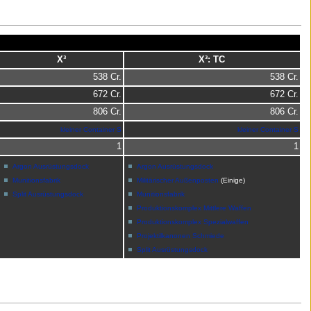
X³
X³: TC
538 Cr.
538 Cr.
672 Cr.
672 Cr.
806 Cr.
806 Cr.
kleiner Container S
kleiner Container S
1
1
Argon Ausrüstungsdock
Argon Ausrüstungsdock
Munitionsfabrik
Militärischer Außenposten
(Einige)
Split Ausrüstungsdock
Munitionsfabrik
Produktionskomplex Mittlere Waffen
Produktionskomplex Spezialwaffen
Projektilkanonen Schmiede
Split Ausrüstungsdock