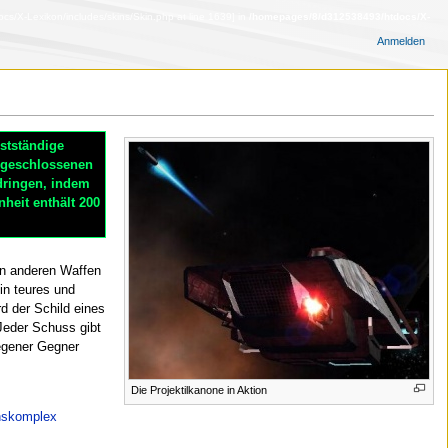
s/X-Lexikon/includes/skins/Skin.php at line 1639] in
/homepages/8/d312538493/htdocs/X-
Anmelden
bstständige
ingeschlossenen
dringen, indem
heit enthält 200
en anderen Waffen
in teures und
d der Schild eines
 Jeder Schuss gibt
egener Gegner
Die Projektilkanone in Aktion
nskomplex