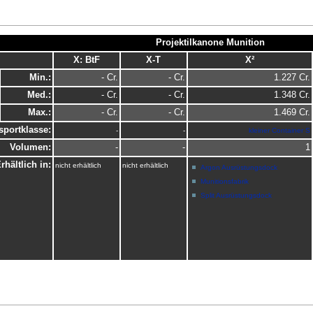
Projektilkanone Munition
X: BtF
X-T
X²
Min.:
- Cr.
- Cr.
1.227 Cr.
Med.:
- Cr.
- Cr.
1.348 Cr.
Max.:
- Cr.
- Cr.
1.469 Cr.
sportklasse:
-
-
kleiner Container S
Volumen:
-
-
1
rhältlich in:
nicht erhältlich
nicht erhältlich
Argon Ausrüstungsdock
Munitionsfabrik
Split Ausrüstungsdock