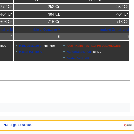
272 Cr.
252 Cr.
252 Cr.
484 Cr.
484 Cr.
484 Cr.
696 Cr.
716 Cr.
716 Cr.
ontainer M
mittlerer Container M
mittlerer Container M
4
6
6
inige)
Handelsstationen
(Einige)
Aldrin Nahrungsmittel-Produktionsbasis
Rastar Raffinerie
Handelsstationen
(Einige)
Rastar Raffinerie
Haftungsausschluss