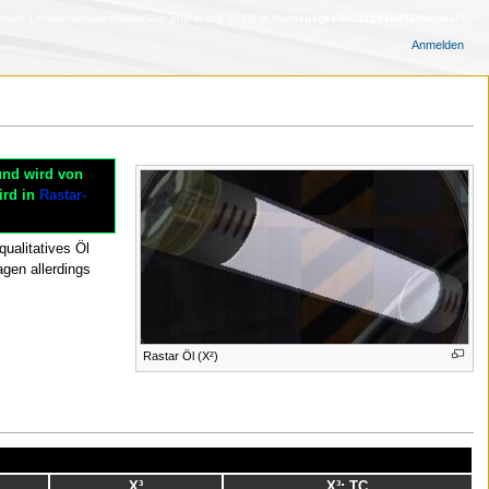
s/X-Lexikon/includes/skins/Skin.php at line 1639] in
/homepages/8/d312538493/htdocs/X-
Anmelden
 und wird von
ird in
Rastar-
qualitatives Öl
gen allerdings
Rastar Öl (X²)
X³
X³: TC