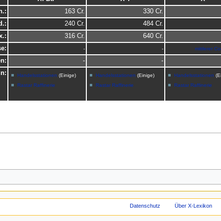
n.:
163 Cr.
330 Cr.
.:
240 Cr.
484 Cr.
.:
316 Cr.
640 Cr.
e:
-
-
mittlerer C
n:
-
-
in:
Handelsstationen
(Einige)
Handelsstationen
(Einige)
Handelsstationen
(E
Rastar Raffinerie
Rastar Raffinerie
Rastar Raffinerie
am 20. September 2012 um 22:40 Uhr bearbeitet.
Datenschutz
Über X-Lexikon