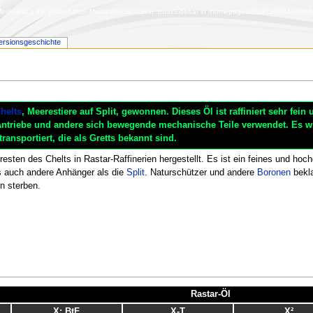
diaWiki 1.44. [Called from MediaWiki\Skin\Skin::buildSidebar in /homepages/8/d312538493/htdoc
ersionsgeschichte
helts
, Meerestiere auf Split, gewonnen. Dieses Öl ist raffiniert sehr fein
 Antriebe und andere sich bewegende mechanische Teile verwendet. Es w
ransportiert, die als Gretts bekannt sind.
rresten des Chelts in Rastar-Raffinerien hergestellt. Es ist ein feines und hoch
ms auch andere Anhänger als die
Split
. Naturschützer und andere
Boronen
bekla
en sterben.
Rastar-Öl
X: BtF
X-T
X²