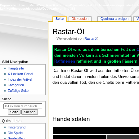
Deprecated
: Use of MediaWiki\Skin\Skin::appendSpecialPagesLinkIfAbsent was deprecated in Me
Lexikon/includes/debug/MWDebug.php
on line
386
Seite
Diskussion
Quelltext anzeigen
V
Rastar-Öl
(Weitergeleitet von
Rastaröl
)
Zur
Zur
Rastar-Öl wird aus dem tierischen Fett der
C
Navigation
Suche
den meisten Völkern als Schmiermittel für
springen
springen
Raffinerien
raffiniert und in großen Fässern t
N
Wiki Navigation
a
Hauptseite
Das feine
Rastar-Öl
wird aus den frittierten Übe
X-Lexikon-Portal
v
und findet daher in vielen Teilen des Universu
Index der Artikel
i
den qualvollen Tod, den die Chelts beim Frittier
Kategorien
g
Zufällige Seite
a
Suche
t
i
o
Handelsdaten
Quick Links
n
Hintergrund
s
Die Spiele
m
Spielehilfen