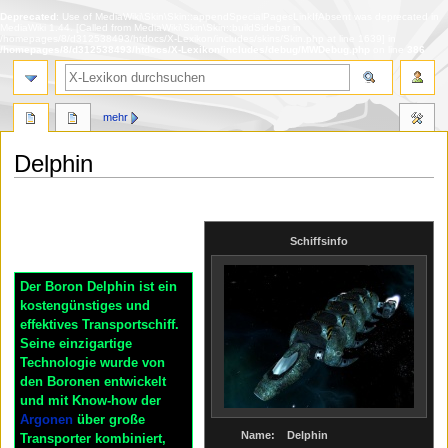
Deprecated
: Use of MediaWiki\Skin\Skin::appendSpecialPagesLinkIfAbsent was deprecated in
MediaWiki 1.44. [Called from MediaWiki\Skin\Skin::buildSidebar in
/homepages/8/d312538493/htdocs/X-Lexikon/includes/skins/Skin.php at line 1639] in
/homepages/8/d312538493/htdocs/X-Lexikon/includes/debug/MWDebug.php
on line
386
Suche
mehr
Delphin
Zur
Zur
Navigation
Suche
springen
springen
Schiffsinfo
Der Boron Delphin ist ein
kostengünstiges und
effektives Transportschiff.
Seine einzigartige
Technologie wurde von
den Boronen entwickelt
und mit Know-how der
Argonen
über große
Name:
Delphin
Transporter kombiniert,