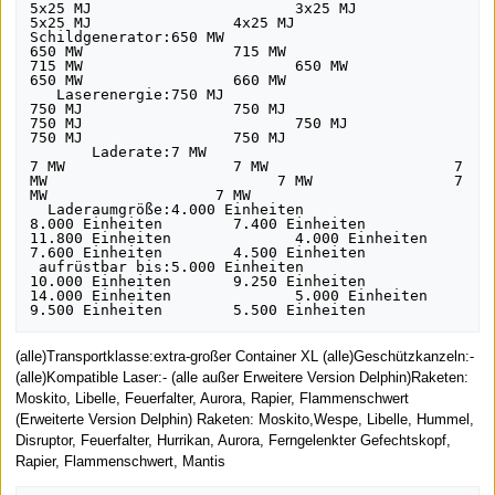
5x25 MJ                       3x25 MJ             
5x25 MJ                4x25 MJ

Schildgenerator:650 MW                                 
650 MW                 715 MW                   
715 MW                        650 MW              
650 MW                 660 MW

   Laserenergie:750 MJ                                 
750 MJ                 750 MJ                   
750 MJ                        750 MJ              
750 MJ                 750 MJ

       Laderate:7 MW                                   
7 MW                   7 MW                     7 
MW                          7 MW                7 
MW                   7 MW

  Laderaumgröße:4.000 Einheiten                        
8.000 Einheiten        7.400 Einheiten          
11.800 Einheiten              4.000 Einheiten     
7.600 Einheiten        4.500 Einheiten

 aufrüstbar bis:5.000 Einheiten                        
10.000 Einheiten       9.250 Einheiten          
14.000 Einheiten              5.000 Einheiten     
(alle)Transportklasse:extra-großer Container XL (alle)Geschützkanzeln:-
(alle)Kompatible Laser:- (alle außer Erweitere Version Delphin)Raketen:
Moskito, Libelle, Feuerfalter, Aurora, Rapier, Flammenschwert
(Erweiterte Version Delphin) Raketen: Moskito,Wespe, Libelle, Hummel,
Disruptor, Feuerfalter, Hurrikan, Aurora, Ferngelenkter Gefechtskopf,
Rapier, Flammenschwert, Mantis