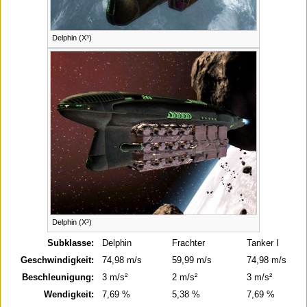
Delphin (X³)
Delphin (X³)
Subklasse:
Delphin
Frachter
Tanker I
Geschwindigkeit:
74,98 m/s
59,99 m/s
74,98 m/s
Beschleunigung:
3 m/s²
2 m/s²
3 m/s²
Wendigkeit:
7,69 %
5,38 %
7,69 %