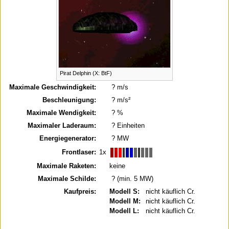
Pirat Delphin (X: BtF)
Maximale Geschwindigkeit:
? m/s
Beschleunigung:
? m/s²
Maximale Wendigkeit:
? %
Maximaler Laderaum:
? Einheiten
Energiegenerator:
? MW
Frontlaser:
1x
Maximale Raketen:
keine
Maximale Schilde:
? (min. 5 MW)
Kaufpreis:
Modell S:
nicht käuflich Cr.
Modell M:
nicht käuflich Cr.
Modell L:
nicht käuflich Cr.