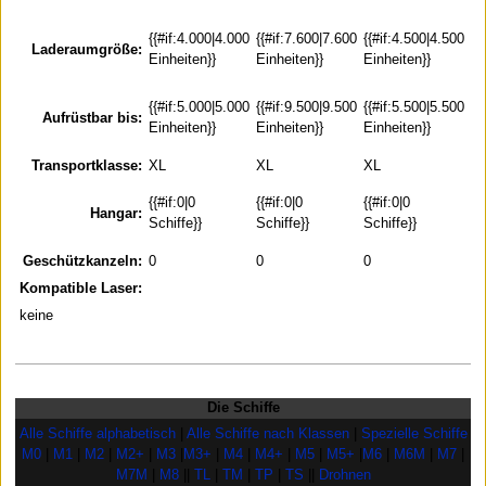
M
{{#
{{#if:4.000|4.000
{{#if:7.600|7.600
{{#if:4.500|4.500
Laderaumgröße:
{{{
Einheiten}}
Einheiten}}
Einheiten}}
Ei
{{#
{{#if:5.000|5.000
{{#if:9.500|9.500
{{#if:5.500|5.500
Aufrüstbar bis:
{{{
Einheiten}}
Einheiten}}
Einheiten}}
Ei
Transportklasse:
XL
XL
XL
{{#
{{#if:0|0
{{#if:0|0
{{#if:0|0
Hangar:
{{{
Schiffe}}
Schiffe}}
Schiffe}}
Sc
Geschützkanzeln:
0
0
0
Kompatible Laser:
keine
Die Schiffe
Alle Schiffe alphabetisch
|
Alle Schiffe nach Klassen
|
Spezielle Schiffe
M0
|
M1
|
M2
|
M2+
|
M3
|
M3+
|
M4
|
M4+
|
M5
|
M5+
|
M6
|
M6M
|
M7
|
M7M
|
M8
||
TL
|
TM
|
TP
|
TS
||
Drohnen