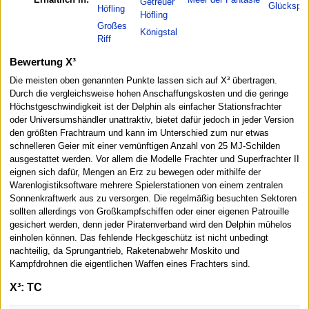
Getreuer
Glückspla
Höfling
Höfling
Großes
Königstal
Riff
Bewertung X³
Die meisten oben genannten Punkte lassen sich auf X³ übertragen.
Durch die vergleichsweise hohen Anschaffungskosten und die geringe
Höchstgeschwindigkeit ist der Delphin als einfacher Stationsfrachter
oder Universumshändler unattraktiv, bietet dafür jedoch in jeder Version
den größten Frachtraum und kann im Unterschied zum nur etwas
schnelleren Geier mit einer vernünftigen Anzahl von 25 MJ-Schilden
ausgestattet werden. Vor allem die Modelle Frachter und Superfrachter II
eignen sich dafür, Mengen an Erz zu bewegen oder mithilfe der
Warenlogistiksoftware mehrere Spielerstationen von einem zentralen
Sonnenkraftwerk aus zu versorgen. Die regelmäßig besuchten Sektoren
sollten allerdings von Großkampfschiffen oder einer eigenen Patrouille
gesichert werden, denn jeder Piratenverband wird den Delphin mühelos
einholen können. Das fehlende Heckgeschütz ist nicht unbedingt
nachteilig, da Sprungantrieb, Raketenabwehr Moskito und
Kampfdrohnen die eigentlichen Waffen eines Frachters sind.
X³: TC