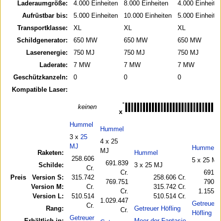
Laderaumgröße:
4.000 Einheiten
8.000 Einheiten
4.000 Einheite
Aufrüstbar bis:
5.000 Einheiten
10.000 Einheiten
5.000 Einheite
Transportklasse:
XL
XL
XL
Schildgenerator:
650 MW
650 MW
650 MW
Laserenergie:
750 MJ
750 MJ
750 MJ
Laderate:
7 MW
7 MW
7 MW
Geschützkanzeln:
0
0
0
Kompatible Laser:
-
keinen
x
Hummel
Hummel
3 x
25
4 x 25
MJ
Hummel
MJ
Raketen:
Hummel
258.606
5 x 25 MJ
691.839
Schilde:
3 x 25 MJ
Cr.
Cr.
691.8
Preis Version S:
315.742
258.606 Cr.
769.751
790.5
Version M:
Cr.
315.742 Cr.
Cr.
1.155.1
Version L:
510.514
510.514 Cr.
1.029.447
Getreuer
Cr.
Rang:
Getreuer Höfling
Cr.
Höfling
Getreuer
Erhältlich in:
Meer der Fantasie