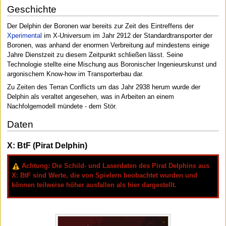
Geschichte
Der Delphin der Boronen war bereits zur Zeit des Eintreffens der
Xperimental
im X-Universum im Jahr 2912 der Standardtransporter der
Boronen, was anhand der enormen Verbreitung auf mindestens einige
Jahre Dienstzeit zu diesem Zeitpunkt schließen lässt. Seine
Technologie stellte eine Mischung aus Boronischer Ingenieurskunst und
argonischem Know-how im Transporterbau dar.
Zu Zeiten des Terran Conflicts um das Jahr 2938 herum wurde der
Delphin als veraltet angesehen, was in Arbeiten an einem
Nachfolgemodell mündete - dem Stör.
Daten
X: BtF (Pirat Delphin)
Achtung:
Die Schild- und Laserdaten des Pirat Delphins aus
X: BtF sind Werte, die von Spielern beobachtet wurden und
können teilweise höher ausfallen als hier dargestellt.