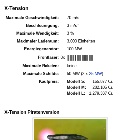
X-Tension
Maximale Geschwindigkeit:
70 m/s
Beschleunigung:
3 m/s²
Maximale Wendigkeit:
3 %
Maximaler Laderaum:
3.000 Einheiten
Energiegenerator:
100 MW
Frontlaser:
0x
Maximale Raketen:
keine
Maximale Schilde:
50 MW (2 x
25 MW
)
Kaufpreis:
Modell S:
165.877 Cr.
Modell M:
282.105 Cr.
Modell L:
1.279.337 Cr.
X-Tension Piratenversion