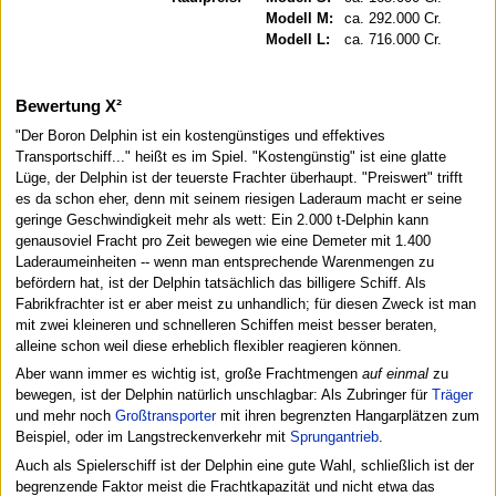
Modell M:
ca. 292.000 Cr.
Modell L:
ca. 716.000 Cr.
Bewertung X²
"Der Boron Delphin ist ein kostengünstiges und effektives
Transportschiff..." heißt es im Spiel. "Kostengünstig" ist eine glatte
Lüge, der Delphin ist der teuerste Frachter überhaupt. "Preiswert" trifft
es da schon eher, denn mit seinem riesigen Laderaum macht er seine
geringe Geschwindigkeit mehr als wett: Ein 2.000 t-Delphin kann
genausoviel Fracht pro Zeit bewegen wie eine Demeter mit 1.400
Laderaumeinheiten -- wenn man entsprechende Warenmengen zu
befördern hat, ist der Delphin tatsächlich das billigere Schiff. Als
Fabrikfrachter ist er aber meist zu unhandlich; für diesen Zweck ist man
mit zwei kleineren und schnelleren Schiffen meist besser beraten,
alleine schon weil diese erheblich flexibler reagieren können.
Aber wann immer es wichtig ist, große Frachtmengen
auf einmal
zu
bewegen, ist der Delphin natürlich unschlagbar: Als Zubringer für
Träger
und mehr noch
Großtransporter
mit ihren begrenzten Hangarplätzen zum
Beispiel, oder im Langstreckenverkehr mit
Sprungantrieb
.
Auch als Spielerschiff ist der Delphin eine gute Wahl, schließlich ist der
begrenzende Faktor meist die Frachtkapazität und nicht etwa das