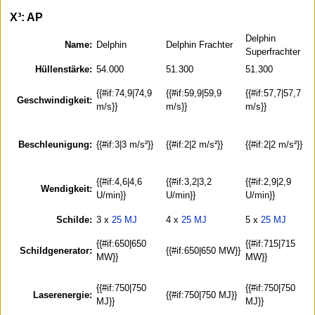
X³: AP
Delphin
Name:
Delphin
Delphin Frachter
Superfrachter
Hüllenstärke:
54.000
51.300
51.300
{{#if:74,9|74,9
{{#if:59,9|59,9
{{#if:57,7|57,7
Geschwindigkeit:
m/s}}
m/s}}
m/s}}
Beschleunigung:
{{#if:3|3 m/s²}}
{{#if:2|2 m/s²}}
{{#if:2|2 m/s²}}
{{#if:4,6|4,6
{{#if:3,2|3,2
{{#if:2,9|2,9
Wendigkeit:
U/min}}
U/min}}
U/min}}
Schilde:
3 x
25 MJ
4 x
25 MJ
5 x
25 MJ
{{#if:650|650
{{#if:715|715
Schildgenerator:
{{#if:650|650 MW}}
MW}}
MW}}
{{#if:750|750
{{#if:750|750
Laserenergie:
{{#if:750|750 MJ}}
MJ}}
MJ}}