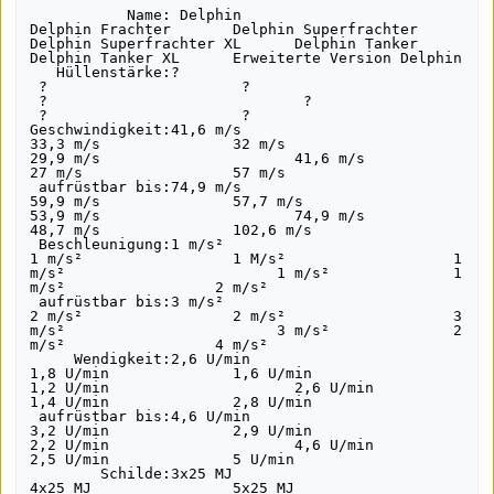
           Name: Delphin                               
Delphin Frachter       Delphin Superfrachter    
Delphin Superfrachter XL      Delphin Tanker      
Delphin Tanker XL      Erweiterte Version Delphin

   Hüllenstärke:?                                     
 ?                      ?                       
 ?                             ?                  
 ?                      ?

Geschwindigkeit:41,6 m/s                               
33,3 m/s               32 m/s                   
29,9 m/s                      41,6 m/s            
27 m/s                 57 m/s

 aufrüstbar bis:74,9 m/s                               
59,9 m/s               57,7 m/s                 
53,9 m/s                      74,9 m/s            
48,7 m/s               102,6 m/s

 Beschleunigung:1 m/s²                                 
1 m/s²                 1 M/s²                   1 
m/s²                        1 m/s²              1 
m/s²                 2 m/s²

 aufrüstbar bis:3 m/s²                                 
2 m/s²                 2 m/s²                   3 
m/s²                        3 m/s²              2 
m/s²                 4 m/s²

     Wendigkeit:2,6 U/min                              
1,8 U/min              1,6 U/min                
1,2 U/min                     2,6 U/min           
1,4 U/min              2,8 U/min

 aufrüstbar bis:4,6 U/min                              
3,2 U/min              2,9 U/min                
2,2 U/min                     4,6 U/min           
2,5 U/min              5 U/min

        Schilde:3x25 MJ                                
4x25 MJ                5x25 MJ                  