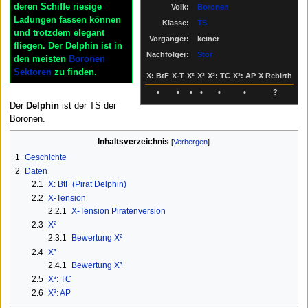
deren Schiffe riesige
Volk:
Boronen
Ladungen fassen können
Klasse:
TS
und trotzdem elegant
Vorgänger:
keiner
fliegen. Der Delphin ist in
Nachfolger:
Stör
den meisten
Boronen
Sektoren
zu finden.
X: BtF
X-T
X²
X³
X³: TC
X³: AP
X Rebirth
•
•
•
•
•
•
?
Der
Delphin
ist der TS der
Boronen.
Inhaltsverzeichnis
1
Geschichte
2
Daten
2.1
X: BtF (Pirat Delphin)
2.2
X-Tension
2.2.1
X-Tension Piratenversion
2.3
X²
2.3.1
Bewertung X²
2.4
X³
2.4.1
Bewertung X³
2.5
X³: TC
2.6
X³: AP