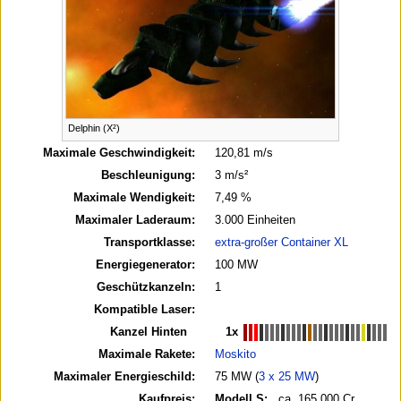
Delphin (X²)
Maximale Geschwindigkeit:
120,81 m/s
Beschleunigung:
3 m/s²
Maximale Wendigkeit:
7,49 %
Maximaler Laderaum:
3.000 Einheiten
Transportklasse:
extra-großer Container XL
Energiegenerator:
100 MW
Geschützkanzeln:
1
Kompatible Laser:
Kanzel Hinten
1x
Maximale Rakete:
Moskito
Maximaler Energieschild:
75 MW (
3 x 25 MW
)
Kaufpreis:
Modell S:
ca. 165.000 Cr.