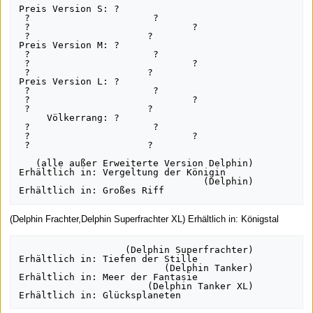
Preis Version S: ?                                    
 ?                      ?                        
 ?                             ?                  
 ?                     ?

Preis Version M: ?                                    
 ?                      ?                        
 ?                             ?                  
 ?                     ?

Preis Version L: ?                                    
 ?                      ?                        
 ?                             ?                  
 ?                     ?

     Völkerrang: ?                                    
 ?                      ?                        
 ?                             ?                  
 ?                     ?

   (alle außer Erweiterte Version Delphin) 
Erhältlich in: Vergeltung der Königin   

                                 (Delphin) 
(Delphin Frachter,Delphin Superfrachter XL) Erhältlich in: Königstal
                   (Delphin Superfrachter) 
Erhältlich in: Tiefen der Stille

                          (Delphin Tanker) 
Erhältlich in: Meer der Fantasie

                       (Delphin Tanker XL) 