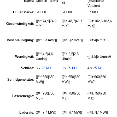
Name:
Delphin Tanker
(Erweiterte
XL
Version)
Hüllenstärke:
54.000
54.000
57.000
{{#
{{#if:74,9|74,9
{{#if:48,7|48,7
{{#if:102,6|102,6
Geschwindigkeit:
{{{
m/s}}
m/s}}
m/s}}
m/
{{#
Beschleunigung:
{{#if:3|3 m/s²}}
{{#if:2|2 m/s²}}
{{#if:4|4 m/s²}}
{{{
m/
{{#
{{#if:4,6|4,6
{{#if:2,5|2,5
Wendigkeit:
{{#if:5|5 U/min}}
{{{
U/min}}
U/min}}
U/
Schilde:
3 x
25 MJ
5 x
25 MJ
4 x
25 MJ
{{#
{{#if:650|650
{{#if:650|650
{{#if:660|660
Schildgenerator:
{{{
MW}}
MW}}
MW}}
M
{{#
{{#if:750|750
{{#if:750|750
{{#if:750|750
Laserenergie:
{{{
MJ}}
MJ}}
MJ}}
MJ
{{#
Laderate:
{{#if:7|7 MW}}
{{#if:7|7 MW}}
{{#if:7|7 MW}}
{{{