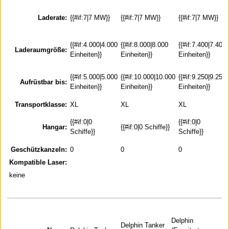
Laderate:
{{#if:7|7 MW}}
{{#if:7|7 MW}}
{{#if:7|7 MW}}
{{#if:4.000|4.000
{{#if:8.000|8.000
{{#if:7.400|7.400
Laderaumgröße:
Einheiten}}
Einheiten}}
Einheiten}}
{{#if:5.000|5.000
{{#if:10.000|10.000
{{#if:9.250|9.250
Aufrüstbar bis:
Einheiten}}
Einheiten}}
Einheiten}}
Transportklasse:
XL
XL
XL
{{#if:0|0
{{#if:0|0
Hangar:
{{#if:0|0 Schiffe}}
Schiffe}}
Schiffe}}
Geschützkanzeln:
0
0
0
Kompatible Laser:
keine
Delphin
Delphin Tanker