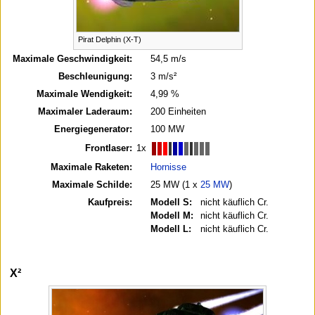
Pirat Delphin (X-T)
Maximale Geschwindigkeit:
54,5 m/s
Beschleunigung:
3 m/s²
Maximale Wendigkeit:
4,99 %
Maximaler Laderaum:
200 Einheiten
Energiegenerator:
100 MW
Frontlaser:
1x
Maximale Raketen:
Hornisse
Maximale Schilde:
25 MW (1 x
25 MW
)
Kaufpreis:
Modell S:
nicht käuflich Cr.
Modell M:
nicht käuflich Cr.
Modell L:
nicht käuflich Cr.
X²