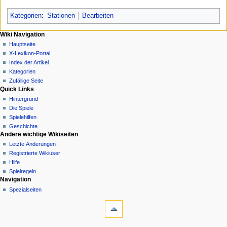
Kategorien
:
Stationen
Bearbeiten
N
Seitenaktionen
Meine Werkzeuge
Wiki Navigation
Seite
Anmelden
Hauptseite
a
Diskussion
X-Lexikon-Portal
v
Lesen
Index der Artikel
i
Quelltext
Kategorien
g
anzeigen
Zufällige Seite
Quick Links
Versionsgeschichte
a
Hintergrund
t
Die Spiele
i
Spielehilfen
o
Geschichte
n
Andere wichtige Wikiseiten
Letzte Änderungen
s
Registrierte Wikiuser
m
Hilfe
e
Spielregeln
n
Werkzeuge
Navigation
Links
Spezialseiten
ü
auf
diese
Seite
Änderungen