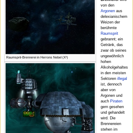
von den
Argonen
aus
delexianischem
Weizen der
berühmte
Raumsprit
gebrannt; ein
Getränk, das
zwar ob seines
ungewöhnlich
Raumsprit-Brennerei in Herrons Nebel (X³)
hohen
Alkoholgehaltes
in den meisten
Sektoren
illegal
ist, dennoch
aber von
Argonen und
auch
Piraten
gern gesehen
und gehandelt
wird. Die
Brennereien
stehen im