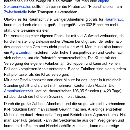
befahrenen Handelswege ist also ratsam. Hat man eine
eigene
Sektorenwache
, sollte man bei ihr die Piraten auf "Freund" stellen, um
Zwischenfälle
beim Transport zu vermeiden.
Obwohl es für Raumsprit viel weniger Abnehmer gibt als für
Raumkraut
,
kann man durch die recht große Lagergröße von 332 Einheiten recht
stattliche Gewinne erzielen.
Die Versorgung einer eigenen Fabrik ist mit viel Aufwand verbunden, da
für die Herstellung Delexianischer Weizen benötigt wird, der außerhalb
des argonischen Gebietes nicht produziert wird. Man muss also immer
ein
Agrarzentrum
mitführen, oder hohe Transportkosten und -zeiten auf
sich nehmen, um die Rohstoffe heranzuschaffen. Die KI ist mit der
Versorgung der eigenen Fabriken am Schleppen und kann auf keinen
Fall den kompletten Markt versorgen. Eigene Fabriken sind hier in jedem
Fall profitabler als die KI zu versorgen.
Mit einer Produktionszeit von einer Minute ist das Lager in fünfeinhalb
Stunden gefüllt und sichert mit mehreren Käufern den Absatz. Die
Amortisationszeit
liegt bei theoretischen 103,05 Stunden (~4,29 Tage),
ist aber durch die höheren Gewinne meist kürzer.
Durch die große Zahl der Abnehmer und die so gut wie nicht vorhandene
KI-Produktion kann man schnell Gewinn machen. Allerdings entstehen
Mehrkosten durch Heranschaffung und Betrieb eines Agrarzentrums. Hat
man aber Fuß gefasst, kann der Sektorwache aus dem Weg gehen und
kommen die Piraten und Handelsschiffe zu einem, kann man stetige