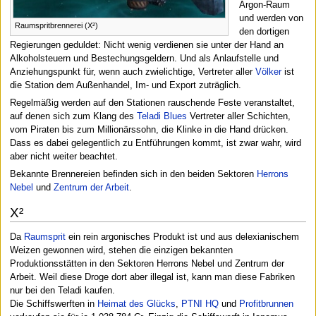
Argon-Raum
und werden von
Raumspritbrennerei (X²)
den dortigen
Regierungen geduldet: Nicht wenig verdienen sie unter der Hand an
Alkoholsteuern und Bestechungsgeldern. Und als Anlaufstelle und
Anziehungspunkt für, wenn auch zwielichtige, Vertreter aller
Völker
ist
die Station dem Außenhandel, Im- und Export zuträglich.
Regelmäßig werden auf den Stationen rauschende Feste veranstaltet,
auf denen sich zum Klang des
Teladi Blues
Vertreter aller Schichten,
vom Piraten bis zum Millionärssohn, die Klinke in die Hand drücken.
Dass es dabei gelegentlich zu Entführungen kommt, ist zwar wahr, wird
aber nicht weiter beachtet.
Bekannte Brennereien befinden sich in den beiden Sektoren
Herrons
Nebel
und
Zentrum der Arbeit
.
X²
Da
Raumsprit
ein rein argonisches Produkt ist und aus delexianischem
Weizen gewonnen wird, stehen die einzigen bekannten
Produktionsstätten in den Sektoren Herrons Nebel und Zentrum der
Arbeit. Weil diese Droge dort aber illegal ist, kann man diese Fabriken
nur bei den Teladi kaufen.
Die Schiffswerften in
Heimat des Glücks
,
PTNI HQ
und
Profitbrunnen