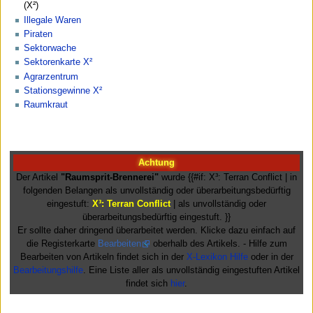
(X²)
Illegale Waren
Piraten
Sektorwache
Sektorenkarte X²
Agrarzentrum
Stationsgewinne X²
Raumkraut
Achtung
Der Artikel
"Raumsprit-Brennerei"
wurde {{#if: X³: Terran Conflict | in
folgenden Belangen als unvollständig oder überarbeitungsbedürftig
eingestuft:
X³: Terran Conflict
| als unvollständig oder
überarbeitungsbedürftig eingestuft. }}
Er sollte daher dringend überarbeitet werden. Klicke dazu einfach auf
die Registerkarte
Bearbeiten
oberhalb des Artikels. - Hilfe zum
Bearbeiten von Artikeln findet sich in der
X-Lexikon Hilfe
oder in der
Bearbeitungshilfe
. Eine Liste aller als unvollständig eingestuften Artikel
findet sich
hier
.