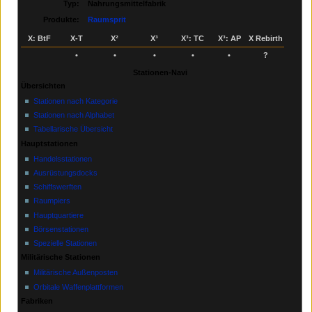
Typ:
Nahrungsmittelfabrik
Produkte:
Raumsprit
X: BtF
X‑T
X²
X³
X³: TC
X³: AP
X Rebirth
•
•
•
•
•
?
Stationen-Navi
Übersichten
Stationen nach Kategorie
Stationen nach Alphabet
Tabellarische Übersicht
Hauptstationen
Handelsstationen
Ausrüstungsdocks
Schiffswerften
Raumpiers
Hauptquartiere
Börsenstationen
Spezielle Stationen
Militärische Stationen
Militärische Außenposten
Orbitale Waffenplattformen
Fabriken