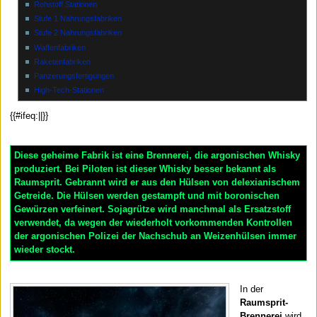
Rohstoff Stationen
Stufe 1 Nahrungsfabriken
Stufe 2 Nahrungsfabriken
Waffenfabriken
Raketenfabriken
Panzerungsfertigungen
High-Tech-Stationen
{{#ifeq:||}}
Diese geheime Fabrik ist eine Brennerei, die argonischen Whisky
produziert. Bei Piloten ist dieser Whisky besser bekannt als
Raumsprit
. Gebrannt wird er aus den Hülsen von delexianischem
Getreide. Die Hülsen werden gestampft und mit boronischen
Gewürzen verfeinert. Sojagrütze wird manchmal als Ersatzstoff
verwendet, da wegen der wiederholt vorkommenden Kontrollen
der argonischen Polizei der Nachschub an Weizenhülsen immer
wieder stockt.
In der
Raumsprit-
Brennerei
wird