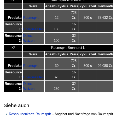
Ware
Anzahl/Zyklus
Preis
Zykluszeit
Gewinn/h
728
Produkt:
Raumsprit
12
Cr.
300 s
37.632 Cr.
Ressource
16
1:
Energiezellen
150
Cr.
Ressource
Delex.
32
2:
Weizen
100
Cr.
X³
Raumsprit-Brennerei L
Ware
Anzahl/Zyklus
Preis
Zykluszeit
Gewinn/h
728
Produkt:
Raumsprit
30
Cr.
300 s
94.080 Cr.
Ressource
16
1:
Energiezellen
375
Cr.
Ressource
Delex.
32
2:
Weizen
250
Cr.
Siehe auch
Ressourcenkarte Raumsprit
– Angebot und Nachfrage von Raumsprit