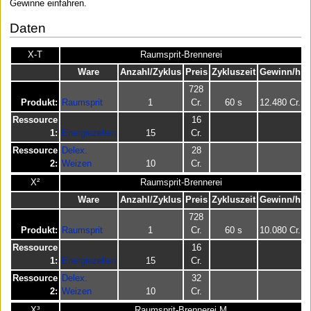
Gewinne einfahren.
Daten
X-T
Raumsprit-Brennerei
Ware
Anzahl/Zyklus
Preis
Zykluszeit
Gewinn/h
728
Produkt:
Raumsprit
1
Cr.
60 s
12.480 Cr.
Ressource
16
1:
Energiezellen
15
Cr.
Ressource
Delex.
28
2:
Weizen
10
Cr.
X²
Raumsprit-Brennerei
Ware
Anzahl/Zyklus
Preis
Zykluszeit
Gewinn/h
728
Produkt:
Raumsprit
1
Cr.
60 s
10.080 Cr.
Ressource
16
1:
Energiezellen
15
Cr.
Ressource
Delex.
32
2:
Weizen
10
Cr.
X³
Raumsprit-Brennerei M