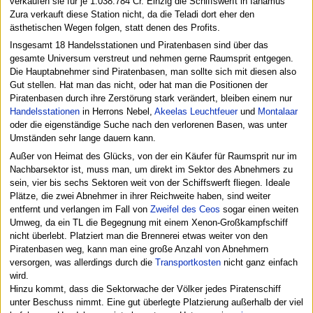
verkaufen sie für je 1.038.784 Cr. Einzig die Schiffswerft in Ianamus
Zura verkauft diese Station nicht, da die Teladi dort eher den
ästhetischen Wegen folgen, statt denen des Profits.
Insgesamt 18 Handelsstationen und Piratenbasen sind über das
gesamte Universum verstreut und nehmen gerne Raumsprit entgegen.
Die Hauptabnehmer sind Piratenbasen, man sollte sich mit diesen also
Gut stellen. Hat man das nicht, oder hat man die Positionen der
Piratenbasen durch ihre Zerstörung stark verändert, bleiben einem nur
Handelsstationen
in Herrons Nebel,
Akeelas Leuchtfeuer
und
Montalaar
oder die eigenständige Suche nach den verlorenen Basen, was unter
Umständen sehr lange dauern kann.
Außer von Heimat des Glücks, von der ein Käufer für Raumsprit nur im
Nachbarsektor ist, muss man, um direkt im Sektor des Abnehmers zu
sein, vier bis sechs Sektoren weit von der Schiffswerft fliegen. Ideale
Plätze, die zwei Abnehmer in ihrer Reichweite haben, sind weiter
entfernt und verlangen im Fall von
Zweifel des Ceos
sogar einen weiten
Umweg, da ein TL die Begegnung mit einem Xenon-Großkampfschiff
nicht überlebt. Platziert man die Brennerei etwas weiter von den
Piratenbasen weg, kann man eine große Anzahl von Abnehmern
versorgen, was allerdings durch die
Transportkosten
nicht ganz einfach
wird.
Hinzu kommt, dass die Sektorwache der Völker jedes Piratenschiff
unter Beschuss nimmt. Eine gut überlegte Platzierung außerhalb der viel