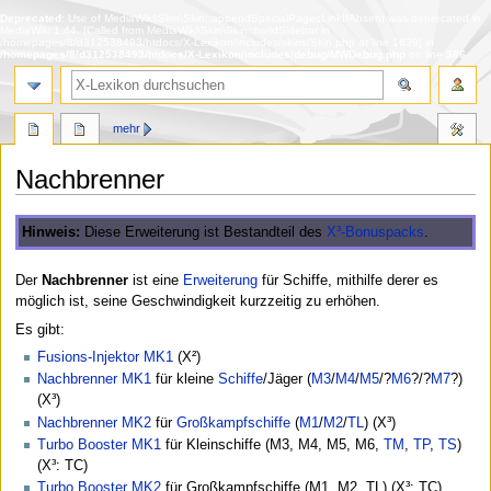
Deprecated
: Use of MediaWiki\Skin\Skin::appendSpecialPagesLinkIfAbsent was deprecated in
MediaWiki 1.44. [Called from MediaWiki\Skin\Skin::buildSidebar in
/homepages/8/d312538493/htdocs/X-Lexikon/includes/skins/Skin.php at line 1639] in
/homepages/8/d312538493/htdocs/X-Lexikon/includes/debug/MWDebug.php
on line
386
Suche
mehr
Nachbrenner
Zur
Zur
Hinweis:
Diese Erweiterung ist Bestandteil des
X³-Bonuspacks
.
Navigation
Suche
springen
springen
Der
Nachbrenner
ist eine
Erweiterung
für Schiffe, mithilfe derer es
möglich ist, seine Geschwindigkeit kurzzeitig zu erhöhen.
Es gibt:
Fusions-Injektor MK1
(X²)
Nachbrenner MK1
für kleine
Schiffe
/Jäger (
M3
/
M4
/
M5
/?
M6
?/?
M7
?)
(X³)
Nachbrenner MK2
für
Großkampfschiffe
(
M1
/
M2
/
TL
) (X³)
Turbo Booster MK1
für Kleinschiffe (M3, M4, M5, M6,
TM
,
TP
,
TS
)
(X³: TC)
Turbo Booster MK2
für Großkampfschiffe (M1, M2, TL) (X³: TC)