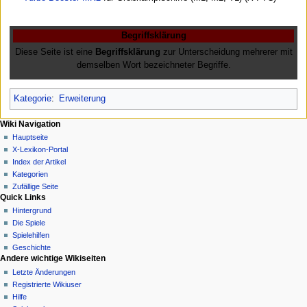
Begriffsklärung
Diese Seite ist eine
Begriffsklärung
zur Unterscheidung mehrerer mit
demselben Wort bezeichneter Begriffe.
Kategorie
:
Erweiterung
N
Seitenaktionen
Meine Werkzeuge
Wiki Navigation
Seite
Anmelden
Hauptseite
a
Diskussion
X-Lexikon-Portal
v
Lesen
Index der Artikel
i
Quelltext
Kategorien
g
anzeigen
Zufällige Seite
Quick Links
Versionsgeschichte
a
Hintergrund
t
Die Spiele
i
Spielehilfen
o
Geschichte
n
Andere wichtige Wikiseiten
Letzte Änderungen
s
Registrierte Wikiuser
m
Hilfe
e