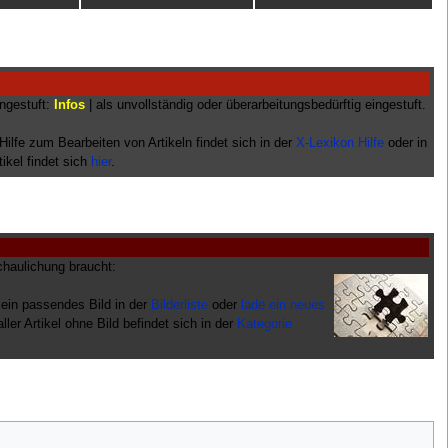
ingestuft:
Infos
| als unvollständig oder überarbeitungsbedürftig eingestuft.
 Hilfe zum Bearbeiten von Artikeln findet sich in der
X-Lexikon Hilfe
oder in
tikel findet sich
hier
.
schaulichung braucht:
 ein passendes Bild in der
Bilderliste
oder
lade ein neues
aller Artikel ohne Bild befindet sich in der
Kategorie