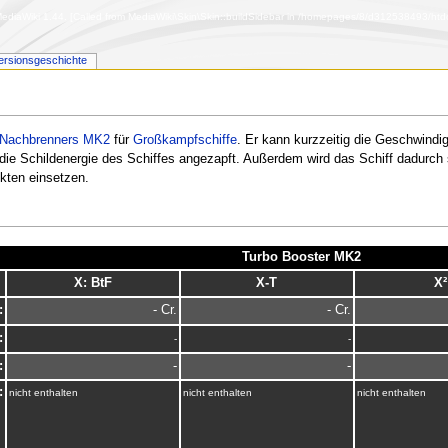
diaWiki 1.44. [Called from MediaWiki\Skin\Skin::buildSidebar in /homepages/8/d312538493/htdoc
ersionsgeschichte
Nachbrenners MK2
für
Großkampfschiffe
. Er kann kurzzeitig die Geschwindi
 die Schildenergie des Schiffes angezapft. Außerdem wird das Schiff dadurch s
kten einsetzen.
Turbo Booster MK2
X: BtF
X-T
X²
:
- Cr.
- Cr.
:
-
-
:
-
-
:
nicht enthalten
nicht enthalten
nicht enthalten