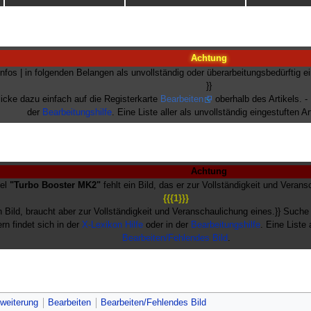
Achtung
Infos | in folgenden Belangen als unvollständig oder überarbeitungsbedürftig e
}}
licke dazu einfach auf die Registerkarte
Bearbeiten
oberhalb des Artikels. -
der
Bearbeitungshilfe
. Eine Liste aller als unvollständig eingestuften Ar
Achtung
kel
"Turbo Booster MK2"
fehlt ein Bild, das er zur Vollständigkeit und Veran
{{{1}}}
n Bild, braucht aber zur Vollständigkeit und Veranschaulichung eines.}} Suche
ern findet sich in der
X-Lexikon Hilfe
oder in der
Bearbeitungshilfe
. Eine Liste 
Bearbeiten/Fehlendes Bild
.
weiterung
Bearbeiten
Bearbeiten/Fehlendes Bild