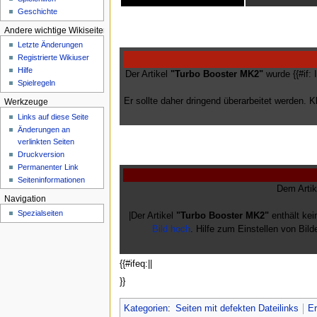
e
Geschichte
n
Andere wichtige Wikiseiten
ü
Letzte Änderungen
Registrierte Wikiuser
Hilfe
Der Artikel
"Turbo Booster MK2"
wurde {{#if: 
Spielregeln
Er sollte daher dringend überarbeitet werden. K
Werkzeuge
Links auf diese Seite
Änderungen an
verlinkten Seiten
Druckversion
Permanenter Link
Seiten­­informationen
Dem Arti
Navigation
Spezialseiten
|Der Artikel
"Turbo Booster MK2"
enthält kei
Bild hoch
. Hilfe zum Einstellen von Bild
{{#ifeq:||
}}
Kategorien
:
Seiten mit defekten Dateilinks
Er