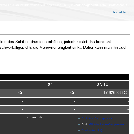
s/X-Lexikon/includes/skins/Skin.php at line 1639] in
/homepages/8/d312538493/htdocs/X-
Anmelden
gkeit des Schiffes drastisch erhöhen, jedoch kostet das konstant
chwerfälliger, d.h. die Manövrierfähigkeit sinkt. Daher kann man ihn auch
X³
X³: TC
- Cr.
- Cr.
17.926.236 Cr.
-
-
-
-
-
-
nicht enthalten
Split Ausrüstungsdock
Split
Militärischer Außenposten
StarkimArm HQ