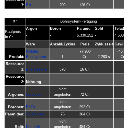
3:
Erz
200
128 Cr.
X³
Bohrsystem-Fertigung
Argon
Boron
Paranid
Split
Teladi
Kaufpreis
-
-
5.330.252
-
4.603.1
in Cr.
Ware
Anzahl/Zyklus
Preis
Zykluszeit
Gewinn
Mobiles
77.908
~45.73
Produkt:
Bohrsystem
1
Cr.
2.280 s
Cr.
Ressource
1:
Energiezellen
570
16 Cr.
Ressource
2:
Nahrung
nicht
Argonen:
Cahoona
angeboten
72 Cr.
nicht
Boronen:
BoFu
angeboten
292 Cr.
Paraniden:
Sojagrütze
76
364 Cr.
nicht
Split:
Rastaröl
angeboten
484 Cr.