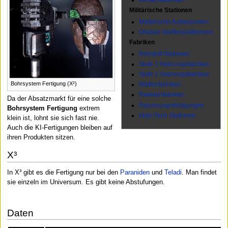
Militärische Stationen
Militärische Außenposten
Orbitale Waffenplattformen
Fabriken
Rohstoff Stationen
Stufe 1 Nahrungsfabriken
Stufe 2 Nahrungsfabriken
Bohrsystem Fertigung (X²)
Waffenfabriken
Raketenfabriken
Da der Absatzmarkt für eine solche
Panzerungsfertigungen
Bohrsystem Fertigung
extrem
High-Tech-Stationen
klein ist, lohnt sie sich fast nie.
Auch die KI-Fertigungen bleiben auf
ihren Produkten sitzen.
X³
In X³ gibt es die Fertigung nur bei den
Paraniden
und
Teladi
. Man findet
sie einzeln im Universum. Es gibt keine Abstufungen.
Daten