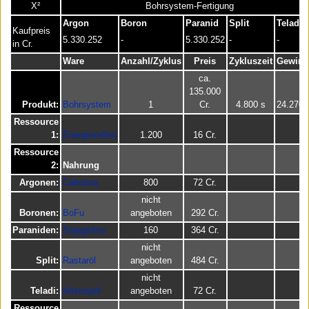
X²
Bohrsystem-Fertigung
Argon
Boron
Paranid
Split
Teladi
Kaufpreis
5.330.252
-
5.330.252
-
-
in Cr.
Ware
Anzahl/Zyklus
Preis
Zykluszeit
Gewinn
ca.
135.000
Produkt:
Bohrsystem
1
Cr.
4.800 s
24.270 C
Ressource
1:
Energiezellen
1.200
16 Cr.
Ressource
2:
Nahrung
Argonen:
Cahoona
800
72 Cr.
nicht
Boronen:
BoFu
angeboten
292 Cr.
Paraniden:
Sojagrütze
160
364 Cr.
nicht
Split:
Rastaröl
angeboten
484 Cr.
nicht
Teladi:
Nostropöl
angeboten
72 Cr.
Ressource