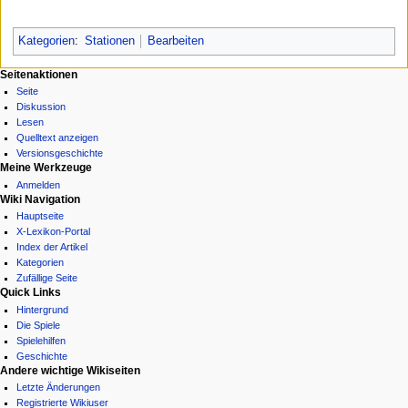
Kategorien
:
Stationen
Bearbeiten
N
Seitenaktionen
Seite
a
Diskussion
v
Lesen
i
Quelltext anzeigen
g
Versionsgeschichte
Meine Werkzeuge
a
Anmelden
t
Wiki Navigation
i
Hauptseite
X-Lexikon-Portal
o
Index der Artikel
n
Kategorien
s
Zufällige Seite
Quick Links
m
Hintergrund
e
Die Spiele
n
Spielehilfen
ü
Geschichte
Andere wichtige Wikiseiten
Letzte Änderungen
Registrierte Wikiuser