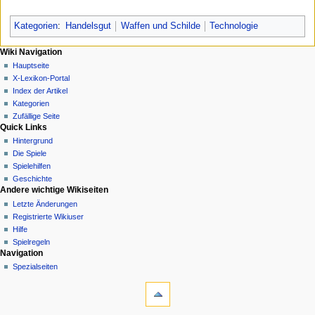
Kategorien
:
Handelsgut
Waffen und Schilde
Technologie
N
Seitenaktionen
Meine Werkzeuge
Wiki Navigation
Seite
Anmelden
Hauptseite
a
Diskussion
X-Lexikon-Portal
v
Lesen
Index der Artikel
i
Quelltext
Kategorien
g
anzeigen
Zufällige Seite
Quick Links
Versionsgeschichte
a
Hintergrund
t
Die Spiele
i
Spielehilfen
o
Geschichte
n
Andere wichtige Wikiseiten
Letzte Änderungen
s
Registrierte Wikiuser
m
Hilfe
e
Spielregeln
n
Werkzeuge
Navigation
Links
Spezialseiten
ü
auf
diese
Seite
Änderungen