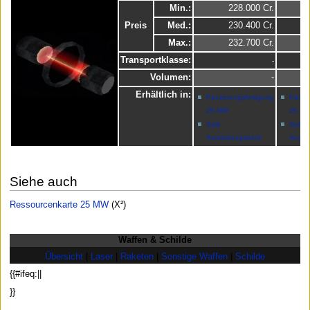
Min.:
228.000 Cr.
Preis
Med.:
230.400 Cr.
Max.:
232.700 Cr.
Transportklasse:
-
Volumen:
-
Erhältlich in:
Panzerungsfertigung
Panze
25 MW
25 M
Split
Split
Ausrüstungsdock
Ausrü
Siehe auch
Ressourcenkarte 25 MW
(X²)
Waffen & Schilde
Übersicht
|
Laser
|
Raketen
|
Sonstige Waffen
|
Schilde
{{#ifeq:||
}}