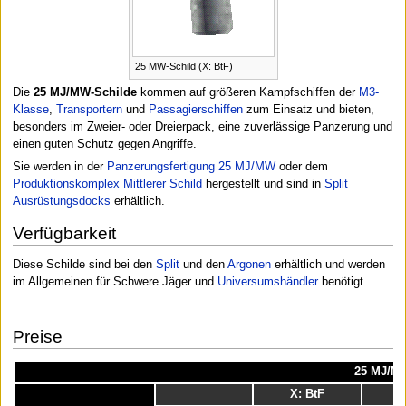
25 MW-Schild (X: BtF)
Die
25 MJ/MW-Schilde
kommen auf größeren Kampfschiffen der
M3-
Klasse
,
Transportern
und
Passagierschiffen
zum Einsatz und bieten,
besonders im Zweier- oder Dreierpack, eine zuverlässige Panzerung und
einen guten Schutz gegen Angriffe.
Sie werden in der
Panzerungsfertigung 25 MJ/MW
oder dem
Produktionskomplex Mittlerer Schild
hergestellt und sind in
Split
Ausrüstungsdocks
erhältlich.
Verfügbarkeit
Diese Schilde sind bei den
Split
und den
Argonen
erhältlich und werden
im Allgemeinen für Schwere Jäger und
Universumshändler
benötigt.
Preise
25 MJ/M
X: BtF