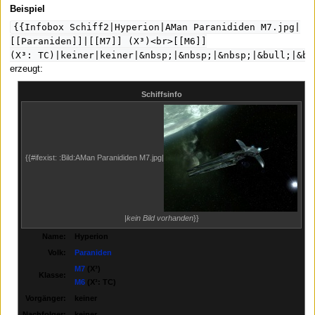
Beispiel
{{Infobox Schiff2|Hyperion|AMan Paranididen M7.jpg|
[[Paraniden]]|[[M7]] (X³)<br>[[M6]]
(X³: TC)|keiner|keiner|&nbsp;|&nbsp;|&nbsp;|&bull;|&bu
erzeugt:
Schiffsinfo
{{#ifexist: :Bild:AMan Paranididen M7.jpg|
|
kein Bild vorhanden
}}
Name:
Hyperion
Volk:
Paraniden
M7
(X³)
Klasse:
M6
(X³: TC)
Vorgänger:
keiner
Nachfolger:
keiner