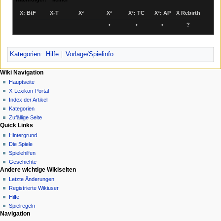
X: BtF
X‑T
X²
X³
X³: TC
X³: AP
X Rebirth
•
•
•
?
Kategorien
:
Hilfe
Vorlage/Spielinfo
N
Seitenaktionen
Meine Werkzeuge
Wiki Navigation
Vorlage
Anmelden
Hauptseite
a
Diskussion
X-Lexikon-Portal
v
Lesen
Index der Artikel
i
Quelltext
Kategorien
g
anzeigen
Zufällige Seite
Quick Links
Versionsgeschichte
a
Hintergrund
t
Die Spiele
i
Spielehilfen
o
Geschichte
n
Andere wichtige Wikiseiten
Letzte Änderungen
s
Registrierte Wikiuser
m
Hilfe
e
Spielregeln
n
Werkzeuge
Navigation