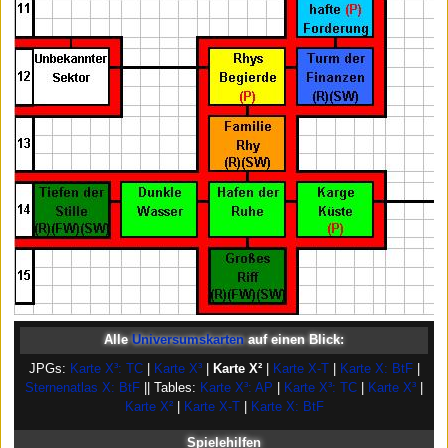
Alle
Universumskarten
auf einen Blick:
JPGs:
Karte X³: TC
|
Karte X³
|
Karte X²
|
Karte X-T
|
Karte X: BtF
|
Sternenatlas X: BtF
|| Tables:
Karte X³: AP
|
Karte X³: TC
|
Karte X³
|
Karte X²
|
Karte X-T
|
Karte X: BtF
Spielehilfen