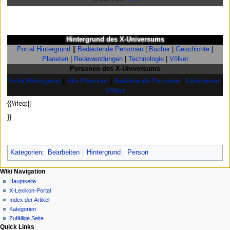
Hintergrund des X-Universums
Portal:Hintergrund
||
Bedeutende Personen
|
Bücher
|
Geschichte
|
Planeten
|
Redewendungen
|
Technologie
|
Völker
Personen des X-Universums
Portal:Hintergrund
||
Alle Personen
|
Bedeutende Personen
|
Lebewesen
|
Völker
{{#ifeq:||
}}
Kategorien
:
Bearbeiten
Hintergrund
Person
N
Seitenaktionen
Meine Werkzeuge
Wiki Navigation
Seite
Anmelden
Hauptseite
a
Diskussion
X-Lexikon-Portal
v
Lesen
Index der Artikel
i
Quelltext
Kategorien
g
anzeigen
Zufällige Seite
Quick Links
Versionsgeschichte
a