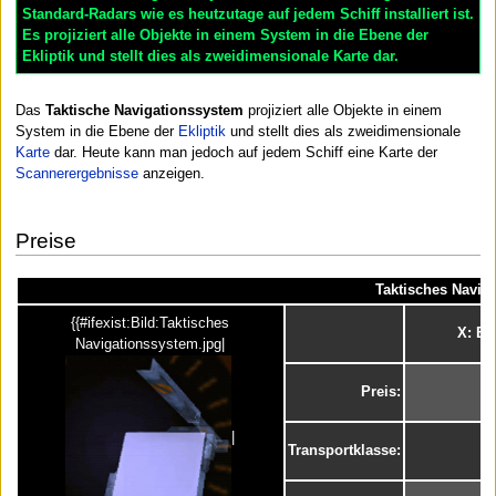
Standard-Radars wie es heutzutage auf jedem Schiff installiert ist.
Es projiziert alle Objekte in einem System in die Ebene der
Ekliptik und stellt dies als zweidimensionale Karte dar.
Das
Taktische Navigationssystem
projiziert alle Objekte in einem
System in die Ebene der
Ekliptik
und stellt dies als zweidimensionale
Karte
dar. Heute kann man jedoch auf jedem Schiff eine Karte der
Scannerergebnisse
anzeigen.
Preise
Taktisches Navig
{{#ifexist:Bild:Taktisches
X: Bt
Navigationssystem.jpg|
Preis:
1
|
Transportklasse: