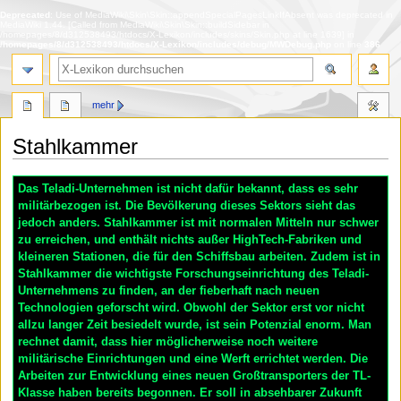
Deprecated
: Use of MediaWiki\Skin\Skin::appendSpecialPagesLinkIfAbsent was deprecated in
MediaWiki 1.44. [Called from MediaWiki\Skin\Skin::buildSidebar in
/homepages/8/d312538493/htdocs/X-Lexikon/includes/skins/Skin.php at line 1639] in
/homepages/8/d312538493/htdocs/X-Lexikon/includes/debug/MWDebug.php
on line
386
Suche
mehr
Stahlkammer
Zur
Zur
Das Teladi-Unternehmen ist nicht dafür bekannt, dass es sehr
Navigation
Suche
militärbezogen ist. Die Bevölkerung dieses Sektors sieht das
springen
springen
jedoch anders.
Stahlkammer
ist mit normalen Mitteln nur schwer
zu erreichen, und enthält nichts außer HighTech-Fabriken und
kleineren Stationen, die für den Schiffsbau arbeiten. Zudem ist in
Stahlkammer die wichtigste Forschungseinrichtung des Teladi-
Unternehmens zu finden, an der fieberhaft nach neuen
Technologien geforscht wird. Obwohl der Sektor erst vor nicht
allzu langer Zeit besiedelt wurde, ist sein Potenzial enorm. Man
rechnet damit, dass hier möglicherweise noch weitere
militärische Einrichtungen und eine Werft errichtet werden. Die
Arbeiten zur Entwicklung eines neuen Großtransporters der TL-
Klasse haben bereits begonnen. Er soll in absehbarer Zukunft