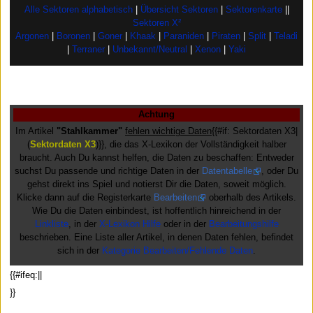
Alle Sektoren alphabetisch
|
Übersicht Sektoren
|
Sektorenkarte
||
Sektoren X²
Argonen
|
Boronen
|
Goner
|
Khaak
|
Paraniden
|
Piraten
|
Split
|
Teladi
|
Terraner
|
Unbekannt/Neutral
|
Xenon
|
Yaki
Achtung
Im Artikel
"Stahlkammer"
fehlen wichtige Daten
{{#if: Sektordaten X3|
(
Sektordaten X3
)}}, die das X-Lexikon der Vollständigkeit halber
braucht. Auch Du kannst helfen, die Daten zu beschaffen: Entweder
suchst Du passende und richtige Daten in der
Datentabelle
, oder Du
gehst direkt ins Spiel und notierst Dir die Daten, soweit möglich.
Klicke dann auf die Registerkarte
Bearbeiten
oberhalb des Artikels.
Wie Du die Daten einbindest, ist hoffentlich hinreichend in der
Linkliste
, in der
X-Lexikon Hilfe
oder in der
Bearbeitungshilfe
beschrieben. Eine Liste aller Artikel, in denen Daten fehlen, befindet
sich in der
Kategorie Bearbeiten/Fehlende Daten
.
{{#ifeq:||
}}