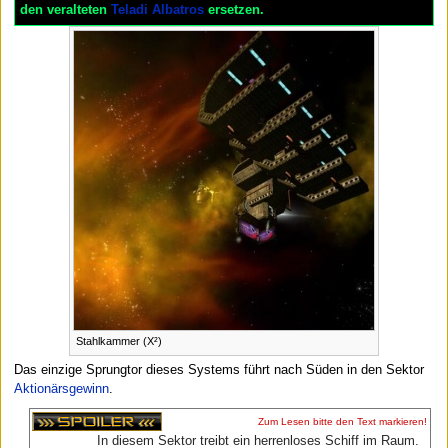
den veralteten
Teladi Albatros
ersetzen.
Stahlkammer (X²)
Das einzige Sprungtor dieses Systems führt nach Süden in den Sektor
Aktionärsgewinn
.
Zum Lesen bitte den Text markieren!
In diesem Sektor treibt ein herrenloses Schiff im Raum.