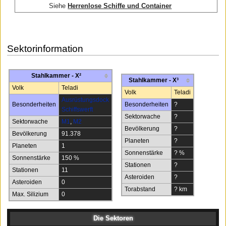
Siehe
Herrenlose Schiffe und Container
Sektorinformation
Stahlkammer - X²
Stahlkammer - X³
Volk
Teladi
Volk
Teladi
Ausrüstungsdock
Besonderheiten
Besonderheiten
?
Schiffswerft
Sektorwache
?
Sektorwache
M1
,
M2
Bevölkerung
?
Bevölkerung
91.378
Planeten
?
Planeten
1
Sonnenstärke
? %
Sonnenstärke
150 %
Stationen
?
Stationen
11
Asteroiden
?
Asteroiden
0
Torabstand
? km
Max. Silizium
0
Die Sektoren