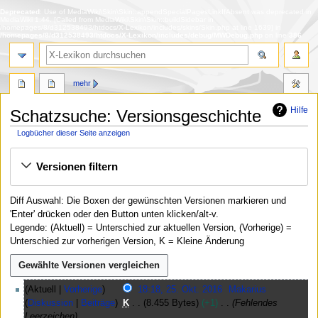
Deprecated
: Use of MediaWiki\Skin\Skin::appendSpecialPagesLinkIfAbsent was deprecated in
MediaWiki 1.44. [Called from MediaWiki\Skin\Skin::buildSidebar in
/homepages/8/d312538493/htdocs/X-Lexikon/includes/skins/Skin.php at line 1639] in
/homepages/8/d312538493/htdocs/X-Lexikon/includes/debug/MWDebug.php
on line
386
Suche
mehr
Hilfe
Schatzsuche: Versionsgeschichte
Logbücher dieser Seite anzeigen
Zur
Zur
Versionen filtern
Navigation
Suche
springen
springen
Diff Auswahl: Die Boxen der gewünschten Versionen markieren und
'Enter' drücken oder den Button unten klicken/alt-v.
Legende: (Aktuell) = Unterschied zur aktuellen Version, (Vorherige) =
Unterschied zur vorherigen Version, K = Kleine Änderung
2
Aktuell
Vorherige
18:18, 25. Okt. 2016
Makarius
5
Diskussion
Beiträge
K
8.455 Bytes
+1
Fehlendes
.
Leerzeichen