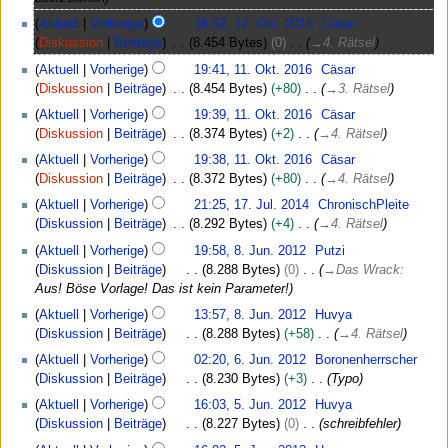
O
1
Aktuell
Vorherige
18:32, 12. Okt. 2016
Cäsar
k
2
Diskussion
Beiträge
8.454 Bytes
0
→
4. Rätsel
t
.
1
o
Aktuell
Vorherige
19:41, 11. Okt. 2016
Cäsar
O
1
b
Diskussion
Beiträge
8.454 Bytes
+80
→
3. Rätsel
k
.
e
t
Aktuell
Vorherige
19:39, 11. Okt. 2016
Cäsar
O
r
o
Diskussion
Beiträge
8.374 Bytes
+2
→
4. Rätsel
k
2
b
t
Aktuell
Vorherige
19:38, 11. Okt. 2016
Cäsar
0
e
o
Diskussion
Beiträge
8.372 Bytes
+80
→
4. Rätsel
1
r
b
1
6
Aktuell
Vorherige
21:25, 17. Jul. 2014
ChronischPleite
2
e
7
Diskussion
Beiträge
8.292 Bytes
+4
→
4. Rätsel
0
r
.
8
1
Aktuell
Vorherige
19:58, 8. Jun. 2012
Putzi
2
J
.
6
Diskussion
Beiträge
K
8.288 Bytes
0
→
Das Wrack
:
0
u
J
Aus! Böse Vorlage! Das ist kein Parameter!
1
l
u
6
i
Aktuell
Vorherige
13:57, 8. Jun. 2012
Huvya
n
2
Diskussion
Beiträge
K
8.288 Bytes
+58
→
4. Rätsel
i
0
6
2
Aktuell
Vorherige
02:20, 6. Jun. 2012
Boronenherrscher
1
.
0
Diskussion
Beiträge
K
8.230 Bytes
+3
Typo
4
J
1
5
Aktuell
Vorherige
16:03, 5. Jun. 2012
Huvya
u
2
.
Diskussion
Beiträge
K
8.227 Bytes
0
schreibfehler
n
J