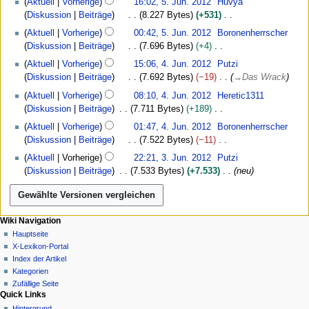
i
Aktuell
Vorherige
16:02, 5. Jun. 2012
Huvya
u
2
Diskussion
Beiträge
K
8.227 Bytes
+531
n
0
K
i
Aktuell
Vorherige
00:42, 5. Jun. 2012
Boronenherrscher
1
e
2
Diskussion
Beiträge
K
7.696 Bytes
+4
2
i
0
K
4
Aktuell
Vorherige
15:06, 4. Jun. 2012
Putzi
n
1
e
.
Diskussion
Beiträge
K
7.692 Bytes
−19
→
Das Wrack
e
2
i
J
B
Aktuell
Vorherige
08:10, 4. Jun. 2012
Heretic1311
n
u
e
Diskussion
Beiträge
7.711 Bytes
+189
e
n
a
K
B
i
Aktuell
Vorherige
01:47, 4. Jun. 2012
Boronenherrscher
r
e
e
2
Diskussion
Beiträge
K
7.522 Bytes
−11
b
i
a
0
K
3
Aktuell
Vorherige
22:21, 3. Jun. 2012
Putzi
e
n
r
1
e
.
Diskussion
Beiträge
7.533 Bytes
+7.533
neu
i
e
b
2
i
J
t
B
e
n
u
u
e
i
e
n
n
a
t
B
i
N
Seitenaktionen
Meine Werkzeuge
Wiki Navigation
g
r
u
e
2
Seite
Anmelden
Hauptseite
a
s
b
n
a
0
Diskussion
X-Lexikon-Portal
z
v
e
g
r
1
Lesen
Index der Artikel
u
i
i
s
b
2
Quelltext
Kategorien
s
t
g
z
anzeigen
e
Zufällige Seite
a
u
u
Quick Links
Versionsgeschichte
a
i
m
n
s
Hintergrund