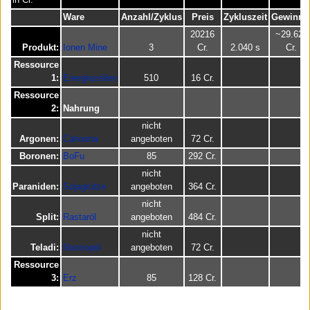
Ware
Anzahl/Zyklus
Preis
Zykluszeit
Gewinn/
20216
~29.626
Produkt:
Ionen Mine
3
Cr.
2.040 s
Cr.
Ressource
1:
Energiezellen
510
16 Cr.
Ressource
2:
Nahrung
nicht
Argonen:
Cahoona
angeboten
72 Cr.
Boronen:
BoFu
85
292 Cr.
nicht
Paraniden:
Sojagrütze
angeboten
364 Cr.
nicht
Split:
Rastaröl
angeboten
484 Cr.
nicht
Teladi:
Nostropöl
angeboten
72 Cr.
Ressource
3:
Erz
85
128 Cr.