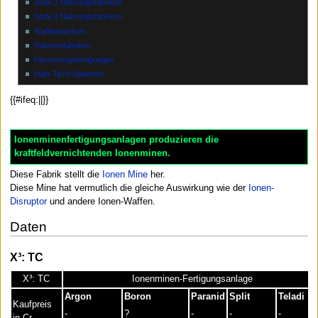
Stufe 1 Nahrungsfabriken
Stufe 2 Nahrungsfabriken
Waffenfabriken
Raketenfabriken
Panzerungsfertigungen
High-Tech-Stationen
{{#ifeq:||}}
Ionenminenfertigungsanlagen produzieren die
kraftfeldvernichtenden Ionenminen.
Diese Fabrik stellt die
Ionen Mine
her.
Diese Mine hat vermutlich die gleiche Auswirkung wie der
Ionen-
Disruptor
und andere Ionen-Waffen.
Daten
X³: TC
X³: TC
Ionenminen-Fertigungsanlage
Argon
Boron
Paranid
Split
Teladi
Kaufpreis
-
?
-
-
-
in Cr.