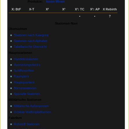
Produkte:
Ionen Minen
X: BtF
X‑T
X²
X³
X³: TC
X³: AP
X Rebirth
•
•
?
Stationen-Navi
Übersichten
Stationen nach Kategorie
Stationen nach Alphabet
Tabellarische Übersicht
Hauptstationen
Handelsstationen
Ausrüstungsdocks
Schiffswerften
Raumpiers
Hauptquartiere
Börsenstationen
Spezielle Stationen
Militärische Stationen
Militärische Außenposten
Orbitale Waffenplattformen
Fabriken
Rohstoff Stationen