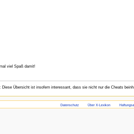
 mal viel Spaß damit!
: Diese Übersicht ist insofern interessant, dass sie nicht nur die Cheats bein
gust 2011 um 00:28 Uhr bearbeitet.
Datenschutz
Über X-Lexikon
Haftungs