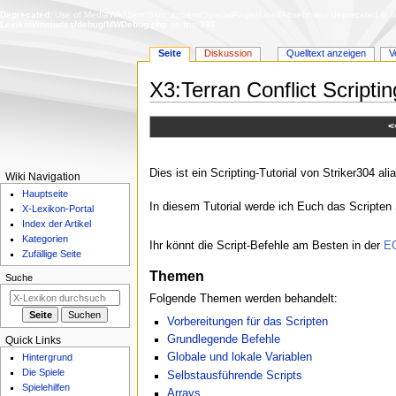
Deprecated
: Use of MediaWiki\Skin\Skin::appendSpecialPagesLinkIfAbsent was deprecated in Me
Lexikon/includes/debug/MWDebug.php
on line
386
Seite
Diskussion
Quelltext anzeigen
V
X3:Terran Conflict Scriptin
Zur
Zur
<
Navigation
Suche
springen
springen
Dies ist ein Scripting-Tutorial von Striker304 alia
N
Wiki Navigation
Hauptseite
a
In diesem Tutorial werde ich Euch das Scripten 
X-Lexikon-Portal
v
Index der Artikel
i
Kategorien
Ihr könnt die Script-Befehle am Besten in der
EG
g
Zufällige Seite
a
Themen
Suche
t
Folgende Themen werden behandelt:
i
Vorbereitungen für das Scripten
o
Grundlegende Befehle
Quick Links
n
Globale und lokale Variablen
Hintergrund
s
Die Spiele
Selbstausführende Scripts
Spielehilfen
m
Arrays