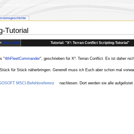
diaWiki 1.44. [Called from MediaWiki\Skin\Skin::buildSidebar in /homepages/8/d312538493/htdoc
ersionsgeschichte
g-Tutorial
<
Übersicht
Tutorial: "
X³: Terran Conflict Scripting-Tutorial
"
s "
4thFleetCommander
", geschrieben für X³: Terran Conflict. Es ist daher n
Stück für Stück näherbringen. Generell muss ich Euch aber schon mal vorwarne
OSOFT MSCI-Befehlsreferenz
nachlesen. Dort werden sie alle aufgelistet 