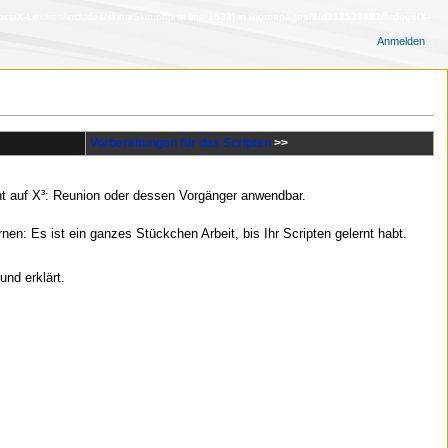
s/X-Lexikon/includes/skins/Skin.php at line 1639] in
/homepages/8/d312538493/htdocs/X-
Anmelden
Vorbereitungen für das Scripten
>>
icht auf X³: Reunion oder dessen Vorgänger anwendbar.
n: Es ist ein ganzes Stückchen Arbeit, bis Ihr Scripten gelernt habt.
und erklärt.