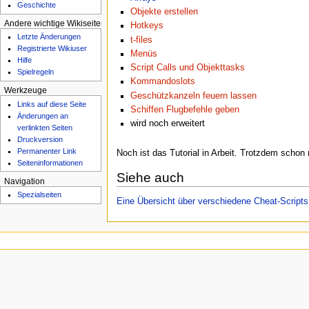
Geschichte
e
Objekte erstellen
Andere wichtige Wikiseiten
n
Hotkeys
Letzte Änderungen
t-files
ü
Registrierte Wikiuser
Menüs
Hilfe
Script Calls und Objekttasks
Spielregeln
Kommandoslots
Werkzeuge
Geschützkanzeln feuern lassen
Links auf diese Seite
Schiffen Flugbefehle geben
Änderungen an
wird noch erweitert
verlinkten Seiten
Druckversion
Permanenter Link
Noch ist das Tutorial in Arbeit. Trotzdem schon
Seiten­­informationen
Siehe auch
Navigation
Spezialseiten
Eine Übersicht über verschiedene Cheat-Scripts
Diese Seite wurde zuletzt am 20. Au