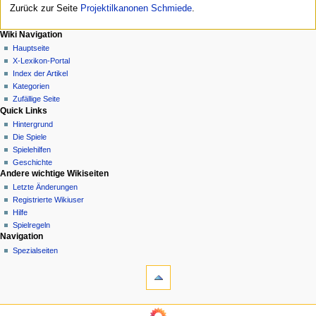
Zurück zur Seite
Projektilkanonen Schmiede
.
N
Seitenaktionen
Meine Werkzeuge
Wiki Navigation
Seite
Anmelden
Hauptseite
a
Diskussion
X-Lexikon-Portal
v
Lesen
Index der Artikel
i
Quelltext
Kategorien
g
anzeigen
Zufällige Seite
Quick Links
Versionsgeschichte
a
Hintergrund
t
Die Spiele
i
Spielehilfen
o
Geschichte
n
Andere wichtige Wikiseiten
Letzte Änderungen
s
Registrierte Wikiuser
m
Hilfe
e
Spielregeln
n
Werkzeuge
Navigation
Links
Spezialseiten
ü
auf
diese
Seite
Änderungen
Wiki Navigation
an