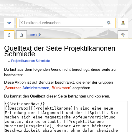
Deprecated
: Use of MediaWiki\Skin\Skin::appendSpecialPagesLinkIfAbsent was deprecated in
MediaWiki 1.44. [Called from MediaWiki\Skin\Skin::buildSidebar in
/homepages/8/d312538493/htdocs/X-Lexikon/includes/skins/Skin.php at line 1639] in
/homepages/8/d312538493/htdocs/X-Lexikon/includes/debug/MWDebug.php
on line
386
Suche
mehr
Quelltext der Seite Projektilkanonen
Schmiede
←
Projektilkanonen Schmiede
Zur
Zur
Du bist aus dem folgenden Grund nicht berechtigt, diese Seite zu
Navigation
Suche
bearbeiten:
springen
springen
Diese Aktion ist auf Benutzer beschränkt, die einer der Gruppen
„
Benutzer
,
Administratoren
,
Bürokraten
“ angehören.
Du kannst den Quelltext dieser Seite betrachten und kopieren.