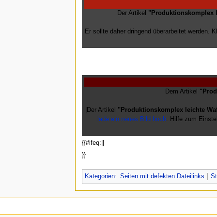
Der Artikel
"Produktionskomplex l
Er sollte daher dringend überarbeitet werden. K
Dem Artikel
"Prod
|Der Artikel
"Produktionskomplex leichte Wa
lade ein neues Bild hoch
. Hilfe zum Einste
{{#ifeq:||
}}
Kategorien
:
Seiten mit defekten Dateilinks
St
Diese Seite wurde zuletz