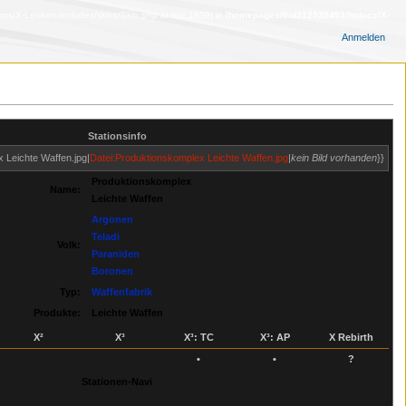
s/X-Lexikon/includes/skins/Skin.php at line 1639] in
/homepages/8/d312538493/htdocs/X-
Anmelden
Stationsinfo
x Leichte Waffen.jpg|
Datei:Produktionskomplex Leichte Waffen.jpg
|
kein Bild vorhanden
}}
Produktionskomplex
Name:
Leichte Waffen
Argonen
Teladi
Volk:
Paraniden
Boronen
Typ:
Waffenfabrik
Produkte:
Leichte Waffen
X²
X³
X³: TC
X³: AP
X Rebirth
•
•
?
Stationen-Navi