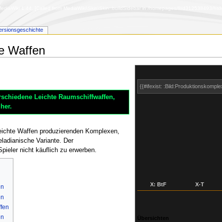
diaWiki 1.44. [Called from MediaWiki\Skin\Skin::buildSidebar in /homepages/8/d312538493/htdoc
ersionsgeschichte
te Waffen
{{#ifexist: :Bild:Produktionskomple
rschiedene Leichte Raumschiffwaffen,
her.
leichte Waffen produzierenden Komplexen,
eladianische Variante. Der
pieler nicht käuflich zu erwerben.
X: BtF
X‑T
en
en
ffen
en
Übersichten