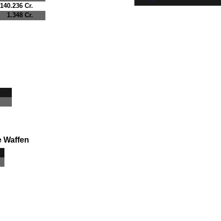
140.236 Cr.
1.348 Cr.
e Waffen