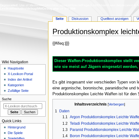
Deprecated
: Use of MediaWiki\Skin\Skin::appendSpecialPagesLinkIfAbsent was deprecated in Me
Lexikon/includes/debug/MWDebug.php
on line
386
Seite
Diskussion
Quelltext anzeigen
V
Produktionskomplex leich
Zur
Zur
{{#ifeq:||}}
Navigation
Suche
springen
springen
Dieser Waffen-Produktionskomplex stellt ve
N
Wiki Navigation
wie sie meist auf Jägern eingesetzt werden, 
a
Hauptseite
X-Lexikon-Portal
v
Index der Artikel
Es gibt insgesamt vier verschieden Typen von 
i
Kategorien
eine argonische, boronische, paranidische und t
g
Zufällige Seite
Produktionskomplex Leichte Waffen ist für den S
a
Suche
t
Inhaltsverzeichnis
i
1
Daten
o
1.1
Argon Produktionskomplex Leichte Waff
Quick Links
n
1.2
Teladi Produktionskomplex Leichte Waff
Hintergrund
1.3
Paranid Produktionskomplex Leichte Wa
s
Die Spiele
1.4
Boron Produktionskomplex Leichte Waff
m
Spielehilfen