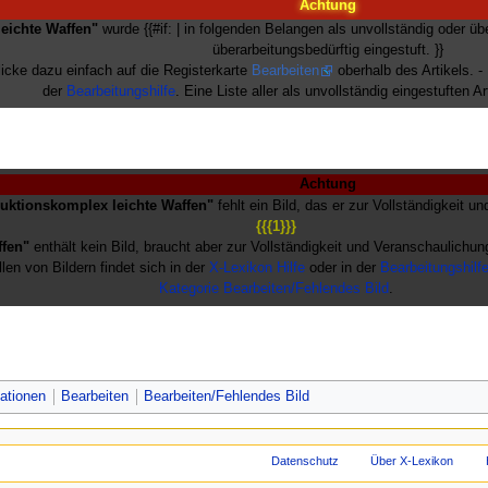
Achtung
eichte Waffen"
wurde {{#if: | in folgenden Belangen als unvollständig oder üb
überarbeitungsbedürftig eingestuft. }}
licke dazu einfach auf die Registerkarte
Bearbeiten
oberhalb des Artikels. -
der
Bearbeitungshilfe
. Eine Liste aller als unvollständig eingestuften Ar
Achtung
uktionskomplex leichte Waffen"
fehlt ein Bild, das er zur Vollständigkeit 
{{{1}}}
ffen"
enthält kein Bild, braucht aber zur Vollständigkeit und Veranschaulichun
llen von Bildern findet sich in der
X-Lexikon Hilfe
oder in der
Bearbeitungshilf
Kategorie Bearbeiten/Fehlendes Bild
.
ationen
Bearbeiten
Bearbeiten/Fehlendes Bild
t am 19. März 2012 um 22:39 Uhr bearbeitet.
Datenschutz
Über X-Lexikon