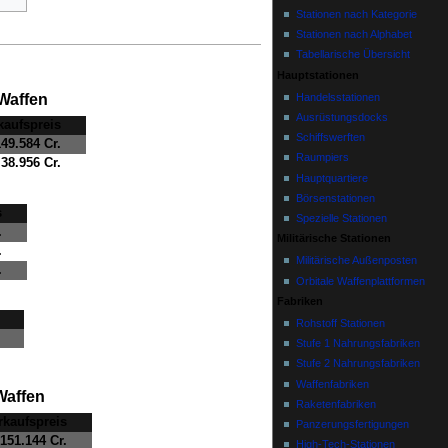
Stationen nach Kategorie
Stationen nach Alphabet
Tabellarische Übersicht
Hauptstationen
Waffen
Handelsstationen
Ausrüstungsdocks
kaufspreis
Schiffswerften
49.584 Cr.
Raumpiers
38.956 Cr.
Hauptquartiere
Börsenstationen
s
Spezielle Stationen
.
Militärische Stationen
.
Militärische Außenposten
.
Orbitale Waffenplattformen
Fabriken
Rohstoff Stationen
Stufe 1 Nahrungsfabriken
Stufe 2 Nahrungsfabriken
Waffenfabriken
Waffen
Raketenfabriken
rkaufspreis
Panzerungsfertigungen
151.144 Cr.
High-Tech-Stationen