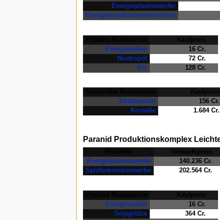
Energieplasmawerfer
Energiepulskanonenmunition
Primäre Ressourcen
Kaufpreis
Energiezellen
16 Cr.
Nostropöl
72 Cr.
Erz
128 Cr.
Sekundäre Ressourcen
Kaufpreis
Teladianium
156 Cr.
Kristalle
1.684 Cr.
Paranid Produktionskomplex Leicht
Produkte
Verkaufspreis
Energieplasmawerfer
140.236 Cr.
Splitterbombenwerfer
202.564 Cr.
Primäre Ressourcen
Kaufpreis
Energiezellen
16 Cr.
Sojagrütze
364 Cr.