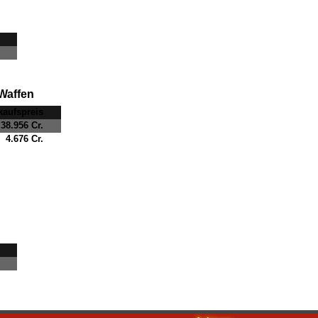
Waffen
kaufspreis
38.956 Cr.
4.676 Cr.