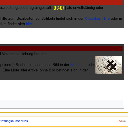
erarbeitungsbedürftig eingestuft:
{{{1}}}
| als unvollständig oder
 Hilfe zum Bearbeiten von Artikeln findet sich in der
X-Lexikon Hilfe
oder in
tikel findet sich
hier
.
und Veranschaulichung braucht:
g eines.}} Suche ein passendes Bild in der
Bilderliste
oder
e
. Eine Liste aller Artikel ohne Bild befindet sich in der
Haftungsausschluss