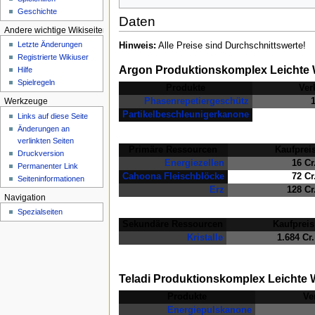
e
Geschichte
Daten
n
Andere wichtige Wikiseiten
ü
Letzte Änderungen
Hinweis:
Alle Preise sind Durchschnittswerte!
Registrierte Wikiuser
Argon Produktionskomplex Leichte 
Hilfe
Spielregeln
Produkte
Ver
Phasenrepetiergeschütz
1
Werkzeuge
Partikelbeschleunigerkanone
Links auf diese Seite
Änderungen an
verlinkten Seiten
Primäre Ressourcen
Kaufprei
Druckversion
Energiezellen
16 Cr
Permanenter Link
Cahoona Fleischblöcke
72 Cr
Seiten­­informationen
Erz
128 Cr
Navigation
Spezialseiten
Sekundäre Ressourcen
Kaufpreis
Kristalle
1.684 Cr.
Teladi Produktionskomplex Leichte 
Produkte
Ve
Energiepulskanone