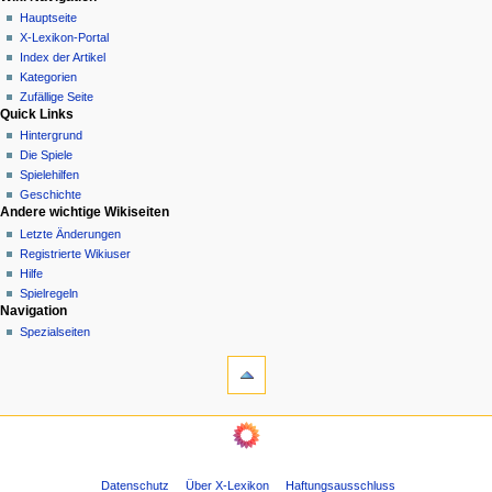
Kategorie
Anmelden
Hauptseite
a
Diskussion
X-Lexikon-Portal
v
Lesen
Index der Artikel
i
Quelltext
Kategorien
g
anzeigen
Zufällige Seite
Quick Links
Versionsgeschichte
a
Hintergrund
t
Die Spiele
i
Spielehilfen
o
Geschichte
n
Andere wichtige Wikiseiten
Letzte Änderungen
s
Registrierte Wikiuser
m
Hilfe
e
Spielregeln
n
Werkzeuge
Navigation
Links
Spezialseiten
ü
auf
diese
Seite
Änderungen
Wiki Navigation
an
Hauptseite
verlinkten
X-
Seiten
Diese Seite wurde zuletzt am 6. August 2011 um 03:12 Uhr bearbeitet.
Lexikon-
Druckversion
Datenschutz
Über X-Lexikon
Haftungsausschluss