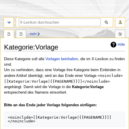
Deprecated
: Use of MediaWiki\Skin\Skin::appendSpecialPagesLinkIfAbsent was deprecated in
MediaWiki 1.44. [Called from MediaWiki\Skin\Skin::buildSidebar in
/homepages/8/d312538493/htdocs/X-Lexikon/includes/skins/Skin.php at line 1639] in
/homepages/8/d312538493/htdocs/X-Lexikon/includes/debug/MWDebug.php
on line
386
Suche
mehr
Hilfe
Kategorie
:
Vorlage
Zur
Zur
Diese Kategorie soll alle
Vorlagen beinhalten
, die im X-Lexikon zu finden
Navigation
Suche
sind.
springen
springen
Um zu verhindern, dass eine Vorlage ihre Kategorie beim Einbinden in
<noinclude>
andere Artikel überträgt, wird an das Ende einer Vorlage
[[Kategorie:Vorlage|{{PAGENAME}}]]</noinclude>
angehängt. Damit wird die Vorlage in die
Kategorie:Vorlage
entsprechend des Namens einsortiert.
Bitte an das Ende jeder Vorlage folgendes einfügen:
<noinclude>[[Kategorie:Vorlage|{{PAGENAME}}]]
</noinclude>