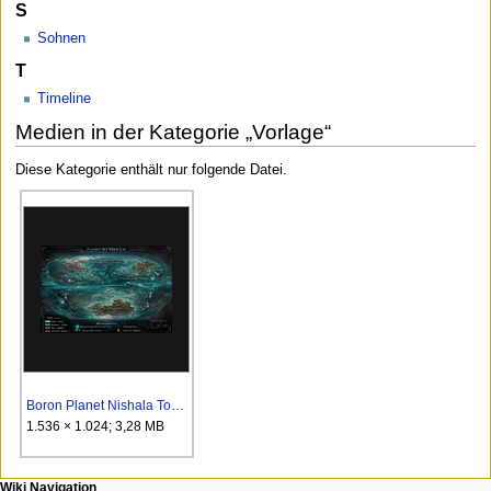
S
Sohnen
T
Timeline
Medien in der Kategorie „Vorlage“
Diese Kategorie enthält nur folgende Datei.
Boron Planet Nishala Topografie.png
1.536 × 1.024; 3,28 MB
N
Seitenaktionen
Meine Werkzeuge
Wiki Navigation