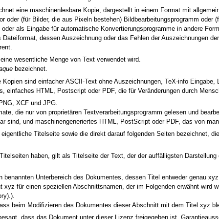
et eine maschinenlesbare Kopie, dargestellt in einem Format mit allgemein 
or oder (für Bilder, die aus Pixeln bestehen) Bildbearbeitungsprogramm oder
, oder als Eingabe für automatische Konvertierungsprogramme in andere Forma
s Dateiformat, dessen Auszeichnung oder das Fehlen der Auszeichnungen dera
rent.
ür eine wesentliche Menge von Text verwendet wird.
aque
bezeichnet.
te Kopien sind einfacher ASCII-Text ohne Auszeichnungen, TeX-info Eingab
mes, einfaches HTML, Postscript oder PDF, die für Veränderungen durch Mensc
a. PNG, XCF und JPG.
ate, die nur von proprietären Textverarbeitungsprogramm gelesen und bear
gbar sind, und maschinengeneriertes HTML, PostScript oder PDF, das von m
igentliche Titelseite sowie die direkt darauf folgenden Seiten bezeichnet, die 
itelseiten haben, gilt als Titelseite der Text, der der auffälligsten Darstellu
n benannten Unterbereich des Dokumentes, dessen Titel entweder genau xyz is
eht xyz für einen speziellen Abschnittsnamen, der im Folgenden erwähnt wir
y).).
ss beim Modifizieren des Dokumentes dieser Abschnitt mit dem Titel xyz bleibt
 besagt, dass das Dokument unter dieser Lizenz freigegeben ist, Garantieaus