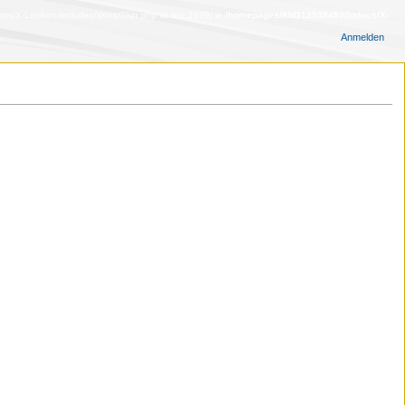
s/X-Lexikon/includes/skins/Skin.php at line 1639] in
/homepages/8/d312538493/htdocs/X-
Anmelden