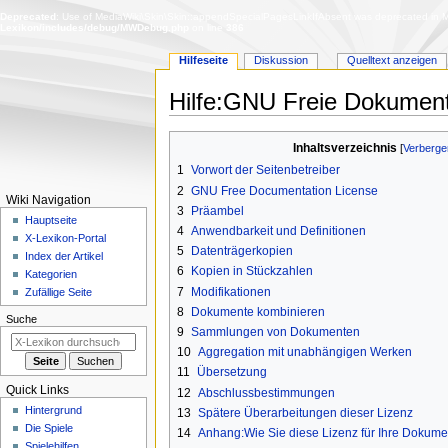
Deprecated
: Use of MediaWiki\Skin\Skin::appendSpecialPagesLinkIfAbsent was deprecated in Me
Lexikon/includes/debug/MWDebug.php
on line
386
Hilfeseite
Diskussion
Quelltext anzeigen
Hilfe
:
GNU Freie Dokumenta
Zur
Zur
Inhaltsverzeichnis
Navigation
Suche
1
Vorwort der Seitenbetreiber
springen
springen
2
GNU Free Documentation License
N
Wiki Navigation
3
Präambel
a
Hauptseite
4
Anwendbarkeit und Definitionen
X-Lexikon-Portal
v
5
Datenträgerkopien
Index der Artikel
i
6
Kopien in Stückzahlen
Kategorien
g
7
Modifikationen
Zufällige Seite
a
8
Dokumente kombinieren
Suche
t
9
Sammlungen von Dokumenten
10
Aggregation mit unabhängigen Werken
i
11
Übersetzung
o
Quick Links
12
Abschlussbestimmungen
n
Hintergrund
13
Spätere Überarbeitungen dieser Lizenz
s
Die Spiele
14
Anhang:Wie Sie diese Lizenz für Ihre Dokum
m
Spielehilfen