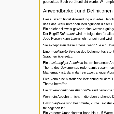
gedrucktes Buch veröffentlicht wurde. Wir empfeh
Anwendbarkeit und Definitionen
Diese Lizenz findet Anwendung auf jedes Handb
dass das Werk unter den Bedingungen dieser Liz
Ein solcher Hinweis gewährt eine weltweit gültig
Der Begriff
Dokument
wird im folgenden für all
Jede Person kann Lizenznehmer sein und wird 
Sie akzeptieren diese Lizenz, wenn Sie ein Dok
Eine
modifizierte Version
des Dokumentes steht f
Sprachen übersetzt.
Ein
zweitrangiger Abschnitt
ist ein benannter An
Thema des Dokumentes (oder damit zusammenhäng
Mathematik ist, dann darf ein zweitrangiger Absc
Dies kann eine historische Beziehung zu dem The
Thema betreffen.
Die
unveränderlichen Abschnitte
sind benannte z
Wenn ein Abschnitt nicht in die oben stehende D
Umschlagtexte
sind bestimmte, kurze Textstück
freigegeben ist.
Ein vorderer Umschlagtext kann bis zu 5 Worte e