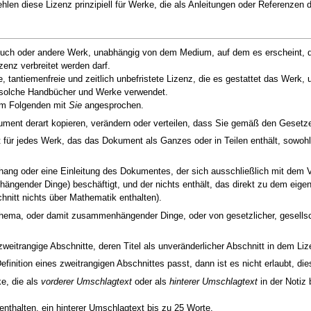
len diese Lizenz prinzipiell für Werke, die als Anleitungen oder Referenzen d
uch oder andere Werk, unabhängig von dem Medium, auf dem es erscheint, da
enz verbreitet werden darf.
e, tantiemenfreie und zeitlich unbefristete Lizenz, die es gestattet das Werk,
e solche Handbücher und Werke verwendet.
im Folgenden mit
Sie
angesprochen.
ument derart kopieren, verändern oder verteilen, dass Sie gemäß den Gesetz
ür jedes Werk, das das Dokument als Ganzes oder in Teilen enthält, sowohl 
hang oder eine Einleitung des Dokumentes, der sich ausschließlich mit dem 
ender Dinge) beschäftigt, und der nichts enthält, das direkt zu dem eige
hnitt nichts über Mathematik enthalten).
ma, oder damit zusammenhängender Dinge, oder von gesetzlicher, gesellschaft
weitrangige Abschnitte, deren Titel als unveränderlicher Abschnitt in dem Liz
efinition eines zweitrangigen Abschnittes passt, dann ist es nicht erlaubt, d
e, die als
vorderer Umschlagtext
oder als
hinterer Umschlagtext
in der Notiz
nthalten, ein hinterer Umschlagtext bis zu 25 Worte.