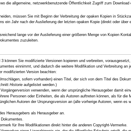
 die allgemeine, netzwerkbenutzende Öffentlichkeit Zugriff zum Download ei
scheiden, müssen Sie mit Beginn der Verbreitung der opaken Kopien in Stückz
ns ein Jahr nach der Auslieferung der letzten opaken Kopie (direkt oder über 
 ausreichend lange vor der Auslieferung einer größeren Menge von Kopien Kon
 Dokumentes zuzuleiten.
 3 können Sie modifizierte Versionen kopieren und verbreiten, vorausgesetzt,
kumentes einnimmt, und dadurch die weitere Modifikation und Verbreitung an j
r modifizierten Version beachten:
 Umschlägen, sofern vorhanden) einen Titel, der sich von dem Titel des Doku
chnitt
Historie
aufgelistet werden.)
r Vorgängerversion verwenden, wenn der ursprüngliche Herausgeber damit einv
hrere Personen oder Einheiten, die als Autoren auftreten können, als für die M
glichen Autoren der Ursprungsversion an (alle vorherige Autoren, wenn es wen
 des Herausgebers als Herausgeber an.
es Dokumentes.
merk für Ihre Modifikationen direkt hinter die anderen Copyright-Vermerke.