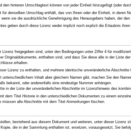
nd den hinteren Umschlagtext können von jeder Einheit hinzugefügt (oder dur
r denselben Umschlag enthält, das von Ihnen oder der Einheit, in deren Name
, wenn sie die ausdrückliche Genehmigung des Herausgebers haben, der den f
es geben durch diese Lizenz weder implizit noch explizit die Erlaubnis ihre
Lizenz freigegeben sind, unter den Bedingungen unter Ziffer 4 für modifizier
ler Originaldokumente, enthalten sind, und dass Sie diese alle in der Liste 
hlüsse erhalten.
eser Lizenz zu enthalten, und mehrere identische unveränderliche Abschnitte 
t unterschiedlichem Inhalt aber gleichem Namen gibt, machen Sie den Namen
alls bekannt, oder anderenfalls eine eindeutige Nummer anhängen.
tte in der Liste der unveränderlichen Abschnitte im Lizenzhinweis des kombin
mit dem Titel
Historie
in den unterschiedlichen Dokumenten zu einem einzeln
ie müssen alle Abschnitte mit dem Titel
Anmerkungen
löschen.
llen, bestehend aus diesem Dokument und weiteren, unter dieser Lizenz st
pie, die in der Sammlung enthalten ist, ersetzen, vorausgesetzt, Sie befolg