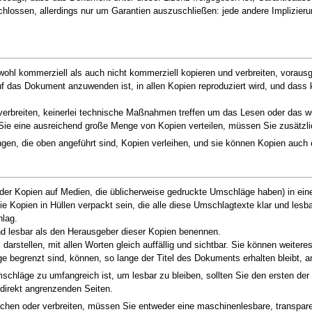
chlossen, allerdings nur um Garantien auszuschließen: jede andere Implizier
l kommerziell als auch nicht kommerziell kopieren und verbreiten, vorausge
f das Dokument anzuwenden ist, in allen Kopien reproduziert wird, und dass 
r verbreiten, keinerlei technische Maßnahmen treffen um das Lesen oder das w
Sie eine ausreichend große Menge von Kopien verteilen, müssen Sie zusätzli
n, die oben angeführt sind, Kopien verleihen, und sie können Kopien auch ö
r Kopien auf Medien, die üblicherweise gedruckte Umschläge haben) in einer
Kopien in Hüllen verpackt sein, die alle diese Umschlagtexte klar und lesb
lag.
 lesbar als den Herausgeber dieser Kopien benennen.
rstellen, mit allen Worten gleich auffällig und sichtbar. Sie können weiter
 begrenzt sind, können, so lange der Titel des Dokuments erhalten bleibt, 
chläge zu umfangreich ist, um lesbar zu bleiben, sollten Sie den ersten der
 direkt angrenzenden Seiten.
chen oder verbreiten, müssen Sie entweder eine maschinenlesbare, transpare