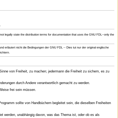
e
ot legally state the distribution terms for documentation that uses the GNU FDL--only the
nd erläutert nicht die Bedingungen der GNU FDL -- Dies tut nur der original englische
ichtern.
inne von Freiheit, zu machen; jedermann die Freiheit zu sichern, es zu
 Änderungen durch Andere verantwortlich gemacht zu werden.
 Weise frei sein müssen.
Programm sollte von Handbüchern begleitet sein, die dieselben Freiheiten
ndet werden, unabhängig davon, was das Thema ist, oder ob es als