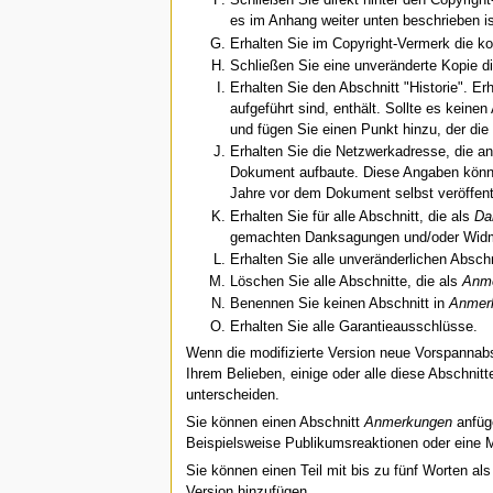
Schließen Sie direkt hinter den Copyright
es im Anhang weiter unten beschrieben is
Erhalten Sie im Copyright-Vermerk die k
Schließen Sie eine unveränderte Kopie di
Erhalten Sie den Abschnitt "Historie". Er
aufgeführt sind, enthält. Sollte es keine
und fügen Sie einen Punkt hinzu, der die 
Erhalten Sie die Netzwerkadresse, die 
Dokument aufbaute. Diese Angaben könne
Jahre vor dem Dokument selbst veröffentli
Erhalten Sie für alle Abschnitt, die als
Da
gemachten Danksagungen und/oder Widm
Erhalten Sie alle unveränderlichen Abschn
Löschen Sie alle Abschnitte, die als
Anm
Benennen Sie keinen Abschnitt in
Anmer
Erhalten Sie alle Garantieausschlüsse.
Wenn die modifizierte Version neue Vorspannabs
Ihrem Belieben, einige oder alle diese Abschnit
unterscheiden.
Sie können einen Abschnitt
Anmerkungen
anfüge
Beispielsweise Publikumsreaktionen oder eine Mi
Sie können einen Teil mit bis zu fünf Worten a
Version hinzufügen.