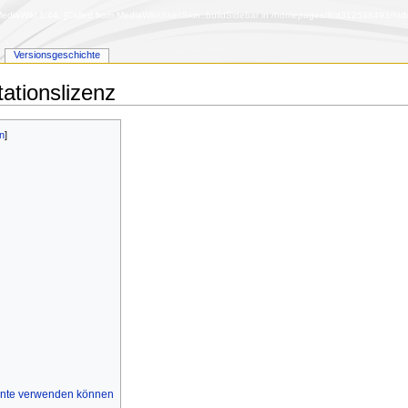
diaWiki 1.44. [Called from MediaWiki\Skin\Skin::buildSidebar in /homepages/8/d312538493/htdoc
Versionsgeschichte
tionslizenz
ente verwenden können