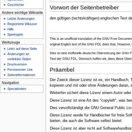
e
Geschichte
Vorwort der Seitenbetreiber
n
Andere wichtige Wikiseiten
ü
den gültigen (rechtskräftigen) englischen Text d
Letzte Änderungen
Registrierte Wikiuser
Hilfe
Spielregeln
This is an unofficial translation of the GNU Free Documen
Werkzeuge
original English text of the GNU FDL does that. However,
Links auf diese Seite
Dies ist eine inoffizielle deutsche Übersetzung der
GNU Fr
Änderungen an
Text der GNU FDL. Dennoch hoffen wir, dass diese Übers
verlinkten Seiten
Druckversion
Präambel
Permanenter Link
Seiten­­informationen
Der Zweck dieser Lizenz ist es, ein Handbuch, 
Navigation
kopieren und mit oder ohne Änderungen daran, s
Spezialseiten
Weiterhin sichert diese Lizenz einem Autor oder
Diese Lizenz ist eine Art des "copyleft", was b
Dies vervollständigt die GNU General Public Lice
Diese Lizenz wurde für Handbücher für freie Sof
bieten, die auch die Software selbst bietet.
Diese Lizenz ist aber nicht auf Softwarehandbü