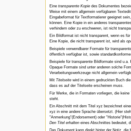
Eine
transparente Kopie
des Dokumentes bezeichn
Weise mit einem allgemein verfügbaren Textedit
Eingabeformat für Textformatierer geeignet sein
können. Eine Kopie in ein anderes transparente
verhindern oder zu erschweren, ist nicht transpa
Ein Bildformat ist nicht transparent, wenn es f
Eine Kopie, die nicht transparent ist, wird als
op
Beispiele verwendbarer Formate für transparen
öffentlich verfügbar ist, sowie standardkonfor
Beispiele für transparente Bildformate sind u.
Opaque Formate sind unter anderen solche Form
Verarbeitungswerkzeuge nicht allgemein verfü
Mit
Titelseite
wird in einem gedruckten Buch die e
dass es auf der Titelseite erscheinen muss.
Für Werke, die in Formaten vorliegen, die keine T
steht.
Ein Abschnitt mit dem Titel xyz bezeichnet eine
xyz in eine andere Sprache übersetzt. (Hier st
"Anmerkung"(Endorsement) oder "Historie"(Histor
Den Titel erhalten
eines Abschnittes bedeutet, da
Das Dokument kann direkt hinter der Notiz, die