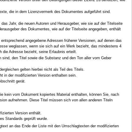
 modifizierte Version unter den Bedingungen dieser Lizenz zu benutzen, wie
texte, die in dem Lizenzvermerk des Dokumentes aufgeführt sind.
, das Jahr, die neuen Autoren und Herausgeber, wie sie auf der Titelseite
nd Herausgeber des Dokumentes, wie auf der Titelseite angegeben, enthält
e entsprechend angegebene Adressen früherer Versionen, auf denen das
esse weglassen, wenn sie sich auf ein Werk bezieht, das mindestens 4
die Adresse bezieht, seine Erlaubnis erteilt.
n sind, den Titel sowie die Substanz und den Ton aller vom Geber
gleichen gelten hierbei nicht als Teil des Titels.
t in der modifizierten Version enthalten sein.
bschnitt gerät.
die kein vom Dokument kopiertes Material enthalten, können Sie, nach
ersion aufnehmen. Diese Titel müssen sich von allen anderen Titeln
izierten Version enthält.
nes Standards geprüft wurde.
gtext an das Ende der Liste mit den Umschlagtexten der modifizierten