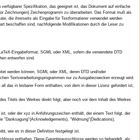
verfügbarer Spezifikation, das geeignet ist, das Dokument auf einfache
 (für Zeichnungen) Zeichenprogramm zu überarbeiten. Das Format muß als
te, die ihrerseits als Eingabe für Textformatierer verwendet werden
rt beschaffen sind, nachfolgende Modifikationen durch die Leser zu
e, LaTeX-Eingabeformat, SGML oder XML, sofern die verwendete DTD
hen entworfen sind.
beitet werden können, SGML oder XML, deren DTD und/oder
anchen Textverarbeitungsprogrammen nur zu Ausgabezwecken erzeugt wird.
all das in lesbarer Form enthalten, von dem in dieser Lizenz gefordert ist,
ng des Titels des Werkes direkt folgt, aber noch vor dem Inhalt des Werkes
t, oder der xyz in Anführungszeichen enthält, der einem Text folgt, der
d wie "Danksagung"(Acknowledgements), "Widmung"(Dedications),
, wie es in dieser Definition festgelegt ist.
schlüsse enthalten. Diese Garantieausschlüsse werden so behandelt, als