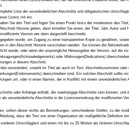
-Vermerken einen Lizenzhinweis ein, der die öffentliche Erlaubnis erteilt, die
t.
omplette Liste der unveränderlichen Abschnitte und obligatorischen Umschlag
eser Lizenz mit ein.
halten Sie den Titel und fügen Sie einen Punkt hinzu der mindestens den Titel
n Abschnitt Historie geben, dann erstellen Sie einen, der Titel, Jahr, Autor u
modifizierte Version wie oben dargestellt beschreibt.
angegeben wurde, um Zugang zu einer transparenten Kopie zu gewähren, sowi
n in den Abschnitt Historie verschoben werden. Sie können die Netzwerkadr
cht wurde, oder wenn der ursprüngliche Herausgeber der Version, auf die sich 
nksagungen
(Acknowledgements) oder
Widmungen
(Dedications) überschriebe
ungen in diesem Abschnitt.
itte unverändert, sowohl im Titel als auch im Text. Abschnittsnummern oder der
erkungen
(Endorsements) überschrieben sind. Ein solchen Abschnitt sollte nich
kungen
um, oder in einen Namen, der in Konflikt mit einem unveränderlichen A
chnitte oder Anhänge enthält, die zweitrangige Abschnitte sein können, und 
te als unveränderliche Abschnitte in die Lizenzanmerkung der modifizierten V
n, sofern dieser nichts als Bemerkungen, verschiedener Stellen, zu der modif
tteilung, dass der Text von einer Organisation als maßgebliche Definition ei
ls vorderen Umschlagtext und einen mit bis zu 25 Worten als hinteren Umschla