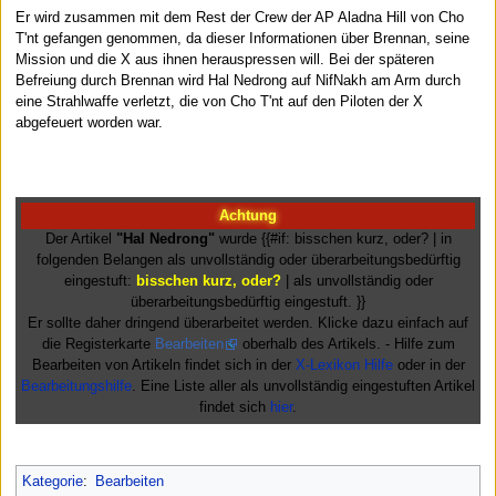
Er wird zusammen mit dem Rest der Crew der AP Aladna Hill von Cho
T'nt gefangen genommen, da dieser Informationen über Brennan, seine
Mission und die X aus ihnen herauspressen will. Bei der späteren
Befreiung durch Brennan wird Hal Nedrong auf NifNakh am Arm durch
eine Strahlwaffe verletzt, die von Cho T'nt auf den Piloten der X
abgefeuert worden war.
Achtung
Der Artikel
"Hal Nedrong"
wurde {{#if: bisschen kurz, oder? | in
folgenden Belangen als unvollständig oder überarbeitungsbedürftig
eingestuft:
bisschen kurz, oder?
| als unvollständig oder
überarbeitungsbedürftig eingestuft. }}
Er sollte daher dringend überarbeitet werden. Klicke dazu einfach auf
die Registerkarte
Bearbeiten
oberhalb des Artikels. - Hilfe zum
Bearbeiten von Artikeln findet sich in der
X-Lexikon Hilfe
oder in der
Bearbeitungshilfe
. Eine Liste aller als unvollständig eingestuften Artikel
findet sich
hier
.
Kategorie
:
Bearbeiten