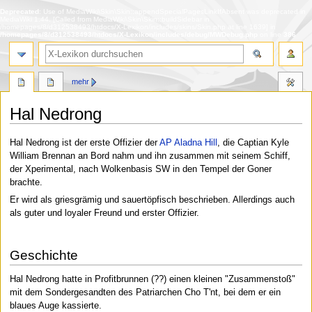
Deprecated
: Use of MediaWiki\Skin\Skin::appendSpecialPagesLinkIfAbsent was deprecated in
MediaWiki 1.44. [Called from MediaWiki\Skin\Skin::buildSidebar in
/homepages/8/d312538493/htdocs/X-Lexikon/includes/skins/Skin.php at line 1639] in
/homepages/8/d312538493/htdocs/X-Lexikon/includes/debug/MWDebug.php
on line
386
Suche
mehr
Hal Nedrong
Zur
Zur
Hal Nedrong ist der erste Offizier der
AP Aladna Hill
, die Captian Kyle
Navigation
Suche
William Brennan an Bord nahm und ihn zusammen mit seinem Schiff,
springen
springen
der Xperimental, nach Wolkenbasis SW in den Tempel der Goner
brachte.
Er wird als griesgrämig und sauertöpfisch beschrieben. Allerdings auch
als guter und loyaler Freund und erster Offizier.
Geschichte
Hal Nedrong hatte in Profitbrunnen (??) einen kleinen "Zusammenstoß"
mit dem Sondergesandten des Patriarchen Cho T'nt, bei dem er ein
blaues Auge kassierte.