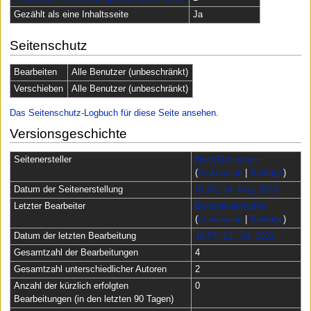
Gezählt als eine Inhaltsseite
Ja
Seitenschutz
Bearbeiten
Alle Benutzer (unbeschränkt)
Verschieben
Alle Benutzer (unbeschränkt)
Das Seitenschutz-Logbuch für diese Seite ansehen.
Versionsgeschichte
Seitenersteller
Noch11minuten
(
Diskussion
|
Beiträge
)
Datum der Seitenerstellung
01:06, 14. Aug. 2010
Letzter Bearbeiter
Boronenherrscher
(
Diskussion
|
Beiträge
)
Datum der letzten Bearbeitung
18:57, 12. Jul. 2011
Gesamtzahl der Bearbeitungen
4
Gesamtzahl unterschiedlicher Autoren
2
Anzahl der kürzlich erfolgten
0
Bearbeitungen (in den letzten 90 Tagen)