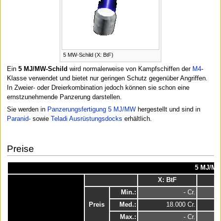
5 MW-Schild (X: BtF)
Ein
5 MJ/MW-Schild
wird normalerweise von Kampfschiffen der
M4
-
Klasse verwendet und bietet nur geringen Schutz gegenüber Angriffen.
In Zweier- oder Dreierkombination jedoch können sie schon eine
ernstzunehmende Panzerung darstellen.
Sie werden in
Panzerungsfertigung 5 MJ/MW
hergestellt und sind in
Paranid-
sowie
Teladi Ausrüstungsdocks
erhältlich.
Preise
5 MJ/MW
X: BtF
Min.:
- Cr.
Preis
Med.:
18.000 Cr.
Max.:
- Cr.