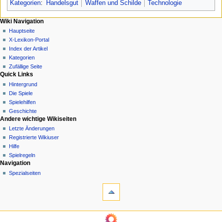
Kategorien
:
Handelsgut
Waffen und Schilde
Technologie
N
Seitenaktionen
Meine Werkzeuge
Wiki Navigation
Seite
Anmelden
Hauptseite
a
Diskussion
X-Lexikon-Portal
v
Lesen
Index der Artikel
i
Quelltext
Kategorien
g
anzeigen
Zufällige Seite
Quick Links
Versionsgeschichte
a
Hintergrund
t
Die Spiele
i
Spielehilfen
o
Geschichte
n
Andere wichtige Wikiseiten
Letzte Änderungen
s
Registrierte Wikiuser
m
Hilfe
e
Spielregeln
n
Werkzeuge
Navigation
Links
Spezialseiten
ü
auf
diese
Seite
Änderungen
Wiki Navigation
an
Hauptseite