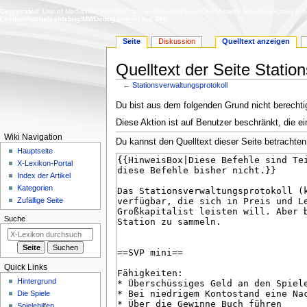
Deprecated
: Use of MediaWiki\Skin\Skin::appendSpecialPagesLinkIfAbsent was deprecated in Me
Lexikon/includes/debug/MWDebug.php
on line
386
Seite
Diskussion
Quelltext anzeigen
Quelltext der Seite Statio
←
Stationsverwaltungsprotokoll
Zur
Zur
Du bist aus dem folgenden Grund nicht berechtig
Navigation
Suche
Diese Aktion ist auf Benutzer beschränkt, die ei
springen
springen
N
Wiki Navigation
Du kannst den Quelltext dieser Seite betrachten
a
Hauptseite
X-Lexikon-Portal
v
Index der Artikel
i
Kategorien
g
Zufällige Seite
a
Suche
t
i
o
Quick Links
n
Hintergrund
s
Die Spiele
m
Spielehilfen