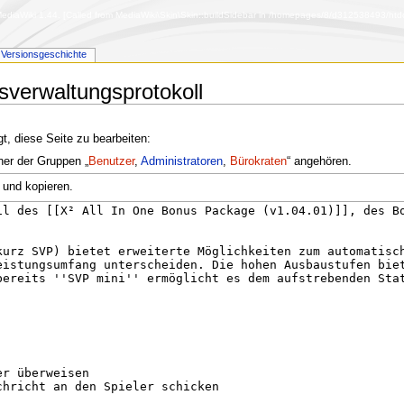
diaWiki 1.44. [Called from MediaWiki\Skin\Skin::buildSidebar in /homepages/8/d312538493/htdoc
Versionsgeschichte
nsverwaltungsprotokoll
t, diese Seite zu bearbeiten:
ner der Gruppen „
Benutzer
,
Administratoren
,
Bürokraten
“ angehören.
 und kopieren.