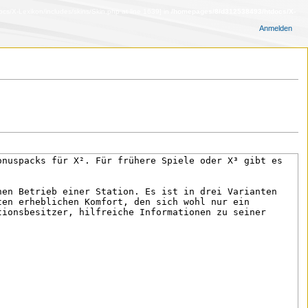
s/X-Lexikon/includes/skins/Skin.php at line 1639] in
/homepages/8/d312538493/htdocs/X-
Anmelden