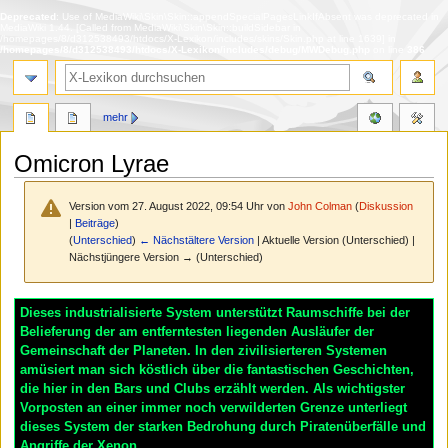
Deprecated
: Use of MediaWiki\Skin\Skin::appendSpecialPagesLinkIfAbsent was deprecated in
MediaWiki 1.44. [Called from MediaWiki\Skin\Skin::buildSidebar in
/homepages/8/d312538493/htdocs/X-Lexikon/includes/skins/Skin.php at line 1639] in
/homepages/8/d312538493/htdocs/X-Lexikon/includes/debug/MWDebug.php
on line
386
Suche
mehr
Omicron Lyrae
Version vom 27. August 2022, 09:54 Uhr von
John Colman
(
Diskussion
|
Beiträge
)
(
Unterschied
)
← Nächstältere Version
| Aktuelle Version (Unterschied) |
Nächstjüngere Version → (Unterschied)
Zur
Zur
Dieses industrialisierte System unterstützt Raumschiffe bei der
Navigation
Suche
Belieferung der am entferntesten liegenden Ausläufer der
springen
springen
Gemeinschaft der Planeten. In den zivilisierteren Systemen
amüsiert man sich köstlich über die fantastischen Geschichten,
die hier in den Bars und Clubs erzählt werden. Als wichtigster
Vorposten an einer immer noch verwilderten Grenze unterliegt
dieses System der starken Bedrohung durch Piratenüberfälle und
Angriffe der Xenon.