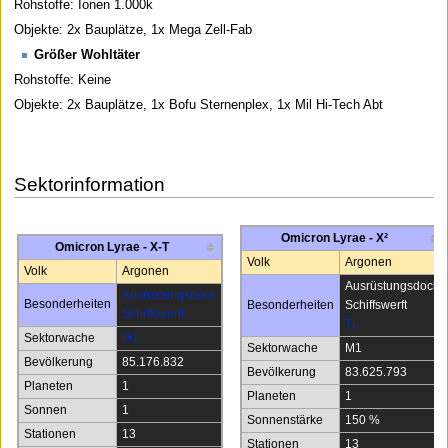
Rohstoffe: Ionen 1.000k
Objekte: 2x Bauplätze, 1x Mega Zell-Fab
Größer Wohltäter
Rohstoffe: Keine
Objekte: 2x Bauplätze, 1x Bofu Sternenplex, 1x Mil Hi-Tech Abt
Sektorinformation
Omicron Lyrae - X²
Omicron Lyrae - X-T
Volk
Argonen
Volk
Argonen
Ausrüstungsdock
Ausrüstungsdock
Besonderheiten
Besonderheiten
Schiffswerft
Schiffswerft
TL
Sektorwache
M1
Sektorwache
M1
Bevölkerung
85.176.832
Bevölkerung
83.625.793
Planeten
1
Planeten
1
Sonnen
1
Sonnenstärke
150 %
Stationen
13
Stationen
13