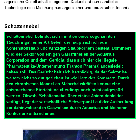
argonische Gesellschaft integrieren. Dadurch ist nun sämtliche
Technologie eine Mischung aus argonischer und terranischer Technik.
Schattennebel
Schattennebel befindet sich inmitten eines sogenannten
'Rauchrings', einer Art Nebel, der hauptsächlich aus
Kohlenstoffstaub und winzigen Staubkörnern besteht. Dominiert
wird der Sektor von einigen Gasraffinerien der Aquarius
Corporation und dem Gerücht, dass sich hier die illegale
Pharmazeutika-Unternehmung 'Franton Pharma' angesiedelt
haben soll. Das Gerücht hält sich hartnäckig, da der Sektor bei
weitem nicht so gut gesichert ist wie Herz des Kommerz. Durch
den chronischen Mangel an Sicherheitskräften konnte eine
entsprechende Einrichtung allerdings noch nicht aufgespürt
werden. Obwohl Schattennebel über einige Asteroidenfelder
verfügt, liegt der wirtschaftliche Schwerpunkt auf der Ausbeutung
der dahinwabernden Gaswolken durch Aquarius und kleinerer
Konkurrenzunternehmen.