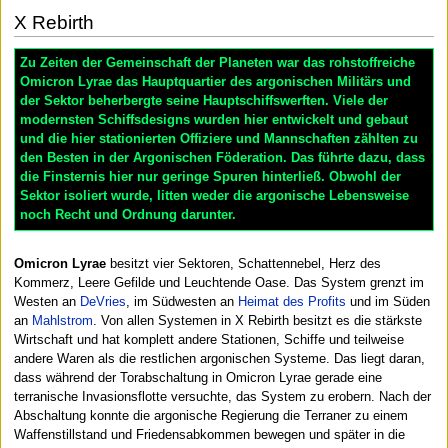
X Rebirth
Zu Zeiten der Gemeinschaft der Planeten war das rohstoffreiche
Omicron Lyrae das Hauptquartier des argonischen Militärs und
der Sektor beherbergte seine Hauptschiffswerften. Viele der
modernsten Schiffsdesigns wurden hier entwickelt und gebaut
und die hier stationierten Offiziere und Mannschaften zählten zu
den Besten in der Argonischen Föderation. Das führte dazu, dass
die Finsternis hier nur geringe Spuren hinterließ. Obwohl der
Sektor isoliert wurde, litten weder die argonische Lebensweise
noch Recht und Ordnung darunter.
Omicron Lyrae
besitzt vier Sektoren, Schattennebel, Herz des
Kommerz, Leere Gefilde und Leuchtende Oase. Das System grenzt im
Westen an
DeVries
, im Südwesten an
Heimat des Profits
und im Süden
an
Mahlstrom
. Von allen Systemen in X Rebirth besitzt es die stärkste
Wirtschaft und hat komplett andere Stationen, Schiffe und teilweise
andere Waren als die restlichen argonischen Systeme. Das liegt daran,
dass während der Torabschaltung in Omicron Lyrae gerade eine
terranische Invasionsflotte versuchte, das System zu erobern. Nach der
Abschaltung konnte die argonische Regierung die Terraner zu einem
Waffenstillstand und Friedensabkommen bewegen und später in die