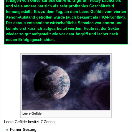
Anlagen von Universal StarkimArm, Gigurum Heavy Launchers
und viele andere hat sich als sehr profitables Geschäftsfeld
herausgestellt. Bis zu dem Tag, an dem Leere Gefilde vom vierten
Xenon-Aufstand getroffen wurde (auch bekannt als IRQ4-Konflikt).
Der daraus entstandene wirtschaftliche Schaden war enorm und
konnte erst kürzlich aufgearbeitet werden. Heute ist der Sektor
wieder so gut aufgestellt wie vor dem Angriff und lechzt nach
neuen Erfolgsgeschichten.
Leere Gefilde
Leere Gefilde besitzt 7 Zonen:
Feiner Gesang