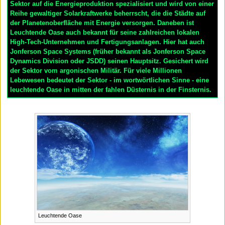
Sektor auf die Energieproduktion spezialisiert und wird von einer
Reihe gewaltiger Solarkraftwerke beherrscht, die die Städte auf
der Planetenoberfläche mit Energie versorgen. Daneben ist
Leuchtende Oase auch bekannt für seine zahlreichen lokalen
High-Tech-Unternehmen und Fertigungsanlagen. Hier hat auch
Jonferson Space Systems (früher bekannt als Jonferson Space
Dynamics Division oder JSDD) seinen Hauptsitz. Gesichert wird
der Sektor vom argonischen Militär. Für viele Millionen
Lebewesen bedeutet der Sektor - im wortwörtlichen Sinne - eine
leuchtende Oase in mitten der fahlen Düsternis in der Finsternis.
Leuchtende Oase