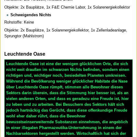
Objekte: 2x Bauplätze, 1x F&E Chemie Labor, 1x Solarenergiekollektor
Schweigendes Nichts
Rohstoffe: Keine
Objekte: 2x Bauplätze, 1x Solarenergiekollektor, 1x Zellenladeanlage,
Sprungtor (Mahlstrom)
Leuchtende Oase
Leuchtende Oase ist eine der wenigen glücklichen Orte, die sich
nicht weit draußen im schwarzen Nichts befinden, sondern einen
richtigen und, wichtiger noch, besiedelten Planeten umkreisen.
Während die Bevölkerung weniger glücklicher Habitate die Nase
über Leuchtende Oase rümpft, stimmen alle Bewohner dieses
Sektors darin überein, dass die Stimmung hier besser ist, als an
vielen anderen Orten, und dass es geradezu eine Freude ist, hier
zu leben und zu arbeiten. Bei Besuchern des Sektors hält sich
jedoch hartnäckig das Gerücht, dass diese offenkundige Freude
wohl eher daher rührt, dass die Bewohner
bewusstseinserweiternde Substanzen einnehmen, die angeblich
in einer illegalen Pharmazeutika-Unternehmung in einem der
Nachbarsektoren hergestellt werden. Wirtschaftlich hat sich der