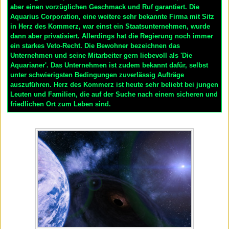
aber einen vorzüglichen Geschmack und Ruf garantiert. Die
Aquarius Corporation, eine weitere sehr bekannte Firma mit Sitz
in Herz des Kommerz, war einst ein Staatsunternehmen, wurde
dann aber privatisiert. Allerdings hat die Regierung noch immer
ein starkes Veto-Recht. Die Bewohner bezeichnen das
Unternehmen und seine Mitarbeiter gern liebevoll als 'Die
Aquarianer'. Das Unternehmen ist zudem bekannt dafür, selbst
unter schwierigsten Bedingungen zuverlässig Aufträge
auszuführen. Herz des Kommerz ist heute sehr beliebt bei jungen
Leuten und Familien, die auf der Suche nach einem sicheren und
friedlichen Ort zum Leben sind.