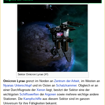
Sektor Omicron Lyrae (X²)
Omicron Lyrae
grenzt im Norden an
Zentrum der Arbeit
, im Westen an
Nyanas Unterschlupf
und im Osten an
Schatzkammer
. Obgleich er an
einer Durchflugroute der
Xenon
liegt, besitzt der Sektor eine der
wichtigsten
Schiffswerften
der
Argonen
sowie mehrere wichtige andere
Stationen. Die
Kampfschiffe
aus diesem Sektor sind im ganzen
Universum für ihre Fähigkeiten bekannt.