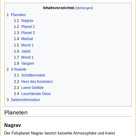
Inhaltsverzeichnis
1
Planeten
1.1
Nagrav
1.2
Planet 2
1.3
Planet 3
1.4
Marhat
1.5
Mond 1
1.6
Jadat
1.7
Mond 1
1.8
Vargam
2
X Rebirth
2.1
Schattennebel
2.2
Herz des Kommerz
2.3
Leere Gefilde
2.4
Leuchtende Oase
3
Sektorinformation
Planeten
Nagrav
Der Felsplanet Nagrav besitzt keinerlei Atmossphäre und kreist