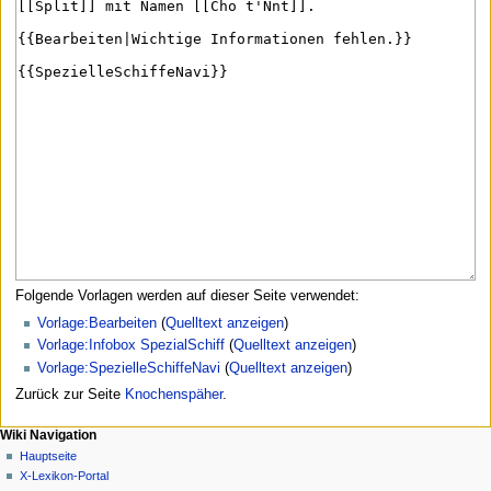
Folgende Vorlagen werden auf dieser Seite verwendet:
Vorlage:Bearbeiten
(
Quelltext anzeigen
)
Vorlage:Infobox SpezialSchiff
(
Quelltext anzeigen
)
Vorlage:SpezielleSchiffeNavi
(
Quelltext anzeigen
)
Zurück zur Seite
Knochenspäher
.
N
Seitenaktionen
Meine Werkzeuge
Wiki Navigation
Seite
Anmelden
Hauptseite
a
Diskussion
X-Lexikon-Portal
v