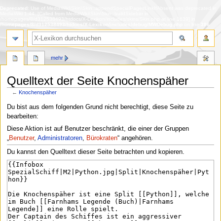
Deprecated
: Use of MediaWiki\Skin\Skin::appendSpecialPagesLinkIfAbsent was deprecated in
MediaWiki 1.44. [Called from MediaWiki\Skin\Skin::buildSidebar in
/homepages/8/d312538493/htdocs/X-Lexikon/includes/skins/Skin.php at line 1639] in
/homepages/8/d312538493/htdocs/X-Lexikon/includes/debug/MWDebug.php
on line
386
Suche
mehr
Quelltext der Seite Knochenspäher
←
Knochenspäher
Zur
Zur
Du bist aus dem folgenden Grund nicht berechtigt, diese Seite zu
Navigation
Suche
bearbeiten:
springen
springen
Diese Aktion ist auf Benutzer beschränkt, die einer der Gruppen
„
Benutzer
,
Administratoren
,
Bürokraten
“ angehören.
Du kannst den Quelltext dieser Seite betrachten und kopieren.