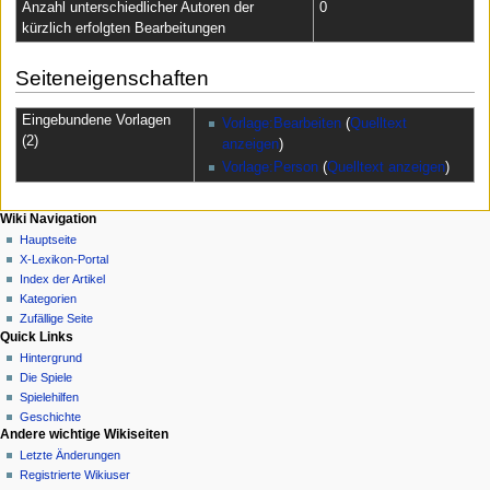
Anzahl unterschiedlicher Autoren der
0
kürzlich erfolgten Bearbeitungen
Seiteneigenschaften
Eingebundene Vorlagen
Vorlage:Bearbeiten
(
Quelltext
(2)
anzeigen
)
Vorlage:Person
(
Quelltext anzeigen
)
N
Seitenaktionen
Meine Werkzeuge
Wiki Navigation
Seite
Anmelden
Hauptseite
a
Diskussion
X-Lexikon-Portal
v
Lesen
Index der Artikel
i
Quelltext
Kategorien
g
anzeigen
Zufällige Seite
Quick Links
Versionsgeschichte
a
Hintergrund
t
Die Spiele
i
Spielehilfen
o
Geschichte
n
Andere wichtige Wikiseiten
Letzte Änderungen
s
Registrierte Wikiuser
m