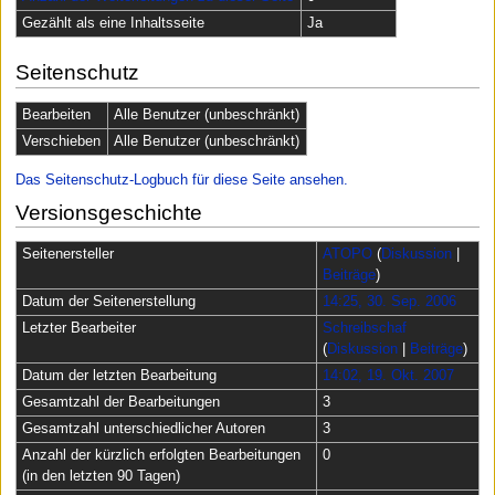
Gezählt als eine Inhaltsseite
Ja
Seitenschutz
Bearbeiten
Alle Benutzer (unbeschränkt)
Verschieben
Alle Benutzer (unbeschränkt)
Das Seitenschutz-Logbuch für diese Seite ansehen.
Versionsgeschichte
Seitenersteller
ATOPO
(
Diskussion
|
Beiträge
)
Datum der Seitenerstellung
14:25, 30. Sep. 2006
Letzter Bearbeiter
Schreibschaf
(
Diskussion
|
Beiträge
)
Datum der letzten Bearbeitung
14:02, 19. Okt. 2007
Gesamtzahl der Bearbeitungen
3
Gesamtzahl unterschiedlicher Autoren
3
Anzahl der kürzlich erfolgten Bearbeitungen
0
(in den letzten 90 Tagen)