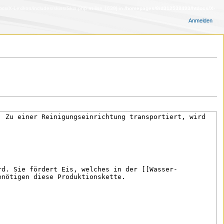
s/X-Lexikon/includes/skins/Skin.php at line 1639] in
/homepages/8/d312538493/htdocs/X-
Anmelden