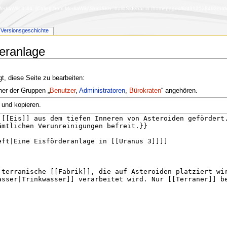
diaWiki 1.44. [Called from MediaWiki\Skin\Skin::buildSidebar in /homepages/8/d312538493/htdoc
Versionsgeschichte
deranlage
t, diese Seite zu bearbeiten:
ner der Gruppen „
Benutzer
,
Administratoren
,
Bürokraten
“ angehören.
 und kopieren.