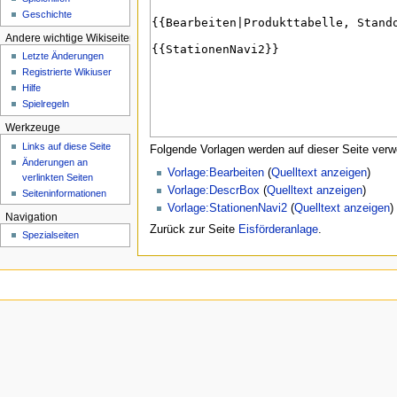
e
Geschichte
n
Andere wichtige Wikiseiten
ü
Letzte Änderungen
Registrierte Wikiuser
Hilfe
Spielregeln
Werkzeuge
Links auf diese Seite
Folgende Vorlagen werden auf dieser Seite verw
Änderungen an
Vorlage:Bearbeiten
(
Quelltext anzeigen
)
verlinkten Seiten
Vorlage:DescrBox
(
Quelltext anzeigen
)
Seiten­­informationen
Vorlage:StationenNavi2
(
Quelltext anzeigen
)
Navigation
Zurück zur Seite
Eisförderanlage
.
Spezialseiten