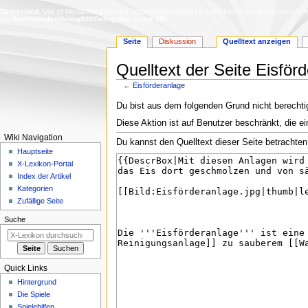
Deprecated
: Use of MediaWiki\Skin\Skin::appendSpecialPagesLinkIfAbsent was deprecated in Me
Lexikon/includes/debug/MWDebug.php
on line
386
Seite
Diskussion
Quelltext anzeigen
Quelltext der Seite Eisför
←
Eisförderanlage
Zur
Zur
Du bist aus dem folgenden Grund nicht berechtig
Navigation
Suche
Diese Aktion ist auf Benutzer beschränkt, die ei
springen
springen
N
Wiki Navigation
Du kannst den Quelltext dieser Seite betrachten
a
Hauptseite
X-Lexikon-Portal
v
Index der Artikel
i
Kategorien
g
Zufällige Seite
a
Suche
t
i
o
Quick Links
n
Hintergrund
s
Die Spiele
m
Spielehilfen