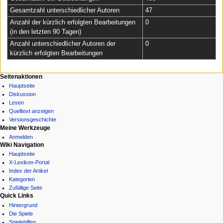
Gesamtzahl unterschiedlicher Autoren
47
Anzahl der kürzlich erfolgten Bearbeitungen
0
(in den letzten 90 Tagen)
Anzahl unterschiedlicher Autoren der
0
kürzlich erfolgten Bearbeitungen
N
Seitenaktionen
Hauptseite
a
Diskussion
v
Lesen
i
Quelltext anzeigen
g
Versionsgeschichte
Meine Werkzeuge
a
Anmelden
t
Wiki Navigation
i
Hauptseite
X-Lexikon-Portal
o
Index der Artikel
n
Kategorien
s
Zufällige Seite
Quick Links
m
Hintergrund
e
Die Spiele
n
Spielehilfen