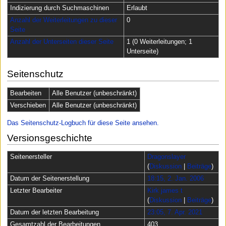
Indizierung durch Suchmaschinen
Erlaubt
Anzahl der Weiterleitungen zu dieser
0
Seite
Anzahl der Unterseiten dieser Seite
1 (0 Weiterleitungen; 1
Unterseite)
Seitenschutz
Bearbeiten
Alle Benutzer (unbeschränkt)
Verschieben
Alle Benutzer (unbeschränkt)
Das Seitenschutz-Logbuch für diese Seite ansehen.
Versionsgeschichte
Seitenersteller
Dragonslayer
(
Diskussion
|
Beiträge
)
Datum der Seitenerstellung
18:15, 2. Jan. 2006
Letzter Bearbeiter
Kirk james t
(
Diskussion
|
Beiträge
)
Datum der letzten Bearbeitung
23:05, 7. Apr. 2021
Gesamtzahl der Bearbeitungen
403