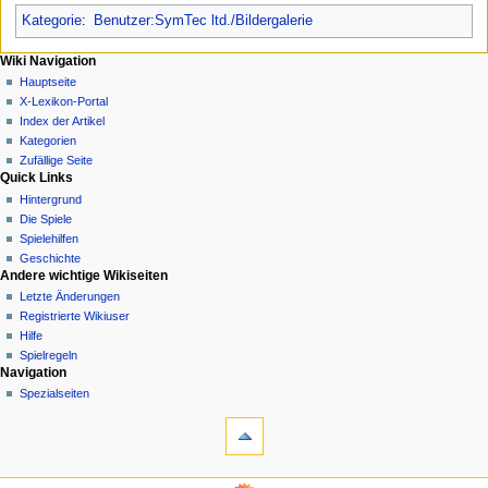
Kategorie
:
Benutzer:SymTec ltd./Bildergalerie
N
Seitenaktionen
Meine Werkzeuge
Wiki Navigation
Datei
Anmelden
Hauptseite
a
Diskussion
X-Lexikon-Portal
v
Lesen
Index der Artikel
i
Quelltext
Kategorien
g
anzeigen
Zufällige Seite
Quick Links
Versionsgeschichte
a
Hintergrund
t
Die Spiele
i
Spielehilfen
o
Geschichte
n
Andere wichtige Wikiseiten
Letzte Änderungen
s
Registrierte Wikiuser
m
Hilfe
e
Spielregeln
n
Werkzeuge
Navigation
Links
Spezialseiten
ü
auf
diese
Seite
Änderungen
Wiki Navigation
an