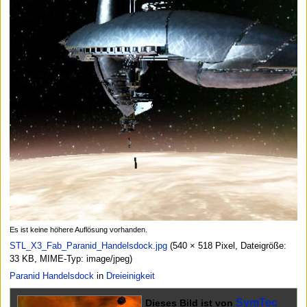
Es ist keine höhere Auflösung vorhanden.
STL_X3_Fab_Paranid_Handelsdock.jpg
(540 × 518 Pixel, Dateigröße:
33 KB, MIME-Typ:
image/jpeg
)
Paranid Handelsdock
in
Dreieinigkeit
SymTec
Dieses Bild ist von