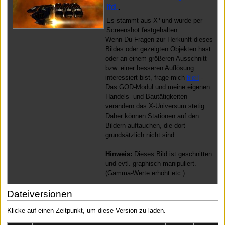
ltd.
.
Es stammt aus X³ und wurde per
Screenshot festgehalten.
Wenn Du Fragen zur Herkunft dieses
Bildes oder gezeigten Objekten hast
oder an einem größeren Ausschnitt
bzw. einer besseren Auflösung
interessiert bist, frage mich
hier!
-
Das GOD-Modul und meine eigenen
Handels- und Bautätigkeiten
verändern das X-Universum stetig.
Daher können Stationen auf den
Bildern auftauchen, die dort
grundsätzlich nicht sind.
Hinweis:
Dieses Bild ist geschnitten
und evtl. graphisch manipuliert.
(Gamma-Werte erhöht etc.)
Dateiversionen
Klicke auf einen Zeitpunkt, um diese Version zu laden.