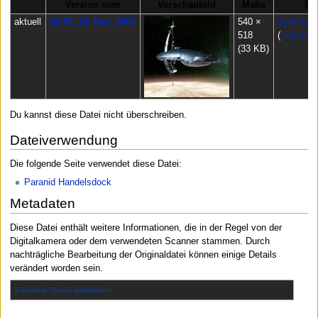
Version vom
Vorschaubild
Maße
Be
aktuell
18:59, 24. Dez. 2006
540 ×
SymTec l
518
(
Diskussi
(33 KB)
Du kannst diese Datei nicht überschreiben.
Dateiverwendung
Die folgende Seite verwendet diese Datei:
Paranid Handelsdock
Metadaten
Diese Datei enthält weitere Informationen, die in der Regel von der
Digitalkamera oder dem verwendeten Scanner stammen. Durch
nachträgliche Bearbeitung der Originaldatei können einige Details
verändert worden sein.
Erweiterte Details einblenden