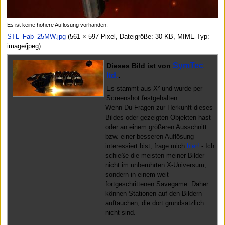
Es ist keine höhere Auflösung vorhanden.
STL_Fab_25MW.jpg
(561 × 597 Pixel, Dateigröße: 30 KB, MIME-Typ:
image/jpeg
)
SymTec
Dieses Bild ist von
ltd.
.
Es stammt aus X² und wurde per
Screenshot festgehalten.
Wenn Du Fragen zur Herkunft dieses
Bildes oder gezeigten Objekten hast
oder an einem größeren Ausschnitt
bzw. einer besseren Auflösung
interessiert bist, frage mich
hier!
- Ich
schieße die meisten meiner Bilder
nicht im unberührten X-Universum,
sondern in einem weit
fortgeschrittenen Savegame. Daher
können Stationen auf den Bildern
auftauchen, die dort grundsätzlich
nicht sind.