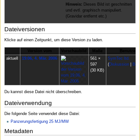
Hinweis:
Dieses Bild ist geschnitten
und evtl. graphisch manipuliert.
(Gravidar entfernt etc.)
Dateiversionen
Klicke auf einen Zeitpunkt, um diese Version zu laden.
Version vom
Vorschaubild
Maße
Benutzer
aktuell
19:06, 4. Mär. 2006
561 ×
SymTec ltd.
597
(
Diskussion
|
Beit
(30 KB)
Du kannst diese Datei nicht überschreiben.
Dateiverwendung
Die folgende Seite verwendet diese Datei:
Panzerungsfertigung 25 MJ/MW
Metadaten