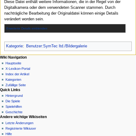
Diese Datei enthält weitere Informationen, die in der Regel von der
Digitalkamera oder dem verwendeten Scanner stammen. Durch
nachträgliche Bearbeitung der Originaldatei können einige Details
verändert worden sein.
Erweiterte Details einblenden
Kategorie
:
Benutzer:SymTec ltd./Bildergalerie
N
Seitenaktionen
Meine Werkzeuge
Wiki Navigation
Datei
Anmelden
Hauptseite
a
Diskussion
X-Lexikon-Portal
v
Lesen
Index der Artikel
i
Quelltext
Kategorien
g
anzeigen
Zufällige Seite
Quick Links
Versionsgeschichte
a
Hintergrund
t
Die Spiele
i
Spielehilfen
o
Geschichte
n
Andere wichtige Wikiseiten
Letzte Änderungen
s
Registrierte Wikiuser
m
Hilfe