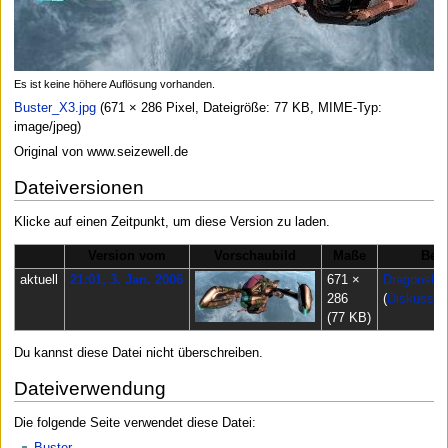
Es ist keine höhere Auflösung vorhanden.
Buster_X3.jpg
(671 × 286 Pixel, Dateigröße: 77 KB, MIME-Typ:
image/jpeg
)
Original von www.seizewell.de
Dateiversionen
Klicke auf einen Zeitpunkt, um diese Version zu laden.
Version vom
Vorschaubild
Maße
Ben
aktuell
21:01, 3. Jan. 2006
671 ×
Dragonslay
286
(
Diskussio
(77 KB)
Du kannst diese Datei nicht überschreiben.
Dateiverwendung
Die folgende Seite verwendet diese Datei:
Buster