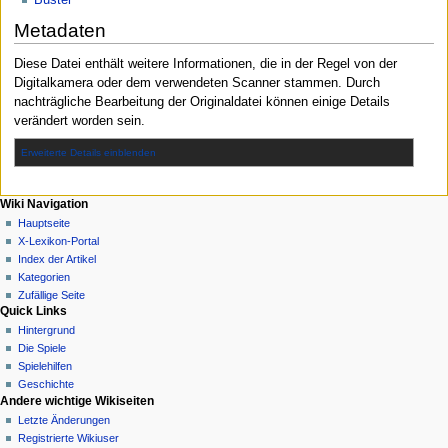
Metadaten
Diese Datei enthält weitere Informationen, die in der Regel von der
Digitalkamera oder dem verwendeten Scanner stammen. Durch
nachträgliche Bearbeitung der Originaldatei können einige Details
verändert worden sein.
Erweiterte Details einblenden
N
Seitenaktionen
Meine Werkzeuge
Wiki Navigation
Datei
Anmelden
Hauptseite
a
Diskussion
X-Lexikon-Portal
v
Lesen
Index der Artikel
i
Quelltext
Kategorien
g
anzeigen
Zufällige Seite
Quick Links
Versionsgeschichte
a
Hintergrund
t
Die Spiele
i
Spielehilfen
o
Geschichte
n
Andere wichtige Wikiseiten
Letzte Änderungen
s
Registrierte Wikiuser
m