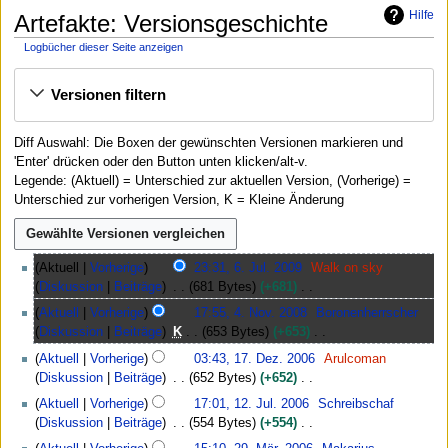
Hilfe
Artefakte: Versionsgeschichte
Logbücher dieser Seite anzeigen
Zur
Zur
Versionen filtern
Navigation
Suche
springen
springen
Diff Auswahl: Die Boxen der gewünschten Versionen markieren und
'Enter' drücken oder den Button unten klicken/alt-v.
Legende: (Aktuell) = Unterschied zur aktuellen Version, (Vorherige) =
Unterschied zur vorherigen Version, K = Kleine Änderung
6
Aktuell
Vorherige
23:31, 6. Jul. 2009
Walk on sky
.
Diskussion
Beiträge
681 Bytes
+681
J
K
4
Aktuell
Vorherige
17:55, 4. Nov. 2008
Boronenherrscher
u
e
.
Diskussion
Beiträge
K
653 Bytes
+653
l
i
N
K
1
i
Aktuell
Vorherige
03:43, 17. Dez. 2006
Arulcoman
n
o
e
7
2
Diskussion
Beiträge
652 Bytes
+652
e
v
i
.
0
K
1
B
e
Aktuell
Vorherige
17:01, 12. Jul. 2006
Schreibschaf
n
D
0
e
2
e
m
Diskussion
Beiträge
554 Bytes
+554
e
e
9
i
.
a
b
K
2
B
z