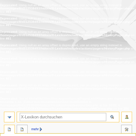
Deprecated
: Using null as an array offset is deprecated, use an empty string instead in
/homepages/8/d312538493/htdocs/X-Lexikon/includes/actions/pagers/HistoryPager.php
on
line
461
Deprecated
: Using null as an array offset is deprecated, use an empty string instead in
/homepages/8/d312538493/htdocs/X-Lexikon/includes/actions/pagers/HistoryPager.php
on
line
461
Deprecated
: Using null as an array offset is deprecated, use an empty string instead in
/homepages/8/d312538493/htdocs/X-Lexikon/includes/actions/pagers/HistoryPager.php
on
line
461
Deprecated
: Using null as an array offset is deprecated, use an empty string instead in
/homepages/8/d312538493/htdocs/X-Lexikon/includes/actions/pagers/HistoryPager.php
on
line
461
Deprecated
: Using null as an array offset is deprecated, use an empty string instead in
/homepages/8/d312538493/htdocs/X-Lexikon/includes/actions/pagers/HistoryPager.php
on
line
461
Deprecated
: Using null as an array offset is deprecated, use an empty string instead in
/homepages/8/d312538493/htdocs/X-Lexikon/includes/actions/pagers/HistoryPager.php
on
line
461
Deprecated
: Using null as an array offset is deprecated, use an empty string instead in
/homepages/8/d312538493/htdocs/X-Lexikon/includes/actions/pagers/HistoryPager.php
on
line
461
Deprecated
: Use of MediaWiki\Skin\Skin::appendSpecialPagesLinkIfAbsent was deprecated in
MediaWiki 1.44. [Called from MediaWiki\Skin\Skin::buildSidebar in
/homepages/8/d312538493/htdocs/X-Lexikon/includes/skins/Skin.php at line 1639] in
/homepages/8/d312538493/htdocs/X-Lexikon/includes/debug/MWDebug.php
on line
386
Suche
mehr